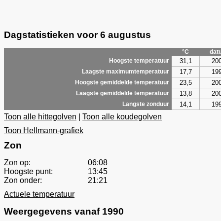
Dagstatistieken voor 6 augustus
°C
dat
31,1
20
Hoogste temperatuur
17,7
19
Laagste maximumtemperatuur
23,5
20
Hoogste gemiddelde temperatuur
13,8
20
Laagste gemiddelde temperatuur
14,1
19
Langste zonduur
Toon alle hittegolven
|
Toon alle koudegolven
Toon Hellmann-grafiek
Zon
Zon op:
06:08
Hoogste punt:
13:45
Zon onder:
21:21
Actuele temperatuur
Weergegevens vanaf 1990