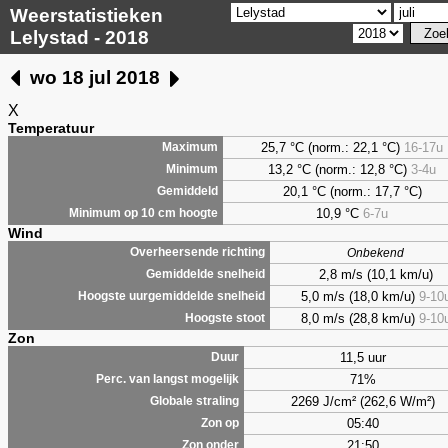
Weerstatistieken
Lelystad - 2018
wo 18 jul 2018
X
Temperatuur
25,7 °C (norm.: 22,1 °C)
16-17u
Maximum
13,2 °C (norm.: 12,8 °C)
3-4u
Minimum
20,1 °C (norm.: 17,7 °C)
Gemiddeld
10,9 °C
6-7u
Minimum op 10 cm hoogte
Wind
Overheersende richting
Onbekend
2,8 m/s (10,1 km/u)
Gemiddelde snelheid
5,0 m/s (18,0 km/u)
9-10
Hoogste uurgemiddelde snelheid
8,0 m/s (28,8 km/u)
9-10
Hoogste stoot
Zon
11,5 uur
Duur
71%
Perc. van langst mogelijk
2269 J/cm² (262,6 W/m²)
Globale straling
05:40
Zon op
21:50
Zon onder