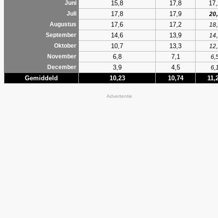
15,8
17,8
17,
Juni
17,8
17,9
Juli
20,
17,6
17,2
Augustus
18,
14,6
13,9
September
14,
10,7
13,3
Oktober
12,
6,8
7,1
November
6,
3,9
4,5
December
6,
Gemiddeld
10,23
10,74
11,
Advertentie