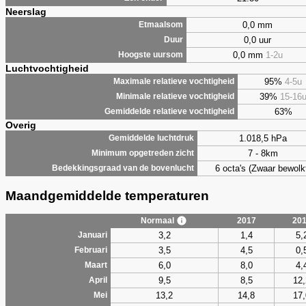
Neerslag
0,0 mm
Etmaalsom
0,0 uur
Duur
0,0 mm
1-2u
Hoogste uursom
Luchtvochtigheid
95%
4-5u
Maximale relatieve vochtigheid
39%
15-16
Minimale relatieve vochtigheid
63%
Gemiddelde relatieve vochtigheid
Overig
1.018,5 hPa
Gemiddelde luchtdruk
7 - 8km
Minimum opgetreden zicht
6 octa's (Zwaar bewolk
Bedekkingsgraad van de bovenlucht
Maandgemiddelde temperaturen
Normaal
2017
20
3,2
1,4
5,
Januari
3,5
4,5
0,
Februari
6,0
8,0
4,
Maart
9,5
8,5
12,
April
13,2
14,8
17,
Mei