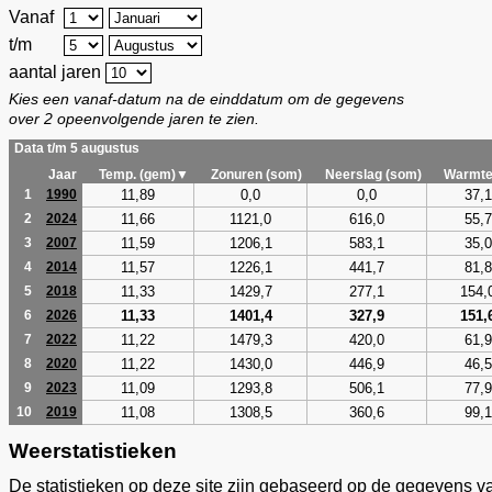
Vanaf
t/m
aantal jaren
Kies een vanaf-datum na de einddatum om de gegevens
over 2 opeenvolgende jaren te zien.
Data t/m 5 augustus
Jaar
Temp. (gem)▼
Zonuren (som)
Neerslag (som)
Warmte
11,89
0,0
0,0
37,1
1
1990
11,66
1121,0
616,0
55,7
2
2024
11,59
1206,1
583,1
35,0
3
2007
11,57
1226,1
441,7
81,8
4
2014
11,33
1429,7
277,1
154,
5
2018
11,33
1401,4
327,9
151,
6
2026
11,22
1479,3
420,0
61,9
7
2022
11,22
1430,0
446,9
46,5
8
2020
11,09
1293,8
506,1
77,9
9
2023
11,08
1308,5
360,6
99,1
10
2019
Weerstatistieken
De statistieken op deze site zijn gebaseerd op de gegevens v