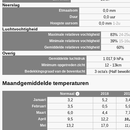
Neerslag
0,0 mm
Etmaalsom
0,0 uur
Duur
0,0 mm
1-2u
Hoogste uursom
Luchtvochtigheid
83%
24-25
Maximale relatieve vochtigheid
39%
15-16
Minimale relatieve vochtigheid
60%
Gemiddelde relatieve vochtigheid
Overig
1.017,9 hPa
Gemiddelde luchtdruk
12 - 13km
Minimum opgetreden zicht
3 octa's (Half bewolkt
Bedekkingsgraad van de bovenlucht
Maandgemiddelde temperaturen
Normaal
2018
201
3,2
5,2
3,
Januari
3,5
0,5
5,
Februari
6,0
4,4
7,
Maart
9,5
12,2
April
10,
13,2
17,0
Mei
11,