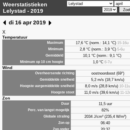
Weerstatistieken
Lelystad - 2019
di 16 apr 2019
X
Temperatuur
17,6 °C (norm.: 14,1 °C)
15-16u
Maximum
2,8
°C (norm.: 3,9 °C)
5-6u
Minimum
10,1 °C (norm.: 9,1 °C)
Gemiddeld
1,0
°C
6-7u
Minimum op 10 cm hoogte
Wind
oostnoordoost (69°)
Overheersende richting
5,2 m/s (18,7 km/u)
Gemiddelde snelheid
8,0 m/s (28,8 km/u)
10-11
Hoogste uurgemiddelde snelheid
11,0 m/s (39,6 km/u)
11-12
Hoogste stoot
Zon
11,5 uur
Duur
82%
Perc. van langst mogelijk
2034 J/cm² (235,4 W/m²)
Globale straling
06:40
Zon op
20:37
Zon onder