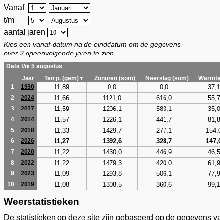
Vanaf
t/m
aantal jaren
Kies een vanaf-datum na de einddatum om de gegevens
over 2 opeenvolgende jaren te zien.
Data t/m 5 augustus
Jaar
Temp. (gem)▼
Zonuren (som)
Neerslag (som)
Warmte
11,89
0,0
0,0
37,1
1
1990
11,66
1121,0
616,0
55,7
2
2024
11,59
1206,1
583,1
35,0
3
2007
11,57
1226,1
441,7
81,8
4
2014
11,33
1429,7
277,1
154,
5
2018
11,27
1392,6
328,7
147,
6
2026
11,22
1430,0
446,9
46,5
7
2020
11,22
1479,3
420,0
61,9
8
2022
11,09
1293,8
506,1
77,9
9
2023
11,08
1308,5
360,6
99,1
10
2019
Weerstatistieken
De statistieken op deze site zijn gebaseerd op de gegevens v