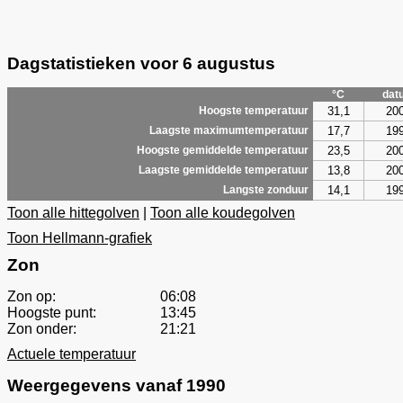
Dagstatistieken voor 6 augustus
°C
dat
31,1
20
Hoogste temperatuur
17,7
19
Laagste maximumtemperatuur
23,5
20
Hoogste gemiddelde temperatuur
13,8
20
Laagste gemiddelde temperatuur
14,1
19
Langste zonduur
Toon alle hittegolven
|
Toon alle koudegolven
Toon Hellmann-grafiek
Zon
Zon op:
06:08
Hoogste punt:
13:45
Zon onder:
21:21
Actuele temperatuur
Weergegevens vanaf 1990