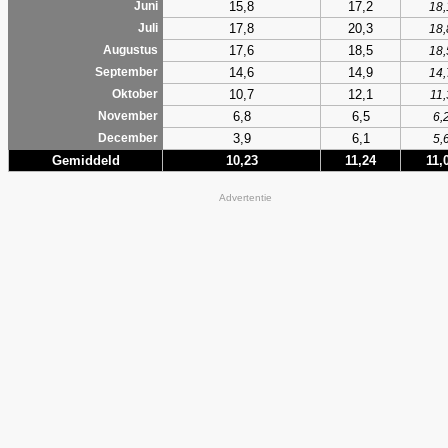
15,8
17,2
Juni
18,
17,8
20,3
Juli
18,
17,6
18,5
Augustus
18,
14,6
14,9
September
14,
10,7
12,1
Oktober
11,
6,8
6,5
November
6,
3,9
6,1
December
5,
Gemiddeld
10,23
11,24
11,
Advertentie