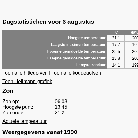
Dagstatistieken voor 6 augustus
°C
dat
31,1
20
Hoogste temperatuur
17,7
19
Laagste maximumtemperatuur
23,5
20
Hoogste gemiddelde temperatuur
13,8
20
Laagste gemiddelde temperatuur
14,1
19
Langste zonduur
Toon alle hittegolven
|
Toon alle koudegolven
Toon Hellmann-grafiek
Zon
Zon op:
06:08
Hoogste punt:
13:45
Zon onder:
21:21
Actuele temperatuur
Weergegevens vanaf 1990