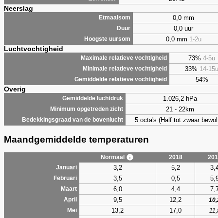
Neerslag
0,0 mm
Etmaalsom
0,0 uur
Duur
0,0 mm
1-2u
Hoogste uursom
Luchtvochtigheid
73%
4-5u
Maximale relatieve vochtigheid
33%
14-15
Minimale relatieve vochtigheid
54%
Gemiddelde relatieve vochtigheid
Overig
1.026,2 hPa
Gemiddelde luchtdruk
21 - 22km
Minimum opgetreden zicht
5 octa's (Half tot zwaar bewol
Bedekkingsgraad van de bovenlucht
Maandgemiddelde temperaturen
Normaal
2018
201
3,2
5,2
3,
Januari
3,5
0,5
5,
Februari
6,0
4,4
7,
Maart
9,5
12,2
April
10,
13,2
17,0
Mei
11,