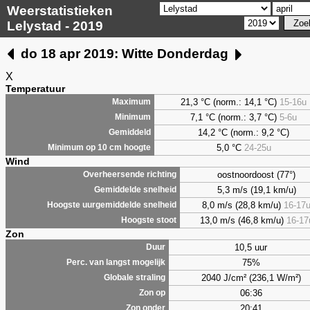
Weerstatistieken
Lelystad - 2019
do 18 apr 2019: Witte Donderdag
X
Temperatuur
21,3 °C (norm.: 14,1 °C)
15-16u
Maximum
7,1
°C (norm.: 3,7 °C)
5-6u
Minimum
14,2 °C (norm.: 9,2 °C)
Gemiddeld
5,0
°C
24-25u
Minimum op 10 cm hoogte
Wind
oostnoordoost (77°)
Overheersende richting
5,3 m/s (19,1 km/u)
Gemiddelde snelheid
8,0 m/s (28,8 km/u)
16-17
Hoogste uurgemiddelde snelheid
13,0 m/s (46,8 km/u)
16-17
Hoogste stoot
Zon
10,5 uur
Duur
75%
Perc. van langst mogelijk
2040 J/cm² (236,1 W/m²)
Globale straling
06:36
Zon op
20:41
Zon onder