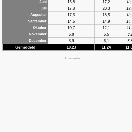
15,8
17,2
Juni
18,
17,8
20,3
Juli
18,
17,6
18,5
Augustus
18,
14,6
14,9
September
14,
10,7
12,1
Oktober
11,
6,8
6,5
November
6,
3,9
6,1
December
5,
Gemiddeld
10,23
11,24
11,
Advertentie