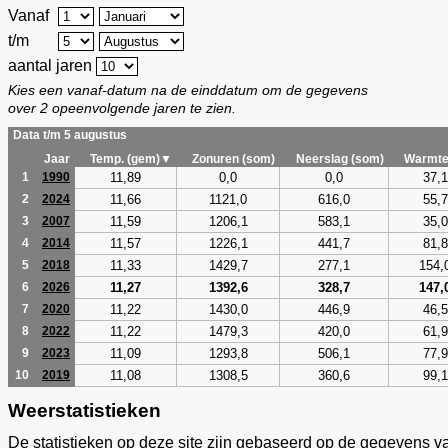
Vanaf
t/m
aantal jaren
Kies een vanaf-datum na de einddatum om de gegevens
over 2 opeenvolgende jaren te zien.
Data t/m 5 augustus
Jaar
Temp. (gem)▼
Zonuren (som)
Neerslag (som)
Warmte
11,89
0,0
0,0
37,1
1
1990
11,66
1121,0
616,0
55,7
2
2024
11,59
1206,1
583,1
35,0
3
2007
11,57
1226,1
441,7
81,8
4
2014
11,33
1429,7
277,1
154,
5
2018
11,27
1392,6
328,7
147,
6
2026
11,22
1430,0
446,9
46,5
7
2020
11,22
1479,3
420,0
61,9
8
2022
11,09
1293,8
506,1
77,9
9
2023
11,08
1308,5
360,6
99,1
10
2019
Weerstatistieken
De statistieken op deze site zijn gebaseerd op de gegevens v