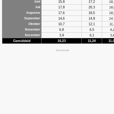
15,8
17,2
Juni
18,
17,8
20,3
Juli
18,
17,6
18,5
Augustus
18,
14,6
14,9
September
14,
10,7
12,1
Oktober
11,
6,8
6,5
November
6,
3,9
6,1
December
5,
Gemiddeld
10,23
11,24
11,
Advertentie