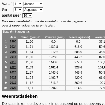
Vanaf
t/m
aantal jaren
Kies een vanaf-datum na de einddatum om de gegevens
over 2 opeenvolgende jaren te zien.
Data t/m 6 augustus
Jaar
Temp. (gem)▼
Zonuren (som)
Neerslag (som)
Warmte
11,90
0,0
0,0
37,1
1
1990
11,71
1132,8
616,0
59,6
2
2024
11,64
1212,6
583,0
38,6
3
2007
11,60
1228,5
445,2
82,0
4
2014
11,38
1443,8
277,1
158,
5
2018
11,33
1401,4
328,6
151,
6
2026
11,27
1443,6
446,9
50,3
7
2020
11,24
1492,7
420,0
61,9
8
2022
11,12
1316,2
360,6
100,
9
2019
11,11
1294,5
514,6
77,9
10
2023
Weerstatistieken
De statistieken op deze site zijn gebaseerd op de gegevens v