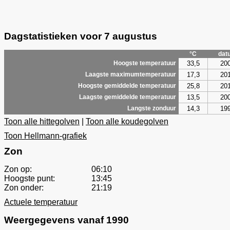
Dagstatistieken voor 7 augustus
°C
dat
33,5
20
Hoogste temperatuur
17,3
20
Laagste maximumtemperatuur
25,8
20
Hoogste gemiddelde temperatuur
13,5
20
Laagste gemiddelde temperatuur
14,3
19
Langste zonduur
Toon alle hittegolven
|
Toon alle koudegolven
Toon Hellmann-grafiek
Zon
Zon op:
06:10
Hoogste punt:
13:45
Zon onder:
21:19
Actuele temperatuur
Weergegevens vanaf 1990