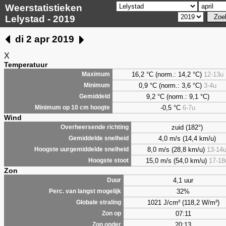
Weerstatistieken
Lelystad - 2019
di 2 apr 2019
X
Temperatuur
16,2 °C (norm.: 14,2 °C)
12-13u
Maximum
0,9
°C (norm.: 3,6 °C)
3-4u
Minimum
9,2
°C (norm.: 9,1 °C)
Gemiddeld
-0,5 °C
6-7u
Minimum op 10 cm hoogte
Wind
zuid (182°)
Overheersende richting
4,0 m/s (14,4 km/u)
Gemiddelde snelheid
8,0 m/s (28,8 km/u)
13-14
Hoogste uurgemiddelde snelheid
15,0 m/s (54,0 km/u)
17-18
Hoogste stoot
Zon
4,1 uur
Duur
32%
Perc. van langst mogelijk
1021 J/cm² (118,2 W/m²)
Globale straling
07:11
Zon op
20:13
Zon onder