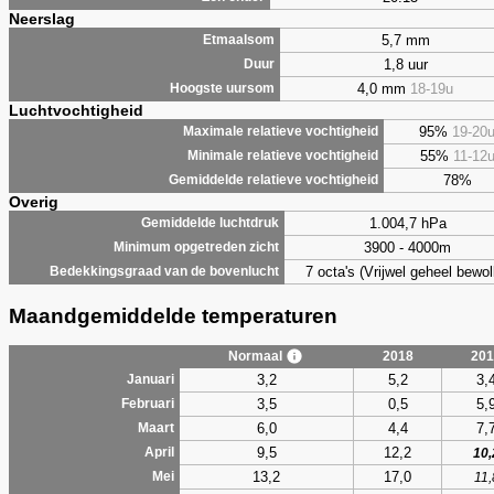
Neerslag
5,7 mm
Etmaalsom
1,8 uur
Duur
4,0 mm
18-19u
Hoogste uursom
Luchtvochtigheid
95%
19-20
Maximale relatieve vochtigheid
55%
11-12
Minimale relatieve vochtigheid
78%
Gemiddelde relatieve vochtigheid
Overig
1.004,7 hPa
Gemiddelde luchtdruk
3900 - 4000m
Minimum opgetreden zicht
7 octa's (Vrijwel geheel bewol
Bedekkingsgraad van de bovenlucht
Maandgemiddelde temperaturen
Normaal
2018
201
3,2
5,2
3,
Januari
3,5
0,5
5,
Februari
6,0
4,4
7,
Maart
9,5
12,2
April
10,
13,2
17,0
Mei
11,