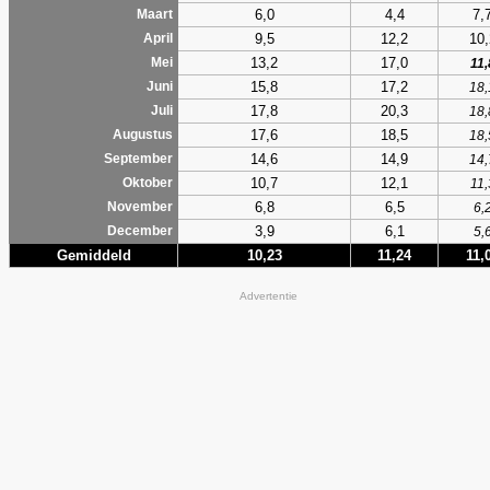
6,0
4,4
7,
Maart
9,5
12,2
10,
April
13,2
17,0
Mei
11,
15,8
17,2
Juni
18,
17,8
20,3
Juli
18,
17,6
18,5
Augustus
18,
14,6
14,9
September
14,
10,7
12,1
Oktober
11,
6,8
6,5
November
6,
3,9
6,1
December
5,
Gemiddeld
10,23
11,24
11,
Advertentie