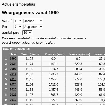
Actuele temperatuur
Weergegevens vanaf 1990
Vanaf
t/m
aantal jaren
Kies een vanaf-datum na de einddatum om de gegevens
over 2 opeenvolgende jaren te zien.
Data t/m 7 augustus
Jaar
Temp. (gem)▼
Zonuren (som)
Neerslag (som)
Warmte
11,92
0,0
0,0
37,1
1
1990
11,74
1140,1
620,3
60,8
2
2024
11,66
1214,7
583,4
38,6
3
2007
11,63
1235,7
445,2
82,4
4
2014
11,45
1455,3
277,0
166,
5
2018
11,36
1412,0
327,8
151,
6
2026
11,33
1457,6
446,9
56,9
7
2020
11,27
1505,7
420,0
61,9
8
2022
11,16
1327,6
360,6
101,
9
2019