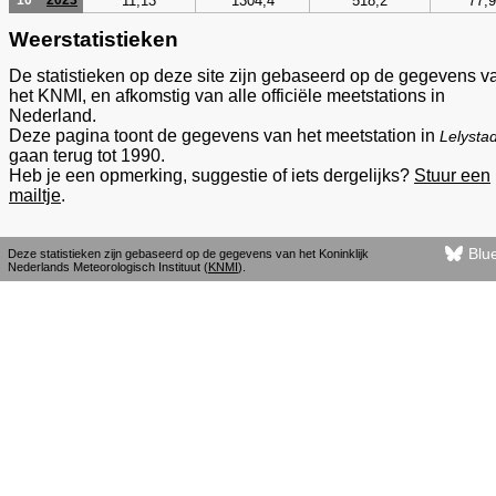
11,13
1304,4
518,2
77,9
10
2023
Weerstatistieken
De statistieken op deze site zijn gebaseerd op de gegevens v
het KNMI, en afkomstig van alle officiële meetstations in
Nederland.
Deze pagina toont de gegevens van het meetstation in
Lelysta
gaan terug tot 1990.
Heb je een opmerking, suggestie of iets dergelijks?
Stuur een
mailtje
.
Blu
Deze statistieken zijn gebaseerd op de gegevens van het Koninklijk
Nederlands Meteorologisch Instituut (
KNMI
).