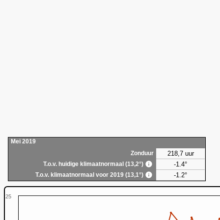
Mei 2019
218,7 uur
Zonduur
-1.4°
T.o.v. huidige klimaatnormaal (13,2°)
-1.2°
T.o.v. klimaatnormaal voor 2019 (13,1°)
25