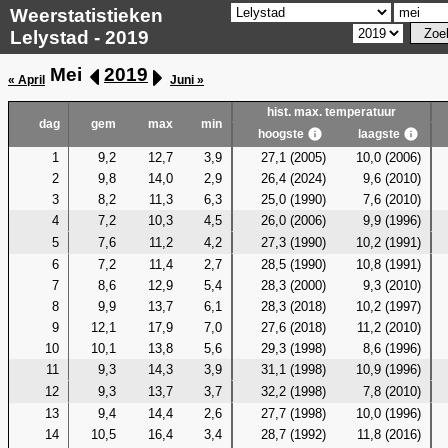
Weerstatistieken
Lelystad - 2019
Mei
2019
« April
Juni »
hist. max. temperatuur
dag
gem
max
min
hoogste
laagste
1
9,2
12,7
3,9
27,1 (2005)
10,0 (2006)
2
9,8
14,0
2,9
26,4 (2024)
9,6 (2010)
3
8,2
11,3
6,3
25,0 (1990)
7,6 (2010)
4
7,2
10,3
4,5
26,0 (2006)
9,9 (1996)
5
7,6
11,2
4,2
27,3 (1990)
10,2 (1991)
6
7,2
11,4
2,7
28,5 (1990)
10,8 (1991)
7
8,6
12,9
5,4
28,3 (2000)
9,3 (2010)
8
9,9
13,7
6,1
28,3 (2018)
10,2 (1997)
9
12,1
17,9
7,0
27,6 (2018)
11,2 (2010)
10
10,1
13,8
5,6
29,3 (1998)
8,6 (1996)
11
9,3
14,3
3,9
31,1 (1998)
10,9 (1996)
12
9,3
13,7
3,7
32,2 (1998)
7,8 (2010)
13
9,4
14,4
2,6
27,7 (1998)
10,0 (1996)
14
10,5
16,4
3,4
28,7 (1992)
11,8 (2016)