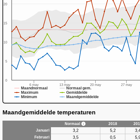
20
15
0
10
5
0
6 may
13 may
20 may
27 may
Maandnormaal
Normaal gem.
Maximum
Gemiddelde
Minimum
Maandgemiddelde
Maandgemiddelde temperaturen
Normaal
2018
201
3,2
5,2
3,
Januari
3,5
0,5
5,
Februari