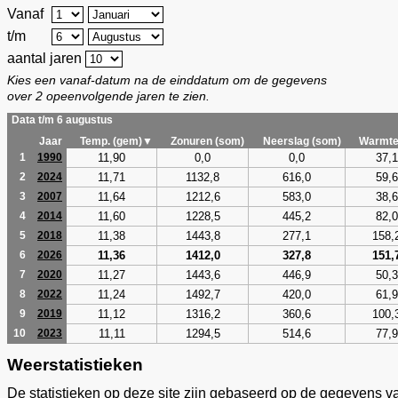
Vanaf
t/m
aantal jaren
Kies een vanaf-datum na de einddatum om de gegevens
over 2 opeenvolgende jaren te zien.
Data t/m 6 augustus
Jaar
Temp. (gem)▼
Zonuren (som)
Neerslag (som)
Warmte
11,90
0,0
0,0
37,1
1
1990
11,71
1132,8
616,0
59,6
2
2024
11,64
1212,6
583,0
38,6
3
2007
11,60
1228,5
445,2
82,0
4
2014
11,38
1443,8
277,1
158,
5
2018
11,36
1412,0
327,8
151,
6
2026
11,27
1443,6
446,9
50,3
7
2020
11,24
1492,7
420,0
61,9
8
2022
11,12
1316,2
360,6
100,
9
2019
11,11
1294,5
514,6
77,9
10
2023
Weerstatistieken
De statistieken op deze site zijn gebaseerd op de gegevens v