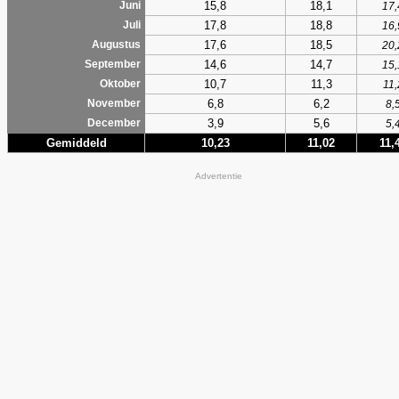
15,8
18,1
Juni
17,
17,8
18,8
Juli
16,
17,6
18,5
Augustus
20,
14,6
14,7
September
15,
10,7
11,3
Oktober
11,
6,8
6,2
November
8,
3,9
5,6
December
5,
Gemiddeld
10,23
11,02
11,
Advertentie