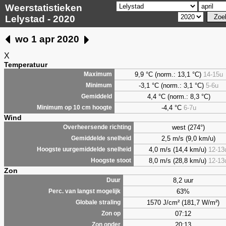
Weerstatistieken
Lelystad - 2020
wo 1 apr 2020
X
Temperatuur
9,9
°C (norm.: 13,1 °C)
14-15u
Maximum
-3,1 °C (norm.: 3,1 °C)
5-6u
Minimum
4,4
°C (norm.: 8,3 °C)
Gemiddeld
-4,4 °C
6-7u
Minimum op 10 cm hoogte
Wind
west (274°)
Overheersende richting
2,5 m/s (9,0 km/u)
Gemiddelde snelheid
4,0 m/s (14,4 km/u)
12-13
Hoogste uurgemiddelde snelheid
8,0 m/s (28,8 km/u)
12-13
Hoogste stoot
Zon
8,2 uur
Duur
63%
Perc. van langst mogelijk
1570 J/cm² (181,7 W/m²)
Globale straling
07:12
Zon op
20:13
Zon onder