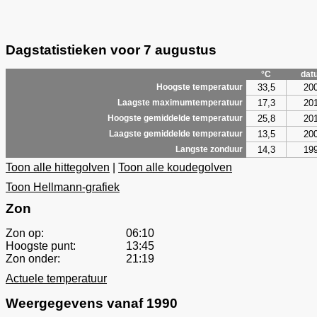
Dagstatistieken voor 7 augustus
°C
dat
33,5
20
Hoogste temperatuur
17,3
20
Laagste maximumtemperatuur
25,8
20
Hoogste gemiddelde temperatuur
13,5
20
Laagste gemiddelde temperatuur
14,3
19
Langste zonduur
Toon alle hittegolven
|
Toon alle koudegolven
Toon Hellmann-grafiek
Zon
Zon op:
06:10
Hoogste punt:
13:45
Zon onder:
21:19
Actuele temperatuur
Weergegevens vanaf 1990