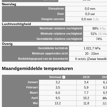
Neerslag
0,0 mm
Etmaalsom
0,0 uur
Duur
0,0 mm
1-2u
Hoogste uursom
Luchtvochtigheid
89%
4-5u
Maximale relatieve vochtigheid
51%
13-14
Minimale relatieve vochtigheid
74%
Gemiddelde relatieve vochtigheid
Overig
1.021,7 hPa
Gemiddelde luchtdruk
20 - 21km
Minimum opgetreden zicht
6 octa's (Zwaar bewolk
Bedekkingsgraad van de bovenlucht
Maandgemiddelde temperaturen
Normaal
2019
202
3,2
3,4
6,
Januari
3,5
5,9
6,
Februari
6,0
7,7
6,
Maart
9,5
10,2
April
10,
13,2
11,8
Mei
12,