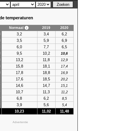
e temperaturen
Normaal
2019
2020
3,2
3,4
6,2
i
3,5
5,9
6,9
i
6,0
7,7
6,5
t
9,5
10,2
l
10,6
13,2
11,8
i
12,9
15,8
18,1
i
17,4
17,8
18,8
i
16,9
17,6
18,5
s
20,2
14,6
14,7
r
15,1
10,7
11,3
r
11,2
6,8
6,2
r
8,5
3,9
5,6
r
5,4
10,23
11,02
11,48
Advertentie