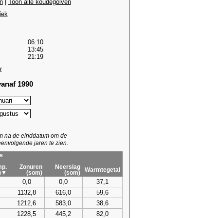
n
|
Toon alle koudegolven
iek
06:10
13:45
21:19
r
anaf 1990
um na de einddatum om de
envolgende jaren te zien.
s
p.
Zonuren
Neerslag
Warmtegetal
)▼
(som)
(som)
0,0
0,0
37,1
1132,8
616,0
59,6
1212,6
583,0
38,6
1228,5
445,2
82,0