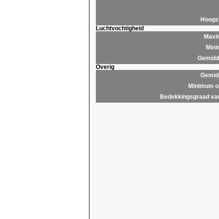
Hoogs
Luchtvochtigheid
Maxim
Mini
Gemidde
Overig
Gemidd
Minimum op
Bedekkingsgraad van