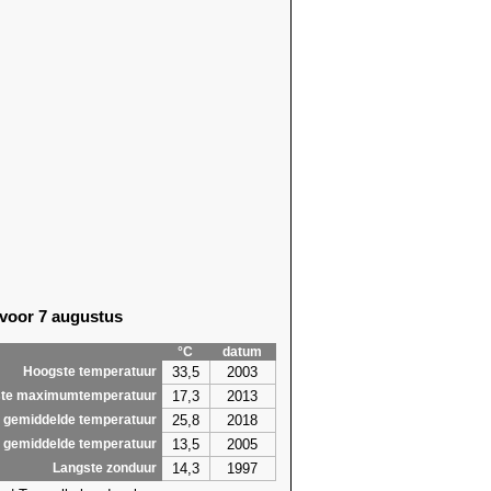
 voor 7 augustus
°C
datum
33,5
2003
Hoogste temperatuur
17,3
2013
te maximumtemperatuur
25,8
2018
 gemiddelde temperatuur
13,5
2005
 gemiddelde temperatuur
14,3
1997
Langste zonduur