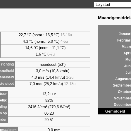
Maandgemiddeld
Januar
22,7 °C (norm.: 16,5 °C)
15-16u
Februar
4,3
°C (norm.: 5,0 °C)
4-5u
Maar
14,6 °C (norm.: 11,1 °C)
Apri
1,6
°C
6-7u
Me
noordoost (53°)
richting
Jun
3,0 m/s (10,8 km/u)
snelheid
Jul
4,0 m/s (14,4 km/u)
1-2u
snelheid
Augustu
7,0 m/s (25,2 km/u)
12-13u
te stoot
Septembe
Oktobe
13,2 uur
Duur
Novembe
92%
lijk
Decembe
2416 J/cm² (279,6 W/m²)
aling
Gemiddeld
06:23
n op
20:51
nder
0,0 mm
tmaalsom