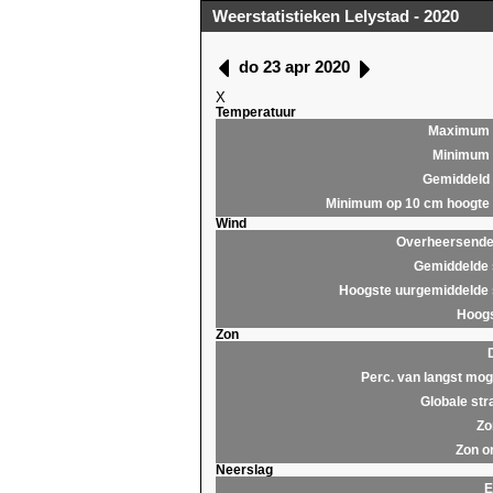
Weerstatistieken Lelystad - 2020
do 23 apr 2020
X
Temperatuur
Maximum
Minimum
Gemiddeld
Minimum op 10 cm hoogte
Wind
Overheersende 
Gemiddelde 
Hoogste uurgemiddelde 
Hoogs
Zon
Perc. van langst moge
Globale str
Zo
Zon o
Neerslag
E