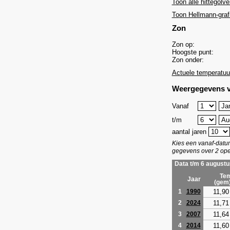
Toon alle hittegolve
Toon Hellmann-graf
Zon
Zon op:
Hoogste punt:
Zon onder:
Actuele temperatuu
Weergegevens v
Vanaf
t/m
aantal jaren
Kies een vanaf-dat
gegevens over 2 ope
Data t/m 6 augustu
Tem
Jaar
(gem
11,90
1
1990
11,71
2
2024
11,64
3
2007
11,60
4
2014