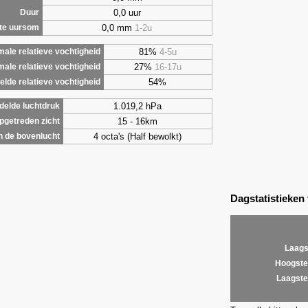
0,0 uur
Duur
0,0 mm
1-2u
te uursom
81%
4-5u
ale relatieve vochtigheid
27%
16-17u
male relatieve vochtigheid
54%
lde relatieve vochtigheid
1.019,2 hPa
elde luchtdruk
15 - 16km
getreden zicht
4 octa's (Half bewolkt)
 de bovenlucht
Dagstatistieken
Laags
Hoogste
Laagste