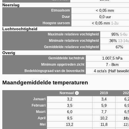
Neerslag
< 0,05 mm
Etmaalsom
0,0 uur
Duur
< 0,05 mm
1-2u
Hoogste uursom
Luchtvochtigheid
95%
5-6u
Maximale relatieve vochtigheid
36%
13-14
Minimale relatieve vochtigheid
67%
Gemiddelde relatieve vochtigheid
Overig
1.007,5 hPa
Gemiddelde luchtdruk
7 - 8km
Minimum opgetreden zicht
4 octa's (Half bewolkt
Bedekkingsgraad van de bovenlucht
Maandgemiddelde temperaturen
Normaal
2019
202
3,2
3,4
6,
Januari
3,5
5,9
6,
Februari
6,0
7,7
6,
Maart
9,5
10,2
April
10,
13,2
11,8
Mei
12,