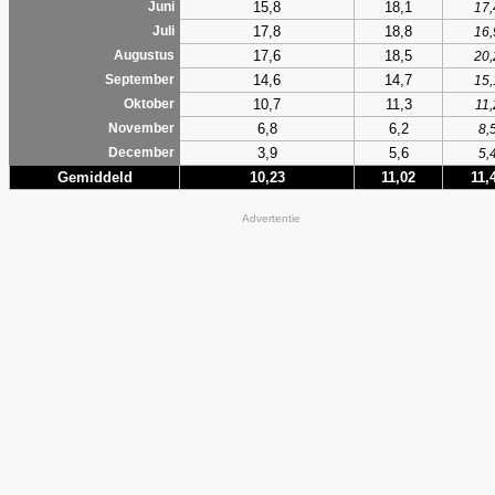
15,8
18,1
Juni
17,
17,8
18,8
Juli
16,
17,6
18,5
Augustus
20,
14,6
14,7
September
15,
10,7
11,3
Oktober
11,
6,8
6,2
November
8,
3,9
5,6
December
5,
Gemiddeld
10,23
11,02
11,
Advertentie