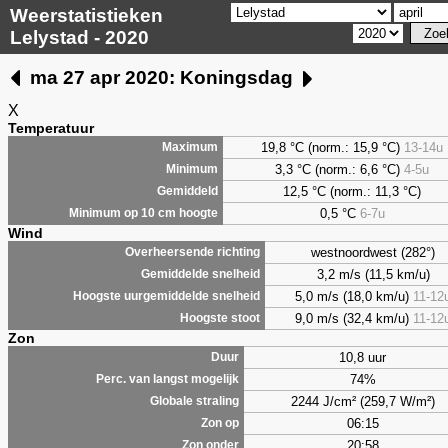
Weerstatistieken
Lelystad - 2020
ma 27 apr 2020: Koningsdag
X
Temperatuur
19,8 °C (norm.: 15,9 °C)
13-14u
Maximum
3,3
°C (norm.: 6,6 °C)
4-5u
Minimum
12,5 °C (norm.: 11,3 °C)
Gemiddeld
0,5
°C
6-7u
Minimum op 10 cm hoogte
Wind
westnoordwest (282°)
Overheersende richting
3,2 m/s (11,5 km/u)
Gemiddelde snelheid
5,0 m/s (18,0 km/u)
11-12
Hoogste uurgemiddelde snelheid
9,0 m/s (32,4 km/u)
11-12
Hoogste stoot
Zon
10,8 uur
Duur
74%
Perc. van langst mogelijk
2244 J/cm² (259,7 W/m²)
Globale straling
06:15
Zon op
20:58
Zon onder