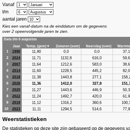
Vanaf
t/m
aantal jaren
Kies een vanaf-datum na de einddatum om de gegevens
over 2 opeenvolgende jaren te zien.
Data t/m 6 augustus
Jaar
Temp. (gem)▼
Zonuren (som)
Neerslag (som)
Warmte
11,90
0,0
0,0
37,1
1
1990
11,71
1132,8
616,0
59,6
2
2024
11,64
1212,6
583,0
38,6
3
2007
11,60
1228,5
445,2
82,0
4
2014
11,38
1443,8
277,1
158,
5
2018
11,36
1412,0
327,8
151,
6
2026
11,27
1443,6
446,9
50,3
7
2020
11,24
1492,7
420,0
61,9
8
2022
11,12
1316,2
360,6
100,
9
2019
11,11
1294,5
514,6
77,9
10
2023
Weerstatistieken
De statistieken op deze site zijn gebaseerd op de gegevens v