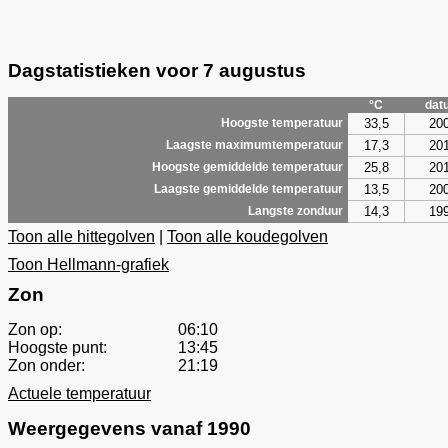
Dagstatistieken voor 7 augustus
°C
dat
33,5
20
Hoogste temperatuur
17,3
20
Laagste maximumtemperatuur
25,8
20
Hoogste gemiddelde temperatuur
13,5
20
Laagste gemiddelde temperatuur
14,3
19
Langste zonduur
Toon alle hittegolven
|
Toon alle koudegolven
Toon Hellmann-grafiek
Zon
Zon op:
06:10
Hoogste punt:
13:45
Zon onder:
21:19
Actuele temperatuur
Weergegevens vanaf 1990