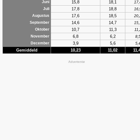
15,8
18,1
Juni
17,
17,8
18,8
Juli
16,
17,6
18,5
Augustus
20,
14,6
14,7
September
15,
10,7
11,3
Oktober
11,
6,8
6,2
November
8,
3,9
5,6
December
5,
Gemiddeld
10,23
11,02
11,
Advertentie