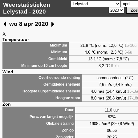
Weerstatistieken
Lelystad - 2020
wo 8 apr 2020
X
Temperatuur
21,9 °C (norm.: 12,6 °C)
15-16u
Maximum
4,6
°C (norm.: 2,3 °C)
5-6u
Minimum
13,1 °C (norm.: 7,8 °C)
Gemiddeld
3,2
°C
6-7u
Minimum op 10 cm hoogte
Wind
noordnoordoost (27°)
Overheersende richting
2,6 m/s (9,4 km/u)
Gemiddelde snelheid
4,0 m/s (14,4 km/u)
15-16
Hoogste uurgemiddelde snelheid
8,0 m/s (28,8 km/u)
17-18
Hoogste stoot
Zon
11,0 uur
Duur
82%
Perc. van langst mogelijk
1908 J/cm² (220,8 W/m²)
Globale straling
06:56
Zon op
20:25
Zon onder