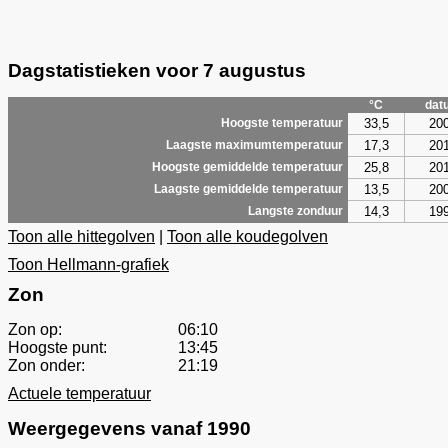
Dagstatistieken voor 7 augustus
°C
dat
33,5
20
Hoogste temperatuur
17,3
20
Laagste maximumtemperatuur
25,8
20
Hoogste gemiddelde temperatuur
13,5
20
Laagste gemiddelde temperatuur
14,3
19
Langste zonduur
Toon alle hittegolven
|
Toon alle koudegolven
Toon Hellmann-grafiek
Zon
Zon op:
06:10
Hoogste punt:
13:45
Zon onder:
21:19
Actuele temperatuur
Weergegevens vanaf 1990