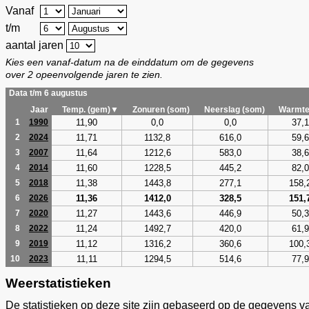
Vanaf
t/m
aantal jaren
Kies een vanaf-datum na de einddatum om de gegevens
over 2 opeenvolgende jaren te zien.
Data t/m 6 augustus
Jaar
Temp. (gem)▼
Zonuren (som)
Neerslag (som)
Warmte
11,90
0,0
0,0
37,1
1
1990
11,71
1132,8
616,0
59,6
2
2024
11,64
1212,6
583,0
38,6
3
2007
11,60
1228,5
445,2
82,0
4
2014
11,38
1443,8
277,1
158,
5
2018
11,36
1412,0
328,5
151,
6
2026
11,27
1443,6
446,9
50,3
7
2020
11,24
1492,7
420,0
61,9
8
2022
11,12
1316,2
360,6
100,
9
2019
11,11
1294,5
514,6
77,9
10
2023
Weerstatistieken
De statistieken op deze site zijn gebaseerd op de gegevens v