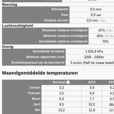
Neerslag
0,0 mm
Etmaalsom
0,0 uur
Duur
0,0 mm
1-2u
Hoogste uursom
Luchtvochtigheid
87%
5-6u
Maximale relatieve vochtigheid
45%
14-15
Minimale relatieve vochtigheid
70%
Gemiddelde relatieve vochtigheid
Overig
1.024,9 hPa
Gemiddelde luchtdruk
2200 - 2300m
Minimum opgetreden zicht
5 octa's (Half tot zwaar bewol
Bedekkingsgraad van de bovenlucht
Maandgemiddelde temperaturen
Normaal
2019
202
3,2
3,4
6,
Januari
3,5
5,9
6,
Februari
6,0
7,7
6,
Maart
9,5
10,2
April
10,
13,2
11,8
Mei
12,