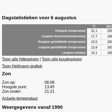
Dagstatistieken voor 6 augustus
°C
dat
31,1
20
Hoogste temperatuur
17,7
19
Laagste maximumtemperatuur
23,5
20
Hoogste gemiddelde temperatuur
13,8
20
Laagste gemiddelde temperatuur
14,1
19
Langste zonduur
Toon alle hittegolven
|
Toon alle koudegolven
Toon Hellmann-grafiek
Zon
Zon op:
06:08
Hoogste punt:
13:45
Zon onder:
21:21
Actuele temperatuur
Weergegevens vanaf 1990