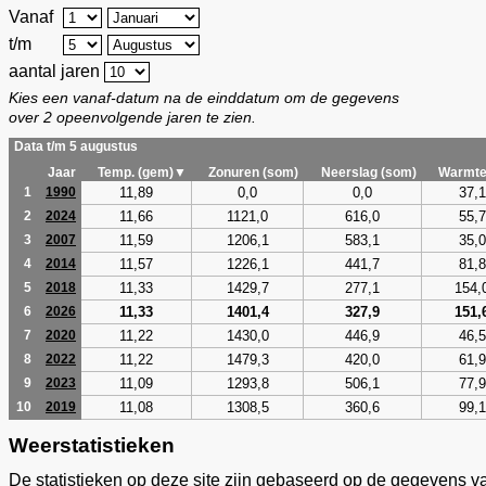
Vanaf
t/m
aantal jaren
Kies een vanaf-datum na de einddatum om de gegevens
over 2 opeenvolgende jaren te zien.
Data t/m 5 augustus
Jaar
Temp. (gem)▼
Zonuren (som)
Neerslag (som)
Warmte
11,89
0,0
0,0
37,1
1
1990
11,66
1121,0
616,0
55,7
2
2024
11,59
1206,1
583,1
35,0
3
2007
11,57
1226,1
441,7
81,8
4
2014
11,33
1429,7
277,1
154,
5
2018
11,33
1401,4
327,9
151,
6
2026
11,22
1430,0
446,9
46,5
7
2020
11,22
1479,3
420,0
61,9
8
2022
11,09
1293,8
506,1
77,9
9
2023
11,08
1308,5
360,6
99,1
10
2019
Weerstatistieken
De statistieken op deze site zijn gebaseerd op de gegevens v