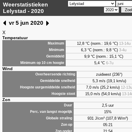
Weerstatistieken
Lelystad - 2020
vr 5 jun 2020
X
Temperatuur
12,8 °C (norm.: 19,6 °C)
13-14u
Maximum
6,3
°C (norm.: 9,8 °C)
3-4u
Minimum
9,9
°C (norm.: 15,1 °C)
Gemiddeld
5,4
°C
6-7u
Minimum op 10 cm hoogte
Wind
zuidwest (236°)
Overheersende richting
5,3 m/s (19,1 km/u)
Gemiddelde snelheid
7,0 m/s (25,2 km/u)
12-13
Hoogste uurgemiddelde snelheid
15,0 m/s (54,0 km/u)
13-14
Hoogste stoot
Zon
2,5 uur
Duur
15%
Perc. van langst mogelijk
931 J/cm² (107,8 W/m²)
Globale straling
05:21
Zon op
21:54
Zon onder