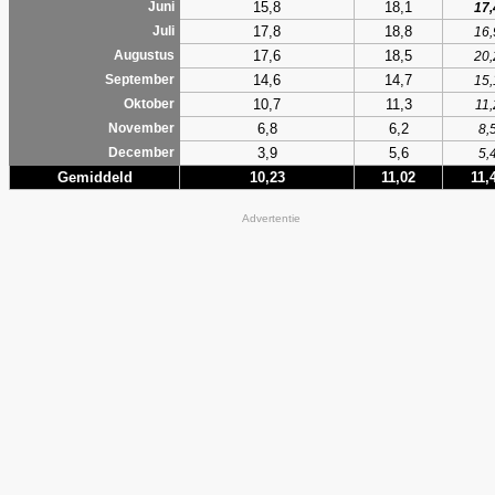
15,8
18,1
Juni
17,
17,8
18,8
Juli
16,
17,6
18,5
Augustus
20,
14,6
14,7
September
15,
10,7
11,3
Oktober
11,
6,8
6,2
November
8,
3,9
5,6
December
5,
Gemiddeld
10,23
11,02
11,
Advertentie