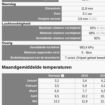
Neerslag
11,8 mm
Etmaalsom
3,1 uur
Duur
3,8 mm
9-10u
Hoogste uursom
Luchtvochtigheid
93%
9-10u
Maximale relatieve vochtigheid
68%
15-16
Minimale relatieve vochtigheid
82%
Gemiddelde relatieve vochtigheid
Overig
993,4 hPa
Gemiddelde luchtdruk
5 - 6km
Minimum opgetreden zicht
7 octa's (Vrijwel geheel bewol
Bedekkingsgraad van de bovenlucht
Maandgemiddelde temperaturen
Normaal
2019
202
3,2
3,4
6,
Januari
3,5
5,9
6,
Februari
6,0
7,7
6,
Maart
9,5
10,2
10,
April
13,2
11,8
12,
Mei