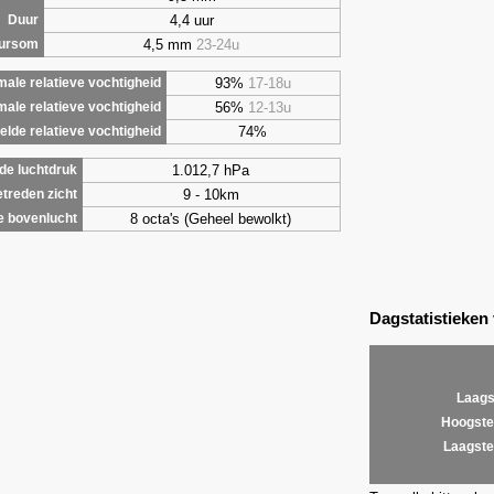
4,4 uur
Duur
4,5 mm
23-24u
uursom
93%
17-18u
ale relatieve vochtigheid
56%
12-13u
male relatieve vochtigheid
74%
lde relatieve vochtigheid
1.012,7 hPa
de luchtdruk
9 - 10km
treden zicht
8 octa's (Geheel bewolkt)
e bovenlucht
Dagstatistieken
Laags
Hoogste
Laagste