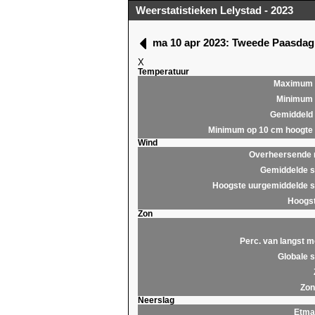
Weerstatistieken Lelystad - 2023
ma 10 apr 2023: Tweede Paasda
X
Temperatuur
Maximum
Minimum
Gemiddeld
Minimum op 10 cm hoogte
Wind
Overheersende r
Gemiddelde s
Hoogste uurgemiddelde s
Hoogst
Zon
Perc. van langst m
Globale s
Zon
Neerslag
Etma