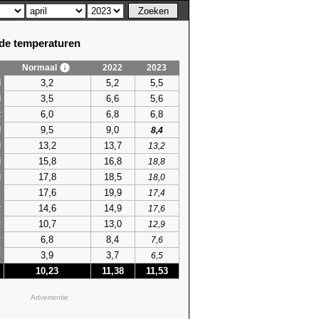
e temperaturen
Normaal
2022
2023
3,2
5,2
5,5
i
3,5
6,6
5,6
i
6,0
6,8
6,8
t
9,5
9,0
l
8,4
13,2
13,7
i
13,2
15,8
16,8
i
18,8
17,8
18,5
i
18,0
17,6
19,9
s
17,4
14,6
14,9
r
17,6
10,7
13,0
r
12,9
6,8
8,4
r
7,6
3,9
3,7
r
6,5
10,23
11,38
11,53
Advertentie