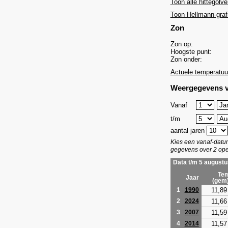
Toon alle hittegolve
Toon Hellmann-graf
Zon
Zon op:
Hoogste punt:
Zon onder:
Actuele temperatuu
Weergegevens v
Vanaf
t/m
aantal jaren
Kies een vanaf-dat
gegevens over 2 ope
Data t/m 5 augustu
Tem
Jaar
(gem
11,89
1
1990
11,66
2
2024
11,59
3
2007
11,57
4
2014