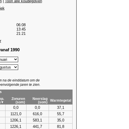
n
|
Toon alle koudegolven
iek
06:08
13:45
21:21
r
anaf 1990
um na de einddatum om de
envolgende jaren te zien.
s
p.
Zonuren
Neerslag
Warmtegetal
)▼
(som)
(som)
0,0
0,0
37,1
1121,0
616,0
55,7
1206,1
583,1
35,0
1226,1
441,7
81,8