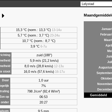
Maandgemiddeld
g
Januar
15,3 °C (norm.: 13,3 °C)
13-14u
Februar
5,7
°C (norm.: 3,7 °C)
23-24u
Maar
10,7 °C (norm.: 8,7 °C)
Apri
3,9
°C
6-7u
Me
zuid (188°)
ichting
Jun
5,9 m/s (21,2 km/u)
nelheid
Jul
8,0 m/s (28,8 km/u)
12-13u
nelheid
Augustu
16,0 m/s (57,6 km/u)
16-17u
e stoot
Septembe
Oktobe
1,0 uur
Duur
Novembe
7%
ogelijk
Decembe
798 J/cm² (92,4 W/m²)
traling
Gemiddeld
06:53
Zon op
20:27
 onder
9,5 mm
alsom