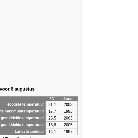
 voor 6 augustus
°C
datum
31,1
2003
Hoogste temperatuur
17,7
1993
te maximumtemperatuur
23,5
2003
 gemiddelde temperatuur
13,8
2005
 gemiddelde temperatuur
14,1
1997
Langste zonduur