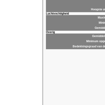
Hoogste 
Luchtvochtigheid
Maxim
Mini
Gemidde
Overig
Gemiddel
Minimum opge
Bedekkingsgraad van d