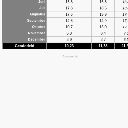
15,8
16,8
Juni
18,
17,8
18,5
Juli
18,
17,6
19,9
Augustus
17,
14,6
14,9
September
17,
10,7
13,0
Oktober
12,
6,8
8,4
November
7,
3,9
3,7
December
6,
Gemiddeld
10,23
11,38
11,
Advertentie