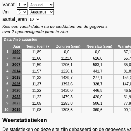
Vanaf
t/m
aantal jaren
Kies een vanaf-datum na de einddatum om de gegevens
over 2 opeenvolgende jaren te zien.
Data t/m 5 augustus
Jaar
Temp. (gem)▼
Zonuren (som)
Neerslag (som)
Warmte
11,89
0,0
0,0
37,1
1
1990
11,66
1121,0
616,0
55,7
2
2024
11,59
1206,1
583,1
35,0
3
2007
11,57
1226,1
441,7
81,8
4
2014
11,33
1429,7
277,1
154,
5
2018
11,27
1392,6
328,7
147,
6
2026
11,22
1430,0
446,9
46,5
7
2020
11,22
1479,3
420,0
61,9
8
2022
11,09
1293,8
506,1
77,9
9
2023
11,08
1308,5
360,6
99,1
10
2019
Weerstatistieken
De statistieken op deze site zijn gebaseerd op de gegevens v