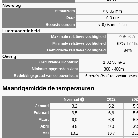
Neerslag
< 0,05 mm
Etmaalsom
0,0 uur
Duur
< 0,05 mm
1-2u
Hoogste uursom
Luchtvochtigheid
99%
6-7u
Maximale relatieve vochtigheid
62%
17-18
Minimale relatieve vochtigheid
84%
Gemiddelde relatieve vochtigheid
Overig
1.027,5 hPa
Gemiddelde luchtdruk
300 - 400m
Minimum opgetreden zicht
5 octa's (Half tot zwaar bewol
Bedekkingsgraad van de bovenlucht
Maandgemiddelde temperaturen
Normaal
2022
202
3,2
5,2
5,
Januari
3,5
6,6
5,
Februari
6,0
6,8
6,
Maart
9,5
9,0
April
8,
13,2
13,7
Mei
13,