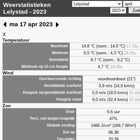
Weerstatistieken
Lelystad - 2023
ma 17 apr 2023
X
Temperatuur
14,8 °C (norm.: 14,0 °C)
17-18u
Maximum
6,5
°C (norm.: 4,3 °C)
24-25u
Minimum
9,7
°C (norm.: 9,2 °C)
Gemiddeld
4,7
°C
24-25u
Minimum op 10 cm hoogte
Wind
noordnoordoost (21°)
Overheersende richting
3,9 m/s (14,0 km/u)
Gemiddelde snelheid
5,0 m/s (18,0 km/u)
15-16
Hoogste uurgemiddelde snelheid
9,0 m/s (32,4 km/u)
15-16
Hoogste stoot
Zon
6,6 uur
Duur
47%
Perc. van langst mogelijk
1466 J/cm² (169,7 W/m²)
Globale straling
06:38
Zon op
20:39
Zon onder