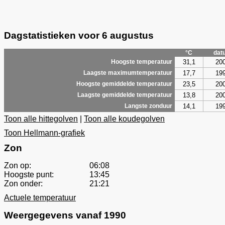
Dagstatistieken voor 6 augustus
°C
dat
31,1
20
Hoogste temperatuur
17,7
19
Laagste maximumtemperatuur
23,5
20
Hoogste gemiddelde temperatuur
13,8
20
Laagste gemiddelde temperatuur
14,1
19
Langste zonduur
Toon alle hittegolven
|
Toon alle koudegolven
Toon Hellmann-grafiek
Zon
Zon op:
06:08
Hoogste punt:
13:45
Zon onder:
21:21
Actuele temperatuur
Weergegevens vanaf 1990