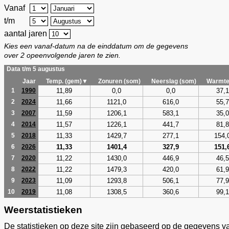
Vanaf
t/m
aantal jaren
Kies een vanaf-datum na de einddatum om de gegevens
over 2 opeenvolgende jaren te zien.
Data t/m 5 augustus
Jaar
Temp. (gem)▼
Zonuren (som)
Neerslag (som)
Warmte
11,89
0,0
0,0
37,1
1
1990
11,66
1121,0
616,0
55,7
2
2024
11,59
1206,1
583,1
35,0
3
2007
11,57
1226,1
441,7
81,8
4
2014
11,33
1429,7
277,1
154,
5
2018
11,33
1401,4
327,9
151,
6
2026
11,22
1430,0
446,9
46,5
7
2020
11,22
1479,3
420,0
61,9
8
2022
11,09
1293,8
506,1
77,9
9
2023
11,08
1308,5
360,6
99,1
10
2019
Weerstatistieken
De statistieken op deze site zijn gebaseerd op de gegevens v