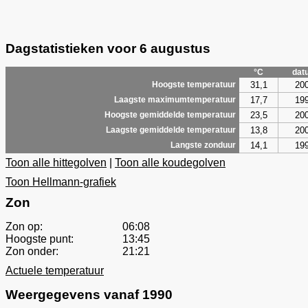
Dagstatistieken voor 6 augustus
°C
dat
31,1
20
Hoogste temperatuur
17,7
19
Laagste maximumtemperatuur
23,5
20
Hoogste gemiddelde temperatuur
13,8
20
Laagste gemiddelde temperatuur
14,1
19
Langste zonduur
Toon alle hittegolven
|
Toon alle koudegolven
Toon Hellmann-grafiek
Zon
Zon op:
06:08
Hoogste punt:
13:45
Zon onder:
21:21
Actuele temperatuur
Weergegevens vanaf 1990