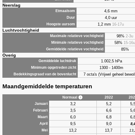
Neerslag
4,6 mm
Etmaalsom
4,0 uur
Duur
1,2 mm
16-17u
Hoogste uursom
Luchtvochtigheid
98%
2-3u
Maximale relatieve vochtigheid
58%
15-16
Minimale relatieve vochtigheid
85%
Gemiddelde relatieve vochtigheid
Overig
1.002,5 hPa
Gemiddelde luchtdruk
1300 - 1400m
Minimum opgetreden zicht
7 octa's (Vrijwel geheel bewol
Bedekkingsgraad van de bovenlucht
Maandgemiddelde temperaturen
Normaal
2022
202
3,2
5,2
5,
Januari
3,5
6,6
5,
Februari
6,0
6,8
6,
Maart
9,5
9,0
April
8,
13,2
13,7
Mei
13,