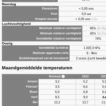
Neerslag
< 0,05 mm
Etmaalsom
0,0 uur
Duur
< 0,05 mm
1-2u
Hoogste uursom
Luchtvochtigheid
95%
24-25
Maximale relatieve vochtigheid
45%
16-17
Minimale relatieve vochtigheid
74%
Gemiddelde relatieve vochtigheid
Overig
1.020,3 hPa
Gemiddelde luchtdruk
8 - 9km
Minimum opgetreden zicht
2 octa's (Licht bewolk
Bedekkingsgraad van de bovenlucht
Maandgemiddelde temperaturen
Normaal
2022
202
3,2
5,2
5,
Januari
3,5
6,6
5,
Februari
6,0
6,8
6,
Maart
9,5
9,0
April
8,
13,2
13,7
Mei
13,