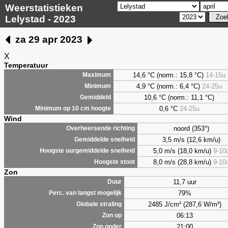
Weerstatistieken
Lelystad - 2023
za 29 apr 2023
X
Temperatuur
14,6 °C (norm.: 15,8 °C)
14-15u
Maximum
4,9
°C (norm.: 6,4 °C)
24-25u
Minimum
10,6 °C (norm.: 11,1 °C)
Gemiddeld
0,6
°C
24-25u
Minimum op 10 cm hoogte
Wind
noord (353°)
Overheersende richting
3,5 m/s (12,6 km/u)
Gemiddelde snelheid
5,0 m/s (18,0 km/u)
9-10
Hoogste uurgemiddelde snelheid
8,0 m/s (28,8 km/u)
9-10
Hoogste stoot
Zon
11,7 uur
Duur
79%
Perc. van langst mogelijk
2485 J/cm² (287,6 W/m²)
Globale straling
06:13
Zon op
21:00
Zon onder