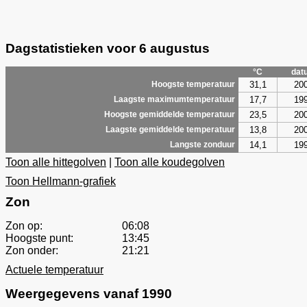
Dagstatistieken voor 6 augustus
°C
dat
31,1
20
Hoogste temperatuur
17,7
19
Laagste maximumtemperatuur
23,5
20
Hoogste gemiddelde temperatuur
13,8
20
Laagste gemiddelde temperatuur
14,1
19
Langste zonduur
Toon alle hittegolven
|
Toon alle koudegolven
Toon Hellmann-grafiek
Zon
Zon op:
06:08
Hoogste punt:
13:45
Zon onder:
21:21
Actuele temperatuur
Weergegevens vanaf 1990