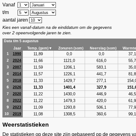
Vanaf
t/m
aantal jaren
Kies een vanaf-datum na de einddatum om de gegevens
over 2 opeenvolgende jaren te zien.
Data t/m 5 augustus
Jaar
Temp. (gem)▼
Zonuren (som)
Neerslag (som)
Warmte
11,89
0,0
0,0
37,1
1
1990
11,66
1121,0
616,0
55,7
2
2024
11,59
1206,1
583,1
35,0
3
2007
11,57
1226,1
441,7
81,8
4
2014
11,33
1429,7
277,1
154,
5
2018
11,33
1401,4
327,9
151,
6
2026
11,22
1430,0
446,9
46,5
7
2020
11,22
1479,3
420,0
61,9
8
2022
11,09
1293,8
506,1
77,9
9
2023
11,08
1308,5
360,6
99,1
10
2019
Weerstatistieken
De statistieken op deze site zijn gebaseerd op de gegevens v