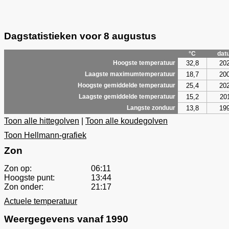
Dagstatistieken voor 8 augustus
°C
dat
32,8
20
Hoogste temperatuur
18,7
20
Laagste maximumtemperatuur
25,4
20
Hoogste gemiddelde temperatuur
15,2
20
Laagste gemiddelde temperatuur
13,8
19
Langste zonduur
Toon alle hittegolven
|
Toon alle koudegolven
Toon Hellmann-grafiek
Zon
Zon op:
06:11
Hoogste punt:
13:44
Zon onder:
21:17
Actuele temperatuur
Weergegevens vanaf 1990