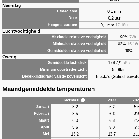
Neerslag
0,1 mm
Etmaalsom
0,2 uur
Duur
0,1 mm
17-18u
Hoogste uursom
Luchtvochtigheid
96%
7-8u
Maximale relatieve vochtigheid
82%
15-16
Minimale relatieve vochtigheid
90%
Gemiddelde relatieve vochtigheid
Overig
1.017,9 hPa
Gemiddelde luchtdruk
5 - 6km
Minimum opgetreden zicht
8 octa's (Geheel bewolk
Bedekkingsgraad van de bovenlucht
Maandgemiddelde temperaturen
Normaal
2022
202
3,2
5,2
5,
Januari
3,5
6,6
Februari
5,
6,0
6,8
Maart
6,
9,5
9,0
April
8,
13,2
13,7
Mei
13,