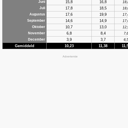
15,8
16,8
Juni
18,
17,8
18,5
Juli
18,
17,6
19,9
Augustus
17,
14,6
14,9
September
17,
10,7
13,0
Oktober
12,
6,8
8,4
November
7,
3,9
3,7
December
6,
Gemiddeld
10,23
11,38
11,
Advertentie