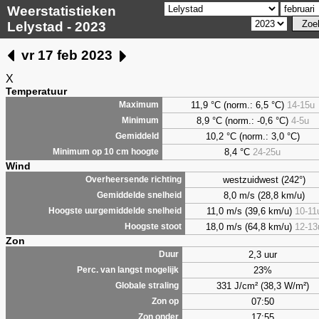
Weerstatistieken
Lelystad - 2023
vr 17 feb 2023
X
Temperatuur
11,9 °C (norm.: 6,5 °C)
14-15u
Maximum
8,9
°C (norm.: -0,6 °C)
4-5u
Minimum
10,2 °C (norm.: 3,0 °C)
Gemiddeld
8,4
°C
24-25u
Minimum op 10 cm hoogte
Wind
westzuidwest (242°)
Overheersende richting
8,0 m/s (28,8 km/u)
Gemiddelde snelheid
11,0 m/s (39,6 km/u)
10-11
Hoogste uurgemiddelde snelheid
18,0 m/s (64,8 km/u)
12-13
Hoogste stoot
Zon
2,3 uur
Duur
23%
Perc. van langst mogelijk
331 J/cm² (38,3 W/m²)
Globale straling
07:50
Zon op
17:55
Zon onder