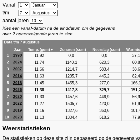
Vanaf
t/m
aantal jaren
Kies een vanaf-datum na de einddatum om de gegevens
over 2 opeenvolgende jaren te zien.
Data t/m 7 augustus
Jaar
Temp. (gem)▼
Zonuren (som)
Neerslag (som)
Warmte
11,92
0,0
0,0
37,1
1
1990
11,74
1140,1
620,3
60,8
2
2024
11,66
1214,7
583,4
38,6
3
2007
11,63
1235,7
445,2
82,4
4
2014
11,45
1455,3
277,0
166,
5
2018
11,38
1417,8
329,7
151,
6
2026
11,33
1457,6
446,9
56,9
7
2020
11,27
1505,7
420,0
61,9
8
2022
11,16
1327,6
360,6
101,
9
2019
11,13
1304,4
518,2
77,9
10
2023
Weerstatistieken
De statistieken op deze site zijn gebaseerd op de gegevens v