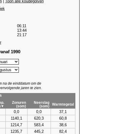
n
|
Toon alle koudegolven
iek
06:11
13:44
21:17
r
anaf 1990
um na de einddatum om de
envolgende jaren te zien.
s
p.
Zonuren
Neerslag
Warmtegetal
)▼
(som)
(som)
0,0
0,0
37,1
1140,1
620,3
60,8
1214,7
583,4
38,6
1235,7
445,2
82,4