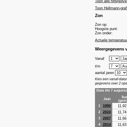
Toon alle hittegolve
Toon Hellmann-graf
Zon
Zon op:
Hoogste punt:
Zon onder:
Actuele temperatuu
Weergegevens v
Vanaf
t/m
aantal jaren
Kies een vanaf-dat
gegevens over 2 ope
Data t/m 7 augustu
Tem
Jaar
(gem
11,92
1
1990
11,74
2
2024
11,66
3
2007
11,63
4
2014