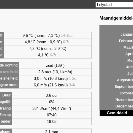
Maandgemiddeld
Januar
9,6 °C (norm.: 7,1 °C)
14-15u
m
Februar
4,8 °C (norm.: 0,9 °C)
6-7u
um
Maar
7,2 °C (norm.: 3,9 °C)
ld
Apri
4,1 °C
6-7u
te
Me
zuid (189°)
e richting
Jun
2,8 m/s (10,1 km/u)
e snelheid
Jul
3,0 m/s (10,8 km/u)
1-2u
e snelheid
Augustu
6,0 m/s (21,6 km/u)
3-4u
gste stoot
Septembe
Oktobe
0,6 uur
Duur
Novembe
6%
ogelijk
Decembe
384 J/cm² (44,4 W/m²)
traling
Gemiddeld
07:40
Zon op
18:05
 onder
2,1 mm
alsom