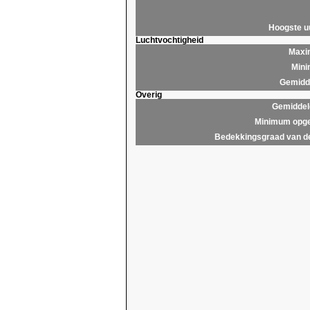
Hoogste 
Luchtvochtigheid
Maxim
Mini
Gemidde
Overig
Gemiddel
Minimum opge
Bedekkingsgraad van d