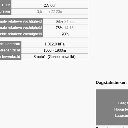
2,5 uur
Duur
1,5 mm
22-23u
uursom
98%
24-25u
ale relatieve vochtigheid
78%
14-15u
male relatieve vochtigheid
90%
lde relatieve vochtigheid
1.012,0 hPa
de luchtdruk
1800 - 1900m
treden zicht
8 octa's (Geheel bewolkt)
e bovenlucht
Dagstatistieken
Laags
Hoogste
Laagste