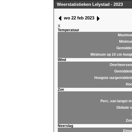
Weerstatistieken Lelystad - 2023
wo 22 feb 2023
X
Temperatuur
Maximu
Minim
Gemidde
Minimum op 10 cm hoog
Wind
Overheersend
Gemiddeld
Hoogste uurgemiddeld
Hoo
Zon
Perc. van langst m
Globale s
Zon
Neerslag
Etma