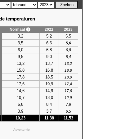
e temperaturen
Normaal
2022
2023
3,2
5,2
5,5
i
3,5
6,6
i
5,6
6,0
6,8
t
6,8
9,5
9,0
l
8,4
13,2
13,7
i
13,2
15,8
16,8
i
18,8
17,8
18,5
i
18,0
17,6
19,9
s
17,4
14,6
14,9
r
17,6
10,7
13,0
r
12,9
6,8
8,4
r
7,6
3,9
3,7
r
6,5
10,23
11,38
11,53
Advertentie