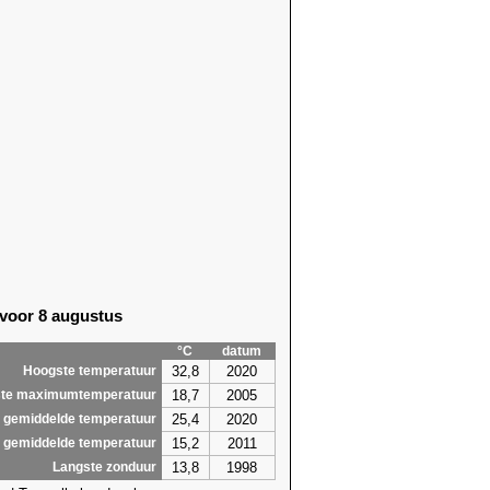
 voor 8 augustus
°C
datum
32,8
2020
Hoogste temperatuur
18,7
2005
te maximumtemperatuur
25,4
2020
 gemiddelde temperatuur
15,2
2011
 gemiddelde temperatuur
13,8
1998
Langste zonduur