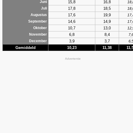
15,8
16,8
Juni
18,
17,8
18,5
Juli
18,
17,6
19,9
Augustus
17,
14,6
14,9
September
17,
10,7
13,0
Oktober
12,
6,8
8,4
November
7,
3,9
3,7
December
6,
Gemiddeld
10,23
11,38
11,
Advertentie