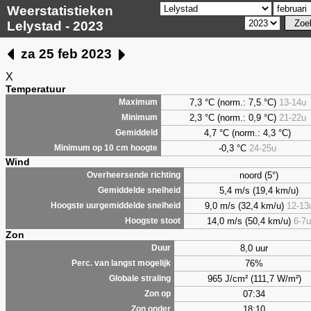
Weerstatistieken
Lelystad - 2023
za 25 feb 2023
X
Temperatuur
7,3
°C (norm.: 7,5 °C)
13-14u
Maximum
2,3
°C (norm.: 0,9 °C)
21-22u
Minimum
4,7
°C (norm.: 4,3 °C)
Gemiddeld
-0,3 °C
24-25u
Minimum op 10 cm hoogte
Wind
noord (5°)
Overheersende richting
5,4 m/s (19,4 km/u)
Gemiddelde snelheid
9,0 m/s (32,4 km/u)
12-13
Hoogste uurgemiddelde snelheid
14,0 m/s (50,4 km/u)
6-7u
Hoogste stoot
Zon
8,0 uur
Duur
76%
Perc. van langst mogelijk
965 J/cm² (111,7 W/m²)
Globale straling
07:34
Zon op
18:10
Zon onder