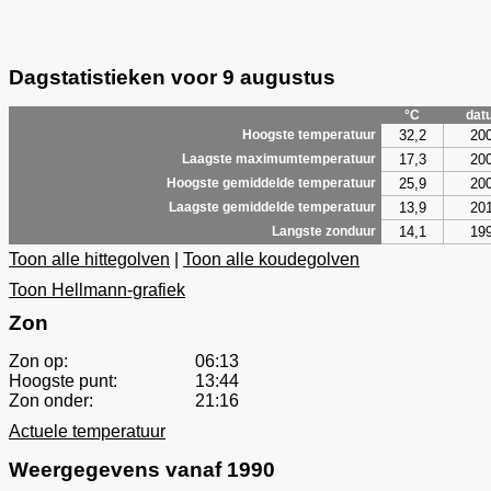
Dagstatistieken voor 9 augustus
°C
dat
32,2
20
Hoogste temperatuur
17,3
20
Laagste maximumtemperatuur
25,9
20
Hoogste gemiddelde temperatuur
13,9
20
Laagste gemiddelde temperatuur
14,1
19
Langste zonduur
Toon alle hittegolven
|
Toon alle koudegolven
Toon Hellmann-grafiek
Zon
Zon op:
06:13
Hoogste punt:
13:44
Zon onder:
21:16
Actuele temperatuur
Weergegevens vanaf 1990