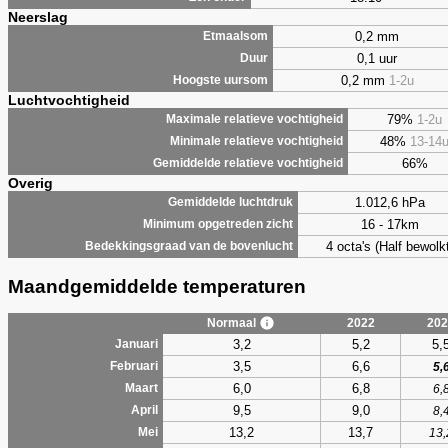
Neerslag
0,2 mm
Etmaalsom
0,1 uur
Duur
0,2 mm
1-2u
Hoogste uursom
Luchtvochtigheid
79%
1-2u
Maximale relatieve vochtigheid
48%
13-14
Minimale relatieve vochtigheid
66%
Gemiddelde relatieve vochtigheid
Overig
1.012,6 hPa
Gemiddelde luchtdruk
16 - 17km
Minimum opgetreden zicht
4 octa's (Half bewolkt
Bedekkingsgraad van de bovenlucht
Maandgemiddelde temperaturen
Normaal
2022
202
3,2
5,2
5,
Januari
3,5
6,6
Februari
5,
6,0
6,8
Maart
6,
9,5
9,0
April
8,
13,2
13,7
Mei
13,