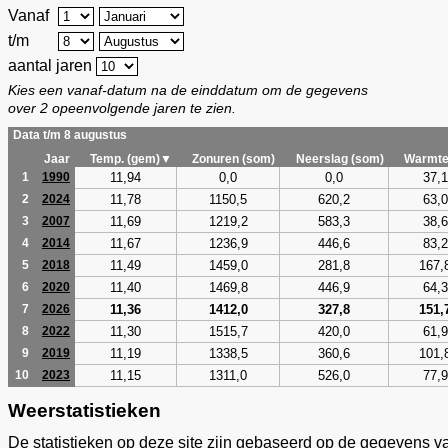
Vanaf
t/m
aantal jaren
Kies een vanaf-datum na de einddatum om de gegevens
over 2 opeenvolgende jaren te zien.
Data t/m 8 augustus
Jaar
Temp. (gem)▼
Zonuren (som)
Neerslag (som)
Warmte
11,94
0,0
0,0
37,1
1
1990
11,78
1150,5
620,2
63,0
2
2024
11,69
1219,2
583,3
38,6
3
2007
11,67
1236,9
446,6
83,2
4
2014
11,49
1459,0
281,8
167,
5
2018
11,40
1469,8
446,9
64,3
6
2020
11,36
1412,0
327,8
151,
7
2026
11,30
1515,7
420,0
61,9
8
2022
11,19
1338,5
360,6
101,
9
2019
11,15
1311,0
526,0
77,9
10
2023
Weerstatistieken
De statistieken op deze site zijn gebaseerd op de gegevens v