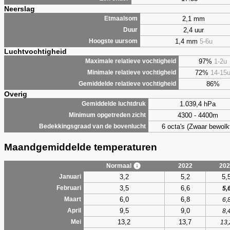
Neerslag
2,1 mm
Etmaalsom
2,4 uur
Duur
1,4 mm
5-6u
Hoogste uursom
Luchtvochtigheid
97%
1-2u
Maximale relatieve vochtigheid
72%
14-15
Minimale relatieve vochtigheid
86%
Gemiddelde relatieve vochtigheid
Overig
1.039,4 hPa
Gemiddelde luchtdruk
4300 - 4400m
Minimum opgetreden zicht
6 octa's (Zwaar bewolk
Bedekkingsgraad van de bovenlucht
Maandgemiddelde temperaturen
Normaal
2022
202
3,2
5,2
5,
Januari
3,5
6,6
Februari
5,
6,0
6,8
Maart
6,
9,5
9,0
April
8,
13,2
13,7
Mei
13,