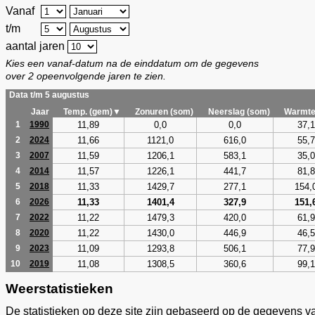
Vanaf
t/m
aantal jaren
Kies een vanaf-datum na de einddatum om de gegevens
over 2 opeenvolgende jaren te zien.
Data t/m 5 augustus
Jaar
Temp. (gem)▼
Zonuren (som)
Neerslag (som)
Warmte
11,89
0,0
0,0
37,1
1
1990
11,66
1121,0
616,0
55,7
2
2024
11,59
1206,1
583,1
35,0
3
2007
11,57
1226,1
441,7
81,8
4
2014
11,33
1429,7
277,1
154,
5
2018
11,33
1401,4
327,9
151,
6
2026
11,22
1479,3
420,0
61,9
7
2022
11,22
1430,0
446,9
46,5
8
2020
11,09
1293,8
506,1
77,9
9
2023
11,08
1308,5
360,6
99,1
10
2019
Weerstatistieken
De statistieken op deze site zijn gebaseerd op de gegevens v