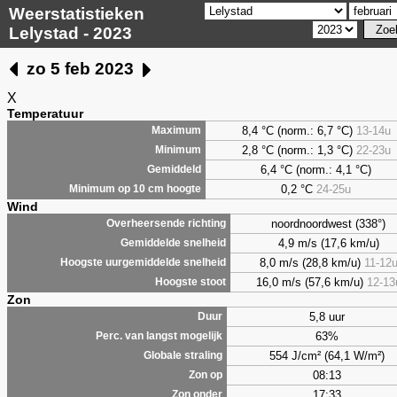
Weerstatistieken
Lelystad - 2023
zo 5 feb 2023
X
Temperatuur
8,4 °C (norm.: 6,7 °C)
13-14u
Maximum
2,8 °C (norm.: 1,3 °C)
22-23u
Minimum
6,4 °C (norm.: 4,1 °C)
Gemiddeld
0,2 °C
24-25u
Minimum op 10 cm hoogte
Wind
noordnoordwest (338°)
Overheersende richting
4,9 m/s (17,6 km/u)
Gemiddelde snelheid
8,0 m/s (28,8 km/u)
11-12
Hoogste uurgemiddelde snelheid
16,0 m/s (57,6 km/u)
12-13
Hoogste stoot
Zon
5,8 uur
Duur
63%
Perc. van langst mogelijk
554 J/cm² (64,1 W/m²)
Globale straling
08:13
Zon op
17:33
Zon onder