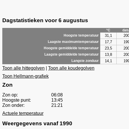
Dagstatistieken voor 6 augustus
°C
dat
31,1
20
Hoogste temperatuur
17,7
19
Laagste maximumtemperatuur
23,5
20
Hoogste gemiddelde temperatuur
13,8
20
Laagste gemiddelde temperatuur
14,1
19
Langste zonduur
Toon alle hittegolven
|
Toon alle koudegolven
Toon Hellmann-grafiek
Zon
Zon op:
06:08
Hoogste punt:
13:45
Zon onder:
21:21
Actuele temperatuur
Weergegevens vanaf 1990