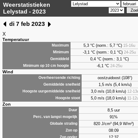
Weerstatistieken
Lelystad - 2023
di 7 feb 2023
X
Temperatuur
5,3
°C (norm.: 5,7 °C)
15-16u
Maximum
-3,1 °C (norm.: 0,1 °C)
24-25u
Minimum
0,4
°C (norm.: 3,1 °C)
Gemiddeld
-6,1 °C
24-25u
Minimum op 10 cm hoogte
Wind
oostzuidoost (108°)
Overheersende richting
1,5 m/s (5,4 km/u)
Gemiddelde snelheid
3,0 m/s (10,8 km/u)
12-13
Hoogste uurgemiddelde snelheid
5,0 m/s (18,0 km/u)
11-12
Hoogste stoot
Zon
8,5 uur
Duur
91%
Perc. van langst mogelijk
820 J/cm² (94,9 W/m²)
Globale straling
08:09
Zon op
17:37
Zon onder