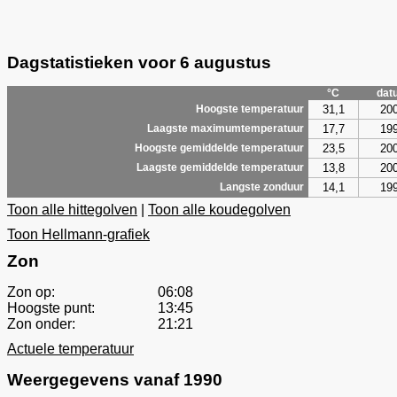
Dagstatistieken voor 6 augustus
°C
dat
31,1
20
Hoogste temperatuur
17,7
19
Laagste maximumtemperatuur
23,5
20
Hoogste gemiddelde temperatuur
13,8
20
Laagste gemiddelde temperatuur
14,1
19
Langste zonduur
Toon alle hittegolven
|
Toon alle koudegolven
Toon Hellmann-grafiek
Zon
Zon op:
06:08
Hoogste punt:
13:45
Zon onder:
21:21
Actuele temperatuur
Weergegevens vanaf 1990