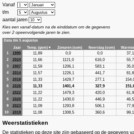
Vanaf
t/m
aantal jaren
Kies een vanaf-datum na de einddatum om de gegevens
over 2 opeenvolgende jaren te zien.
Data t/m 5 augustus
Jaar
Temp. (gem)▼
Zonuren (som)
Neerslag (som)
Warmte
11,89
0,0
0,0
37,1
1
1990
11,66
1121,0
616,0
55,7
2
2024
11,59
1206,1
583,1
35,0
3
2007
11,57
1226,1
441,7
81,8
4
2014
11,33
1429,7
277,1
154,
5
2018
11,33
1401,4
327,9
151,
6
2026
11,22
1479,3
420,0
61,9
7
2022
11,22
1430,0
446,9
46,5
8
2020
11,09
1293,8
506,1
77,9
9
2023
11,08
1308,5
360,6
99,1
10
2019
Weerstatistieken
De statistieken op deze site zijn gebaseerd op de gegevens v