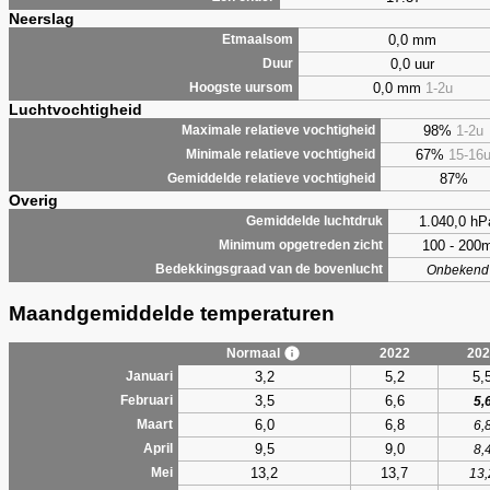
Neerslag
0,0 mm
Etmaalsom
0,0 uur
Duur
0,0 mm
1-2u
Hoogste uursom
Luchtvochtigheid
98%
1-2u
Maximale relatieve vochtigheid
67%
15-16
Minimale relatieve vochtigheid
87%
Gemiddelde relatieve vochtigheid
Overig
1.040,0 hP
Gemiddelde luchtdruk
100 - 200
Minimum opgetreden zicht
Bedekkingsgraad van de bovenlucht
Onbekend
Maandgemiddelde temperaturen
Normaal
2022
202
3,2
5,2
5,
Januari
3,5
6,6
Februari
5,
6,0
6,8
Maart
6,
9,5
9,0
April
8,
13,2
13,7
Mei
13,