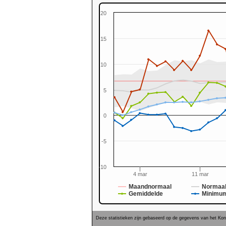
20
15
10
5
0
0
-5
-10
4 mar
11 mar
Maandnormaal
Normaal
Gemiddelde
Minimu
Deze statistieken zijn gebaseerd op de gegevens van het Koni