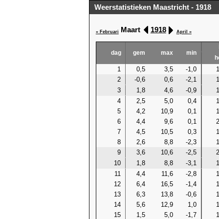
Weerstatistieken Maastricht - 1918
Maart
1918
« Februari
April »
dag
gem
max
min
h
1
0,5
3,5
-1,0
1
2
-0,6
0,6
-2,1
1
3
1,8
4,6
-0,9
4
2,5
5,0
0,4
5
4,2
10,9
0,1
6
4,4
9,6
0,1
2
7
4,5
10,5
0,3
1
8
2,6
8,8
-2,3
1
9
3,6
10,6
-2,5
2
10
1,8
8,8
-3,1
1
11
4,4
11,6
-2,8
1
12
6,4
16,5
-1,4
1
13
6,3
13,8
-0,6
1
14
5,6
12,9
1,0
1
15
1,5
5,0
-1,7
1