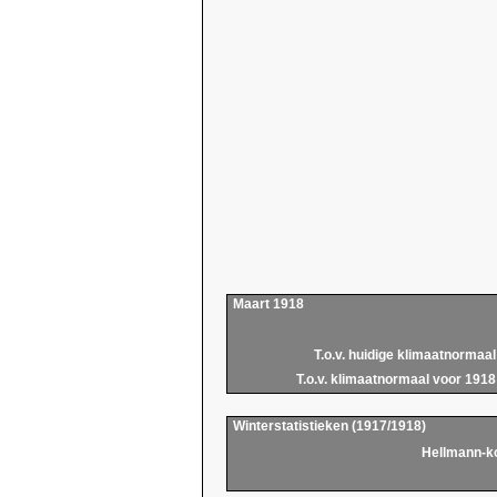
Maart 1918
T.o.v. huidige klimaatnormaal
T.o.v. klimaatnormaal voor 1918
Winterstatistieken (1917/1918)
Hellmann-k