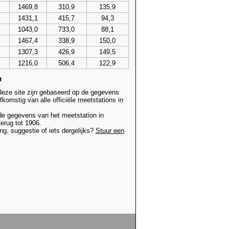
1469,8
310,9
135,9
1431,1
415,7
94,3
1043,0
733,0
88,1
1467,4
338,9
150,0
1307,3
426,9
149,5
1216,0
506,4
122,9
n
deze site zijn gebaseerd op de gegevens
komstig van alle officiële meetstations in
de gegevens van het meetstation in
erug tot 1906.
g, suggestie of iets dergelijks?
Stuur een