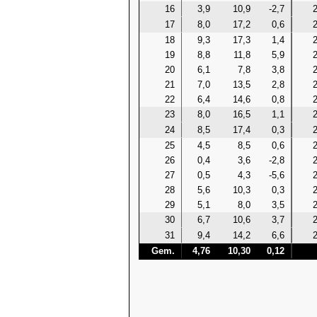
16
3,9
10,9
-2,7
2
17
8,0
17,2
0,6
2
18
9,3
17,3
1,4
2
19
8,8
11,8
5,9
2
20
6,1
7,8
3,8
2
21
7,0
13,5
2,8
2
22
6,4
14,6
0,8
2
23
8,0
16,5
1,1
2
24
8,5
17,4
0,3
2
25
4,5
8,5
0,6
2
26
0,4
3,6
-2,8
2
27
0,5
4,3
-5,6
2
28
5,6
10,3
0,3
2
29
5,1
8,0
3,5
2
30
6,7
10,6
3,7
2
31
9,4
14,2
6,6
2
Gem.
4,76
10,30
0,12