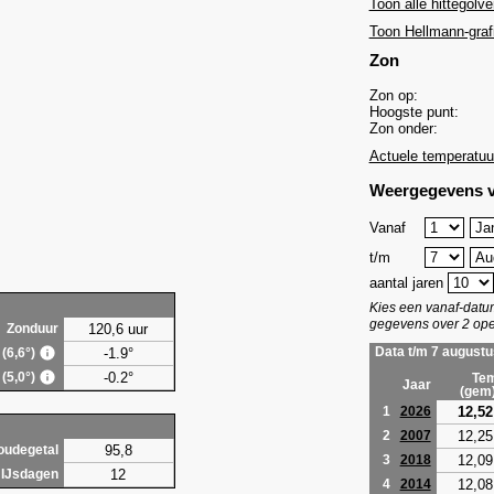
Toon alle hittegolve
Toon Hellmann-graf
Zon
Zon op:
Hoogste punt:
Zon onder:
Actuele temperatuu
Weergegevens v
Vanaf
t/m
aantal jaren
Kies een vanaf-dat
gegevens over 2 ope
120,6 uur
Zonduur
-1.9°
Data t/m 7 augustu
 (6,6°)
-0.2°
 (5,0°)
Tem
Jaar
(gem
12,52
1
2026
12,25
2
2007
95,8
oudegetal
12,09
3
2018
12
IJsdagen
12,08
4
2014