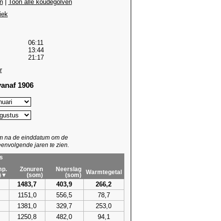
n
|
Toon alle koudegolven
iek
06:11
13:44
21:17
r
anaf 1906
um na de einddatum om de
envolgende jaren te zien.
s
p.
Zonuren
Neerslag
Warmtegetal
)▼
(som)
(som)
1483,7
403,9
266,2
1151,0
556,5
78,7
1381,0
329,7
253,0
1250,8
482,0
94,1