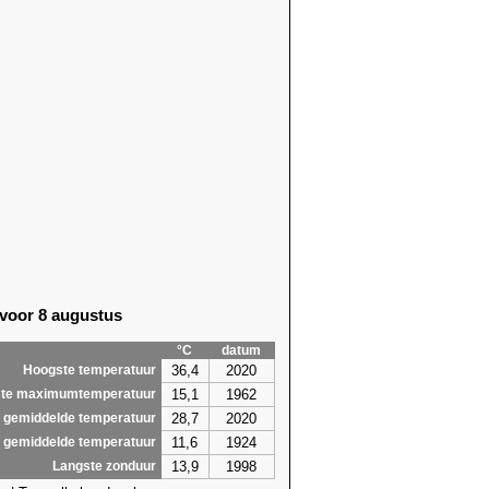
09)
15,0 (2005)
18)
14,3 (2004)
18)
14,1 (1990)
85)
14,3 (1990)
58)
14,3 (2014)
58)
15,9 (2025)
58)
14,9 (2025)
58)
13,2 (1945)
06)
15,7 (1945)
06)
15,7 (1981)
13)
15,3 (1955)
52)
14,8 (1989)
17)
16,9 (1989)
 voor 8 augustus
15)
16,5 (1968)
22)
16,4 (2017)
°C
datum
22)
16,8 (2021)
36,4
2020
Hoogste temperatuur
8,1
16,9
15,1
1962
te maximumtemperatuur
28,7
2020
 gemiddelde temperatuur
11,6
1924
 gemiddelde temperatuur
13,9
1998
Langste zonduur