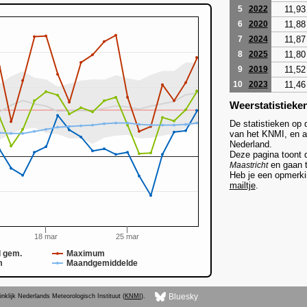
11,93
5
2022
11,88
6
2020
11,87
7
2024
11,80
8
2025
11,52
9
2019
11,46
10
2023
Weerstatistieke
De statistieken op 
van het KNMI, en af
Nederland.
Deze pagina toont 
en gaan t
Maastricht
Heb je een opmerkin
mailtje
.
18 mar
25 mar
 gem.
Maximum
m
Maandgemiddelde
Bluesky
nklijk Nederlands Meteorologisch Instituut (
KNMI
).