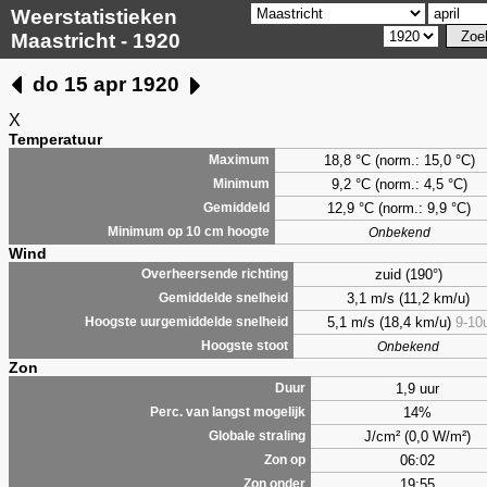
Weerstatistieken
Maastricht - 1920
do 15 apr 1920
X
Temperatuur
18,8 °C (norm.: 15,0 °C)
Maximum
9,2
°C (norm.: 4,5 °C)
Minimum
12,9 °C (norm.: 9,9 °C)
Gemiddeld
Minimum op 10 cm hoogte
Onbekend
Wind
zuid (190°)
Overheersende richting
3,1 m/s (11,2 km/u)
Gemiddelde snelheid
5,1 m/s (18,4 km/u)
9-10
Hoogste uurgemiddelde snelheid
Hoogste stoot
Onbekend
Zon
1,9 uur
Duur
14%
Perc. van langst mogelijk
J/cm² (0,0 W/m²)
Globale straling
06:02
Zon op
19:55
Zon onder