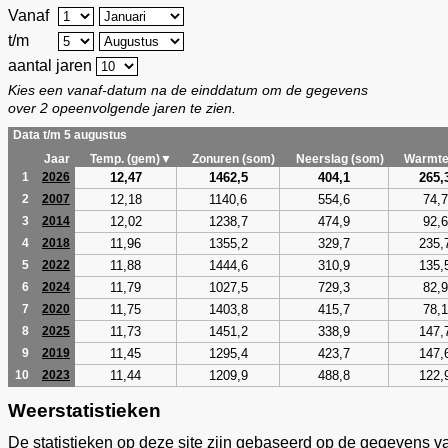
Vanaf
t/m
aantal jaren
Kies een vanaf-datum na de einddatum om de gegevens
over 2 opeenvolgende jaren te zien.
Data t/m 5 augustus
Jaar
Temp. (gem)▼
Zonuren (som)
Neerslag (som)
Warmte
12,47
1462,5
404,1
265,
1
2026
12,18
1140,6
554,6
74,7
2
2007
12,02
1238,7
474,9
92,6
3
2014
11,96
1355,2
329,7
235,
4
2018
11,88
1444,6
310,9
135,
5
2022
11,79
1027,5
729,3
82,9
6
2024
11,75
1403,8
415,7
78,1
7
2020
11,73
1451,2
338,9
147,
8
2025
11,45
1295,4
423,7
147,
9
2019
11,44
1209,9
488,8
122,
10
2023
Weerstatistieken
De statistieken op deze site zijn gebaseerd op de gegevens v