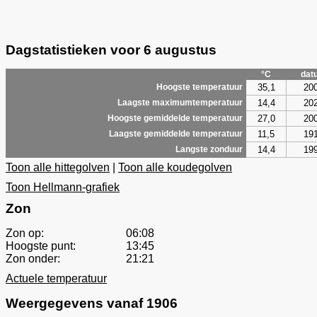
Dagstatistieken voor 6 augustus
°C
dat
35,1
20
Hoogste temperatuur
14,4
20
Laagste maximumtemperatuur
27,0
20
Hoogste gemiddelde temperatuur
11,5
19
Laagste gemiddelde temperatuur
14,4
19
Langste zonduur
Toon alle hittegolven
|
Toon alle koudegolven
Toon Hellmann-grafiek
Zon
Zon op:
06:08
Hoogste punt:
13:45
Zon onder:
21:21
Actuele temperatuur
Weergegevens vanaf 1906