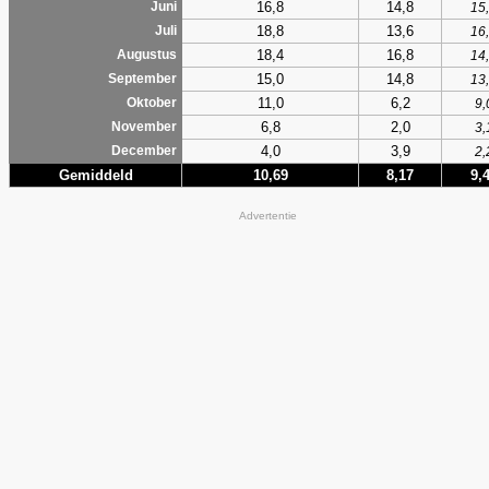
16,8
14,8
Juni
15
18,8
13,6
Juli
16
18,4
16,8
Augustus
14
15,0
14,8
September
13
11,0
6,2
Oktober
9,
6,8
2,0
November
3,
4,0
3,9
December
2,
Gemiddeld
10,69
8,17
9,
Advertentie