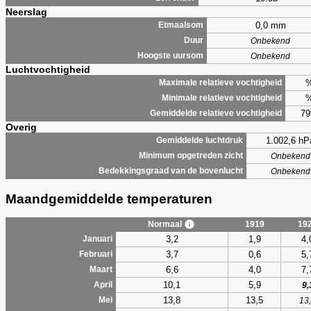
Neerslag
0,0 mm
Etmaalsom
Duur
Onbekend
Hoogste uursom
Onbekend
Luchtvochtigheid
Maximale relatieve vochtigheid
Minimale relatieve vochtigheid
7
Gemiddelde relatieve vochtigheid
Overig
1.002,6 hP
Gemiddelde luchtdruk
Minimum opgetreden zicht
Onbekend
Bedekkingsgraad van de bovenlucht
Onbekend
Maandgemiddelde temperaturen
Normaal
1919
19
3,2
1,9
4,
Januari
3,7
0,6
5,
Februari
6,6
4,0
7,
Maart
10,1
5,9
April
9,
13,8
13,5
Mei
13