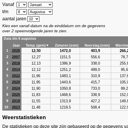
Vanaf
t/m
aantal jaren
Kies een vanaf-datum na de einddatum om de gegevens
over 2 opeenvolgende jaren te zien.
Data t/m 8 augustus
Jaar
Temp. (gem)▼
Zonuren (som)
Neerslag (som)
Warmte
12,50
1472,0
403,9
266,
1
2026
12,27
1151,5
556,6
78,7
2
2007
12,13
1386,9
338,0
255,
3
2018
12,12
1251,2
499,0
95,6
4
2014
11,96
1483,1
310,9
137,
5
2022
11,95
1443,6
415,7
105,
6
2020
11,90
1050,8
733,0
89,2
7
2024
11,83
1468,6
338,9
152,
8
2025
11,55
1313,9
427,2
149,
9
2019
11,48
1219,5
508,4
122,
10
2023
Weerstatistieken
De statistieken op deze site zijn gebaseerd op de gegevens v