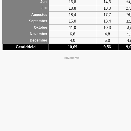
16,8
14,3
Juni
13
18,8
18,0
Juli
17
18,4
17,7
Augustus
15
15,0
13,4
September
11
11,0
10,3
Oktober
8,
6,8
4,8
November
5,
4,0
5,0
December
4,
Gemiddeld
10,69
9,56
9,
Advertentie