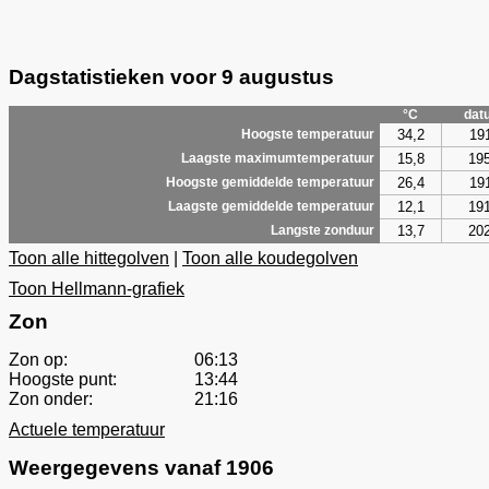
Dagstatistieken voor 9 augustus
°C
dat
34,2
19
Hoogste temperatuur
15,8
19
Laagste maximumtemperatuur
26,4
19
Hoogste gemiddelde temperatuur
12,1
19
Laagste gemiddelde temperatuur
13,7
20
Langste zonduur
Toon alle hittegolven
|
Toon alle koudegolven
Toon Hellmann-grafiek
Zon
Zon op:
06:13
Hoogste punt:
13:44
Zon onder:
21:16
Actuele temperatuur
Weergegevens vanaf 1906