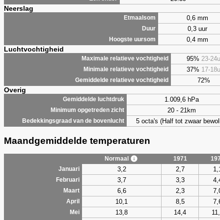
Neerslag
0,6 mm
Etmaalsom
0,3 uur
Duur
0,4 mm
Hoogste uursom
Luchtvochtigheid
95%
23-24
Maximale relatieve vochtigheid
37%
17-18
Minimale relatieve vochtigheid
72%
Gemiddelde relatieve vochtigheid
Overig
1.009,6 hPa
Gemiddelde luchtdruk
20 - 21km
Minimum opgetreden zicht
5 octa's (Half tot zwaar bewol
Bedekkingsgraad van de bovenlucht
Maandgemiddelde temperaturen
Normaal
1971
19
3,2
2,7
1,
Januari
3,7
3,3
4,
Februari
6,6
2,3
7,
Maart
10,1
8,5
7,
April
13,8
14,4
11
Mei