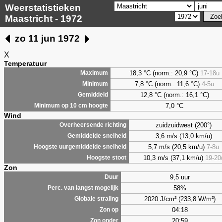
Weerstatistieken
Maastricht - 1972
zo 11 jun 1972
X
Temperatuur
18,3 °C (norm.: 20,9 °C)
17-18u
Maximum
7,8
°C (norm.: 11,6 °C)
4-5u
Minimum
12,8 °C (norm.: 16,1 °C)
Gemiddeld
7,0
°C
Minimum op 10 cm hoogte
Wind
zuidzuidwest (200°)
Overheersende richting
3,6 m/s (13,0 km/u)
Gemiddelde snelheid
5,7 m/s (20,5 km/u)
7-8u
Hoogste uurgemiddelde snelheid
10,3 m/s (37,1 km/u)
19-20
Hoogste stoot
Zon
9,5 uur
Duur
58%
Perc. van langst mogelijk
2020 J/cm² (233,8 W/m²)
Globale straling
04:18
Zon op
20:59
Zon onder