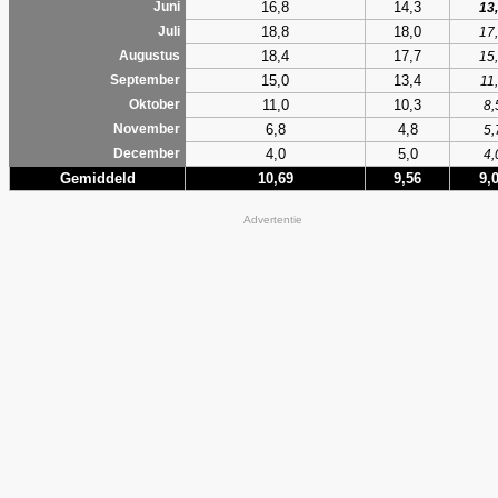
16,8
14,3
Juni
13
18,8
18,0
Juli
17
18,4
17,7
Augustus
15
15,0
13,4
September
11
11,0
10,3
Oktober
8,
6,8
4,8
November
5,
4,0
5,0
December
4,
Gemiddeld
10,69
9,56
9,
Advertentie