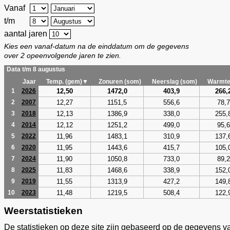
Vanaf
t/m
aantal jaren
Kies een vanaf-datum na de einddatum om de gegevens
over 2 opeenvolgende jaren te zien.
Data t/m 8 augustus
Jaar
Temp. (gem)▼
Zonuren (som)
Neerslag (som)
Warmte
12,50
1472,0
403,9
266,
1
2026
12,27
1151,5
556,6
78,7
2
2007
12,13
1386,9
338,0
255,
3
2018
12,12
1251,2
499,0
95,6
4
2014
11,96
1483,1
310,9
137,
5
2022
11,95
1443,6
415,7
105,
6
2020
11,90
1050,8
733,0
89,2
7
2024
11,83
1468,6
338,9
152,
8
2025
11,55
1313,9
427,2
149,
9
2019
11,48
1219,5
508,4
122,
10
2023
Weerstatistieken
De statistieken op deze site zijn gebaseerd op de gegevens v