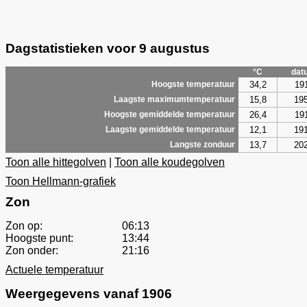
Dagstatistieken voor 9 augustus
°C
dat
34,2
19
Hoogste temperatuur
15,8
19
Laagste maximumtemperatuur
26,4
19
Hoogste gemiddelde temperatuur
12,1
19
Laagste gemiddelde temperatuur
13,7
20
Langste zonduur
Toon alle hittegolven
|
Toon alle koudegolven
Toon Hellmann-grafiek
Zon
Zon op:
06:13
Hoogste punt:
13:44
Zon onder:
21:16
Actuele temperatuur
Weergegevens vanaf 1906