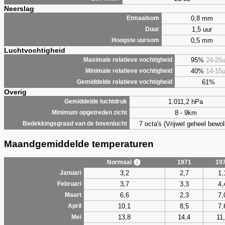
Neerslag
0,8 mm
Etmaalsom
1,5 uur
Duur
0,5 mm
Hoogste uursom
Luchtvochtigheid
95%
24-25
Maximale relatieve vochtigheid
40%
14-15
Minimale relatieve vochtigheid
61%
Gemiddelde relatieve vochtigheid
Overig
1.011,2 hPa
Gemiddelde luchtdruk
8 - 9km
Minimum opgetreden zicht
7 octa's (Vrijwel geheel bewol
Bedekkingsgraad van de bovenlucht
Maandgemiddelde temperaturen
Normaal
1971
19
3,2
2,7
1,
Januari
3,7
3,3
4,
Februari
6,6
2,3
7,
Maart
10,1
8,5
7,
April
13,8
14,4
11
Mei