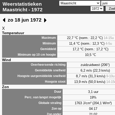
Weerstatistieken
Maastricht - 1972
zo 18 jun 1972
X
Temperatuur
22,7 °C (norm.: 22,2 °C)
14-15u
Maximum
11,4 °C (norm.: 12,3 °C)
4-5u
Minimum
17,2 °C (norm.: 17,2 °C)
Gemiddeld
10,5 °C
Minimum op 10 cm hoogte
Wind
zuidzuidwest (206°)
Overheersende richting
6,2 m/s (22,3 km/u)
Gemiddelde snelheid
8,7 m/s (31,3 km/u)
9-10u
Hoogste uurgemiddelde snelheid
13,9 m/s (50,0 km/u)
14-15
Hoogste stoot
Zon
3,1 uur
Duur
19%
Perc. van langst mogelijk
1763 J/cm² (204,1 W/m²)
Globale straling
04:17
Zon op
21:02
Zon onder