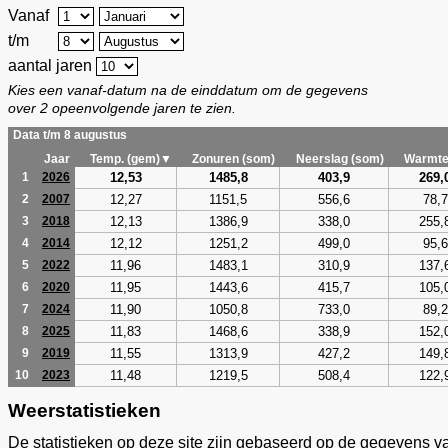
Vanaf
t/m
aantal jaren
Kies een vanaf-datum na de einddatum om de gegevens
over 2 opeenvolgende jaren te zien.
Data t/m 8 augustus
Jaar
Temp. (gem)▼
Zonuren (som)
Neerslag (som)
Warmte
12,53
1485,8
403,9
269,
1
2026
12,27
1151,5
556,6
78,7
2
2007
12,13
1386,9
338,0
255,
3
2018
12,12
1251,2
499,0
95,6
4
2014
11,96
1483,1
310,9
137,
5
2022
11,95
1443,6
415,7
105,
6
2020
11,90
1050,8
733,0
89,2
7
2024
11,83
1468,6
338,9
152,
8
2025
11,55
1313,9
427,2
149,
9
2019
11,48
1219,5
508,4
122,
10
2023
Weerstatistieken
De statistieken op deze site zijn gebaseerd op de gegevens v