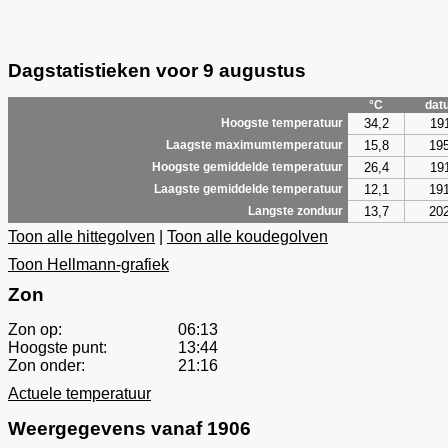
Dagstatistieken voor 9 augustus
°C
dat
34,2
19
Hoogste temperatuur
15,8
19
Laagste maximumtemperatuur
26,4
19
Hoogste gemiddelde temperatuur
12,1
19
Laagste gemiddelde temperatuur
13,7
20
Langste zonduur
Toon alle hittegolven
|
Toon alle koudegolven
Toon Hellmann-grafiek
Zon
Zon op:
06:13
Hoogste punt:
13:44
Zon onder:
21:16
Actuele temperatuur
Weergegevens vanaf 1906