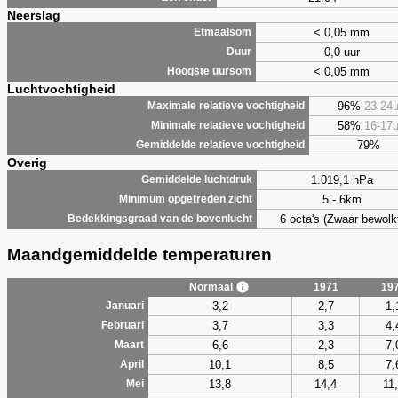
Neerslag
< 0,05 mm
Etmaalsom
0,0 uur
Duur
< 0,05 mm
Hoogste uursom
Luchtvochtigheid
96%
23-24
Maximale relatieve vochtigheid
58%
16-17
Minimale relatieve vochtigheid
79%
Gemiddelde relatieve vochtigheid
Overig
1.019,1 hPa
Gemiddelde luchtdruk
5 - 6km
Minimum opgetreden zicht
6 octa's (Zwaar bewolk
Bedekkingsgraad van de bovenlucht
Maandgemiddelde temperaturen
Normaal
1971
19
3,2
2,7
1,
Januari
3,7
3,3
4,
Februari
6,6
2,3
7,
Maart
10,1
8,5
7,
April
13,8
14,4
11
Mei