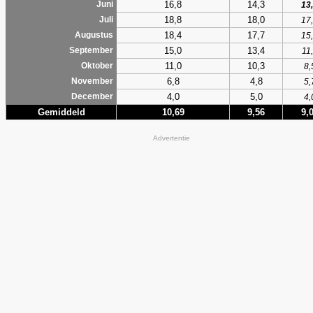
16,8
14,3
Juni
13
18,8
18,0
Juli
17
18,4
17,7
Augustus
15
15,0
13,4
September
11
11,0
10,3
Oktober
8,
6,8
4,8
November
5,
4,0
5,0
December
4,
Gemiddeld
10,69
9,56
9,
Advertentie