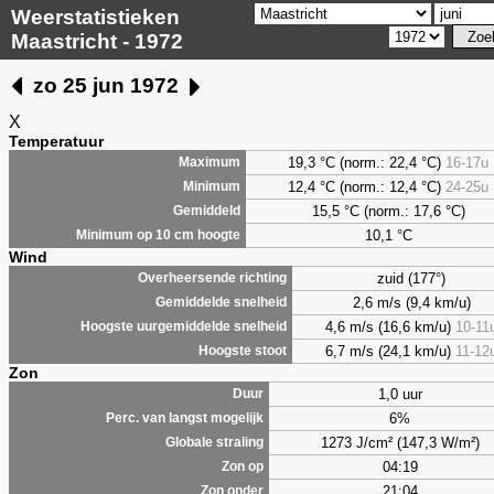
Weerstatistieken
Maastricht - 1972
zo 25 jun 1972
X
Temperatuur
19,3 °C (norm.: 22,4 °C)
16-17u
Maximum
12,4 °C (norm.: 12,4 °C)
24-25u
Minimum
15,5 °C (norm.: 17,6 °C)
Gemiddeld
10,1 °C
Minimum op 10 cm hoogte
Wind
zuid (177°)
Overheersende richting
2,6 m/s (9,4 km/u)
Gemiddelde snelheid
4,6 m/s (16,6 km/u)
10-11
Hoogste uurgemiddelde snelheid
6,7 m/s (24,1 km/u)
11-12
Hoogste stoot
Zon
1,0 uur
Duur
6%
Perc. van langst mogelijk
1273 J/cm² (147,3 W/m²)
Globale straling
04:19
Zon op
21:04
Zon onder