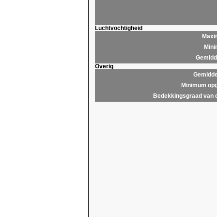
Luchtvochtigheid
Maxim
Mini
Gemidde
Overig
Gemidde
Minimum opg
Bedekkingsgraad van 