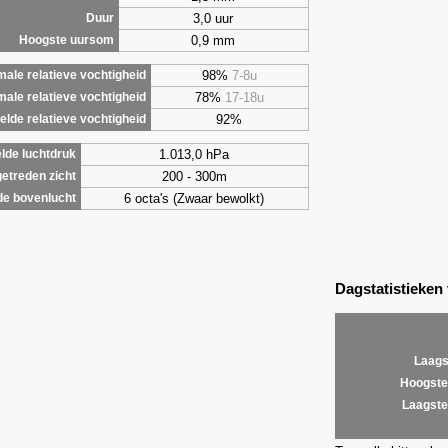
3,0 uur
Duur
0,9 mm
Hoogste uursom
98%
7-8u
ale relatieve vochtigheid
78%
17-18u
male relatieve vochtigheid
92%
lde relatieve vochtigheid
1.013,0 hPa
lde luchtdruk
200 - 300m
etreden zicht
6 octa's (Zwaar bewolkt)
de bovenlucht
Dagstatistieken
Laags
Hoogste
Laagste