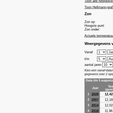
Toon alle hittegolve
Toon Hellmann-graf
Zon
Zon op:
Hoogste punt:
Zon onder:
Actuele temperatuu
Weergegevens v
Vanaf
t/m
aantal jaren
Kies een vanaf-dat
gegevens over 2 ope
Data t/m 5 augustu
Tem
Jaar
(gem
12,42
1
2026
12,18
2
2007
12,02
3
2014
11,96
4
2018