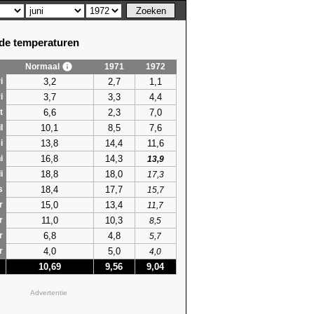
e temperaturen
Normaal
1971
1972
3,2
2,7
1,1
i
3,7
3,3
4,4
i
6,6
2,3
7,0
t
10,1
8,5
7,6
l
13,8
14,4
11,6
i
16,8
14,3
i
13,9
18,8
18,0
i
17,3
18,4
17,7
s
15,7
15,0
13,4
r
11,7
11,0
10,3
r
8,5
6,8
4,8
r
5,7
4,0
5,0
r
4,0
10,69
9,56
9,04
Advertentie