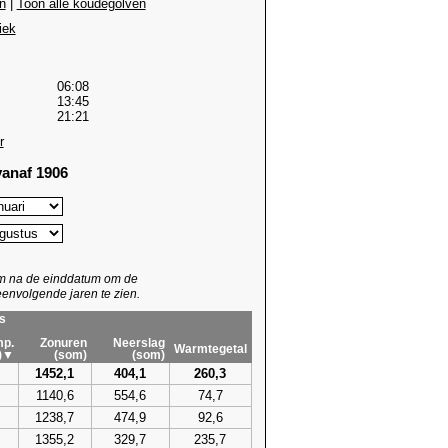
n
|
Toon alle koudegolven
iek
06:08
13:45
21:21
r
anaf 1906
um na de einddatum om de
envolgende jaren te zien.
s
p.
Zonuren
Neerslag
Warmtegetal
)▼
(som)
(som)
1452,1
404,1
260,3
1140,6
554,6
74,7
1238,7
474,9
92,6
1355,2
329,7
235,7