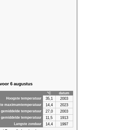
 voor 6 augustus
°C
datum
35,1
2003
Hoogste temperatuur
14,4
2023
te maximumtemperatuur
27,0
2003
 gemiddelde temperatuur
11,5
1913
 gemiddelde temperatuur
14,4
1997
Langste zonduur