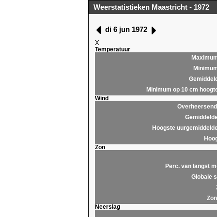
Weerstatistieken Maastricht - 1972
di 6 jun 1972
X
Temperatuur
Maximu
Minimu
Gemiddel
Minimum op 10 cm hoogt
Wind
Overheersende
Gemiddelde
Hoogste uurgemiddelde
Hoog
Zon
Perc. van langst m
Globale s
Zon
Neerslag