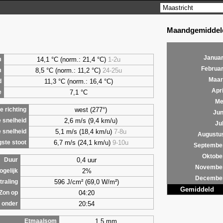
Maandgemiddeld
Januar
14,1 °C (norm.: 21,4 °C)
1-2u
m
Februar
8,5
°C (norm.: 11,2 °C)
24-25u
m
Maar
11,3 °C (norm.: 16,4 °C)
d
Apri
7,1
°C
e
Me
west (277°)
 richting
Jun
2,6 m/s (9,4 km/u)
 snelheid
Jul
5,1 m/s (18,4 km/u)
7-8u
 snelheid
Augustu
6,7 m/s (24,1 km/u)
9-10u
ste stoot
Septembe
Oktobe
0,4 uur
Duur
Novembe
2%
ogelijk
Decembe
596 J/cm² (69,0 W/m²)
traling
Gemiddeld
04:20
Zon op
20:54
 onder
1,5 mm
Etmaalsom