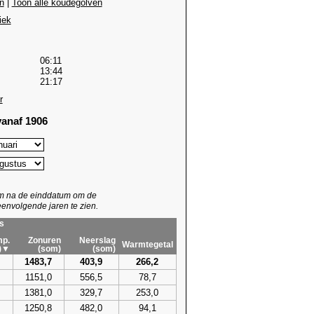
n
|
Toon alle koudegolven
iek
06:11
13:44
21:17
r
anaf 1906
um na de einddatum om de
envolgende jaren te zien.
s
p.
Zonuren
Neerslag
Warmtegetal
)▼
(som)
(som)
1483,7
403,9
266,2
1151,0
556,5
78,7
1381,0
329,7
253,0
1250,8
482,0
94,1