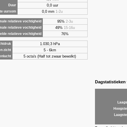
0,0 uur
Duur
0,0 mm
1-2u
te uursom
95%
2-3u
ale relatieve vochtigheid
49%
15-16u
male relatieve vochtigheid
76%
lde relatieve vochtigheid
1.030,3 hPa
chtdruk
5 - 6km
n zicht
5 octa's (Half tot zwaar bewolkt)
enlucht
Dagstatistieken
Laags
Hoogste
Laagste