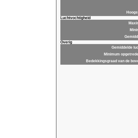
Hoogs
Luchtvochtigheid
Maxim
Mini
Gemidde
Overig
Gemiddelde lu
Minimum opgetrede
Bedekkingsgraad van de bov