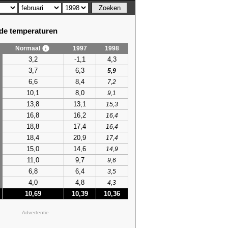
e temperaturen
Normaal
1997
1998
3,2
-1,1
4,3
3,7
6,3
5,9
6,6
8,4
7,2
10,1
8,0
9,1
13,8
13,1
15,3
16,8
16,2
16,4
18,8
17,4
16,4
18,4
20,9
17,4
15,0
14,6
14,9
11,0
9,7
9,6
6,8
6,4
3,5
4,0
4,8
4,3
10,69
10,39
10,36
Advertentie