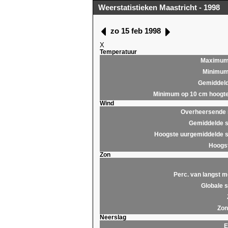
Weerstatistieken Maastricht - 1998
zo 15 feb 1998
X
Temperatuur
Maximu
Minimu
Gemiddel
Minimum op 10 cm hoogt
Wind
Overheersende r
Gemiddelde s
Hoogste uurgemiddelde s
Hoogst
Zon
Perc. van langst m
Globale s
Zon
Neerslag
E