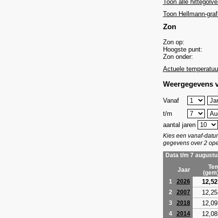
Toon alle hittegolve
Toon Hellmann-graf
Zon
Zon op:
Hoogste punt:
Zon onder:
Actuele temperatuu
Weergegevens v
Vanaf
t/m
aantal jaren
Kies een vanaf-dat
gegevens over 2 ope
Data t/m 7 augustu
Tem
Jaar
(gem
12,52
1
2026
12,25
2
2007
12,09
3
2018
12,08
4
2014