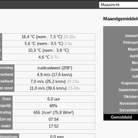
Maandgemiddeld
Januari
16,4 °C (norm.: 7,3 °C)
15-16u
m
Februari
5,6
°C (norm.: 0,5 °C)
2-3u
m
Maart
10,3 °C (norm.: 3,9 °C)
d
April
4,6
°C
6-7u
e
Mei
zuidzuidwest (209°)
ichting
Juni
4,9 m/s (17,6 km/u)
nelheid
Juli
7,0 m/s (25,2 km/u)
22-23u
nelheid
Augustus
11,0 m/s (39,6 km/u)
23-24u
e stoot
September
Oktober
6,0 uur
Duur
November
60%
ogelijk
December
655 J/cm² (75,8 W/m²)
traling
Gemiddeld
07:54
Zon op
17:52
 onder
0,0 mm
tmaalsom