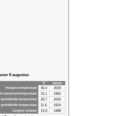
 voor 8 augustus
°C
datum
36,4
2020
Hoogste temperatuur
15,1
1962
te maximumtemperatuur
28,7
2020
 gemiddelde temperatuur
11,6
1924
 gemiddelde temperatuur
13,9
1998
Langste zonduur