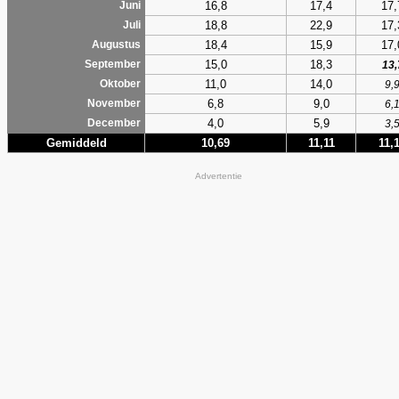
16,8
17,4
17,
Juni
18,8
22,9
17,
Juli
18,4
15,9
17,
Augustus
15,0
18,3
September
13,
11,0
14,0
Oktober
9,
6,8
9,0
November
6,
4,0
5,9
December
3,
Gemiddeld
10,69
11,11
11,
Advertentie