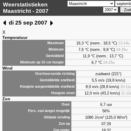
Weerstatistieken
Maastricht - 2007
di 25 sep 2007
X
Temperatuur
16,3 °C (norm.: 18,5 °C)
13-14u
Maximum
7,6
°C (norm.: 9,8 °C)
24-25u
Minimum
11,9 °C (norm.: 13,7 °C)
Gemiddeld
6,7
°C
24-25u
Minimum op 10 cm hoogte
Wind
zuidwest (221°)
Overheersende richting
5,5 m/s (19,8 km/u)
Gemiddelde snelheid
8,0 m/s (28,8 km/u)
10-11
Hoogste uurgemiddelde snelheid
12,0 m/s (43,2 km/u)
11-12
Hoogste stoot
Zon
6,7 uur
Duur
56%
Perc. van langst mogelijk
1080 J/cm² (125,0 W/m²)
Globale straling
07:29
Zon op
19:32
Zon onder