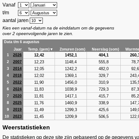
Vanaf
t/m
aantal jaren
Kies een vanaf-datum na de einddatum om de gegevens
over 2 opeenvolgende jaren te zien.
Data t/m 6 augustus
Jaar
Temp. (gem)▼
Zonuren (som)
Neerslag (som)
Warmte
12,42
1452,1
404,1
260,
1
2026
12,23
1148,4
555,8
78,7
2
2007
12,05
1242,2
482,0
92,6
3
2014
12,02
1369,1
329,7
243,
4
2018
11,90
1456,0
310,9
135,
5
2022
11,83
1038,9
729,3
87,3
6
2024
11,81
1417,1
415,7
85,2
7
2020
11,76
1460,9
338,9
147,
8
2025
11,49
1299,3
425,6
149,
9
2019
11,45
1209,9
506,5
122,
10
2023
Weerstatistieken
De statistieken op deze site zijn gebaseerd op de gegevens v