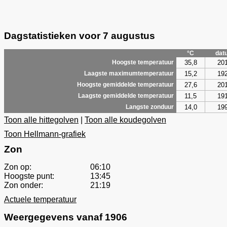
Dagstatistieken voor 7 augustus
°C
dat
35,8
20
Hoogste temperatuur
15,2
19
Laagste maximumtemperatuur
27,6
20
Hoogste gemiddelde temperatuur
11,5
19
Laagste gemiddelde temperatuur
14,0
19
Langste zonduur
Toon alle hittegolven
|
Toon alle koudegolven
Toon Hellmann-grafiek
Zon
Zon op:
06:10
Hoogste punt:
13:45
Zon onder:
21:19
Actuele temperatuur
Weergegevens vanaf 1906