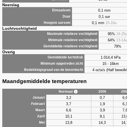
Neerslag
0,1 mm
Etmaalsom
0,1 uur
Duur
0,1 mm
15-16u
Hoogste uursom
Luchtvochtigheid
95%
24-25
Maximale relatieve vochtigheid
64%
13-14
Minimale relatieve vochtigheid
79%
Gemiddelde relatieve vochtigheid
Overig
1.014,4 hPa
Gemiddelde luchtdruk
15 - 16km
Minimum opgetreden zicht
4 octa's (Half bewolkt
Bedekkingsgraad van de bovenlucht
Maandgemiddelde temperaturen
Normaal
2006
200
3,2
0,7
6,
Januari
3,7
1,9
6,
Februari
6,6
3,9
7,
Maart
10,1
9,1
13,
April
13,8
14,3
14,
Mei