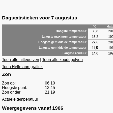
Dagstatistieken voor 7 augustus
°C
dat
35,8
20
Hoogste temperatuur
15,2
19
Laagste maximumtemperatuur
27,6
20
Hoogste gemiddelde temperatuur
11,5
19
Laagste gemiddelde temperatuur
14,0
19
Langste zonduur
Toon alle hittegolven
|
Toon alle koudegolven
Toon Hellmann-grafiek
Zon
Zon op:
06:10
Hoogste punt:
13:45
Zon onder:
21:19
Actuele temperatuur
Weergegevens vanaf 1906