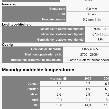
Neerslag
0,0 mm
Etmaalsom
0,0 uur
Duur
0,0 mm
1-2u
Hoogste uursom
Luchtvochtigheid
99%
2-3u
Maximale relatieve vochtigheid
67%
14-15
Minimale relatieve vochtigheid
88%
Gemiddelde relatieve vochtigheid
Overig
1.022,6 hPa
Gemiddelde luchtdruk
2700 - 2800m
Minimum opgetreden zicht
5 octa's (Half tot zwaar bewol
Bedekkingsgraad van de bovenlucht
Maandgemiddelde temperaturen
Normaal
2006
200
3,2
0,7
6,
Januari
3,7
1,9
6,
Februari
6,6
3,9
7,
Maart
10,1
9,1
13,
April
13,8
14,3
14,
Mei