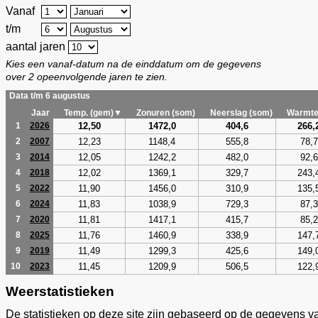
Vanaf
t/m
aantal jaren
Kies een vanaf-datum na de einddatum om de gegevens
over 2 opeenvolgende jaren te zien.
Data t/m 6 augustus
Jaar
Temp. (gem)▼
Zonuren (som)
Neerslag (som)
Warmte
12,50
1472,0
404,6
266,
1
2026
12,23
1148,4
555,8
78,7
2
2007
12,05
1242,2
482,0
92,6
3
2014
12,02
1369,1
329,7
243,
4
2018
11,90
1456,0
310,9
135,
5
2022
11,83
1038,9
729,3
87,3
6
2024
11,81
1417,1
415,7
85,2
7
2020
11,76
1460,9
338,9
147,
8
2025
11,49
1299,3
425,6
149,
9
2019
11,45
1209,9
506,5
122,
10
2023
Weerstatistieken
De statistieken op deze site zijn gebaseerd op de gegevens v