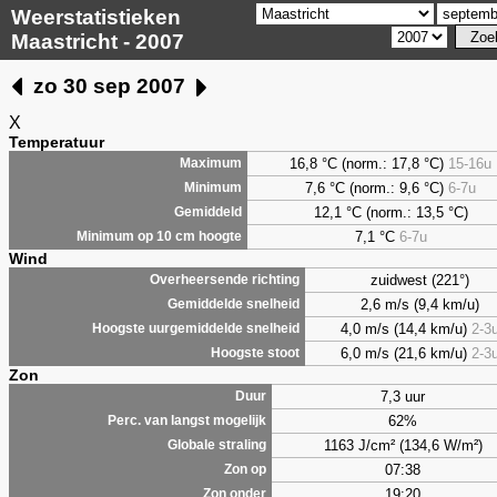
Weerstatistieken
Maastricht - 2007
zo 30 sep 2007
X
Temperatuur
16,8 °C (norm.: 17,8 °C)
15-16u
Maximum
7,6
°C (norm.: 9,6 °C)
6-7u
Minimum
12,1 °C (norm.: 13,5 °C)
Gemiddeld
7,1
°C
6-7u
Minimum op 10 cm hoogte
Wind
zuidwest (221°)
Overheersende richting
2,6 m/s (9,4 km/u)
Gemiddelde snelheid
4,0 m/s (14,4 km/u)
2-3
Hoogste uurgemiddelde snelheid
6,0 m/s (21,6 km/u)
2-3
Hoogste stoot
Zon
7,3 uur
Duur
62%
Perc. van langst mogelijk
1163 J/cm² (134,6 W/m²)
Globale straling
07:38
Zon op
19:20
Zon onder