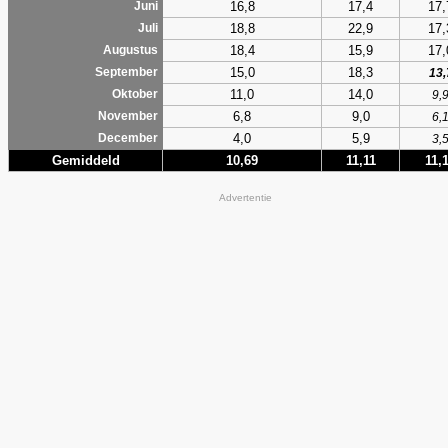
16,8
17,4
17,
Juni
18,8
22,9
17,
Juli
18,4
15,9
17,
Augustus
15,0
18,3
September
13,
11,0
14,0
Oktober
9,
6,8
9,0
November
6,
4,0
5,9
December
3,
Gemiddeld
10,69
11,11
11,
Advertentie