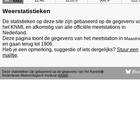
11,46
1216,0
506,4
122,
10
2023
Weerstatistieken
De statistieken op deze site zijn gebaseerd op de gegevens v
het KNMI, en afkomstig van alle officiële meetstations in
Nederland.
Deze pagina toont de gegevens van het meetstation in
Maastri
en gaan terug tot 1906.
Heb je een opmerking, suggestie of iets dergelijks?
Stuur een
mailtje
.
Blu
Deze statistieken zijn gebaseerd op de gegevens van het Koninklijk
Nederlands Meteorologisch Instituut (
KNMI
).