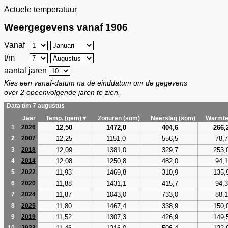
Actuele temperatuur
Weergegevens vanaf 1906
Vanaf
t/m
aantal jaren
Kies een vanaf-datum na de einddatum om de gegevens
over 2 opeenvolgende jaren te zien.
Data t/m 7 augustus
Jaar
Temp. (gem)▼
Zonuren (som)
Neerslag (som)
Warmte
12,50
1472,0
404,6
266,
1
2026
12,25
1151,0
556,5
78,7
2
2007
12,09
1381,0
329,7
253,
3
2018
12,08
1250,8
482,0
94,1
4
2014
11,93
1469,8
310,9
135,
5
2022
11,88
1431,1
415,7
94,3
6
2020
11,87
1043,0
733,0
88,1
7
2024
11,80
1467,4
338,9
150,
8
2025
11,52
1307,3
426,9
149,
9
2019