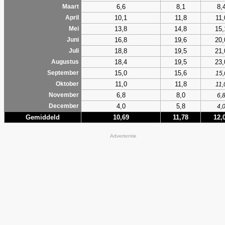
6,6
8,1
8,
Maart
10,1
11,8
11,
April
13,8
14,8
15,
Mei
16,8
19,6
20,
Juni
18,8
19,5
21,
Juli
18,4
19,5
23,
Augustus
15,0
15,6
September
15,
11,0
11,8
Oktober
11,
6,8
8,0
November
6,
4,0
5,8
December
4,
Gemiddeld
10,69
11,78
12,
Advertentie