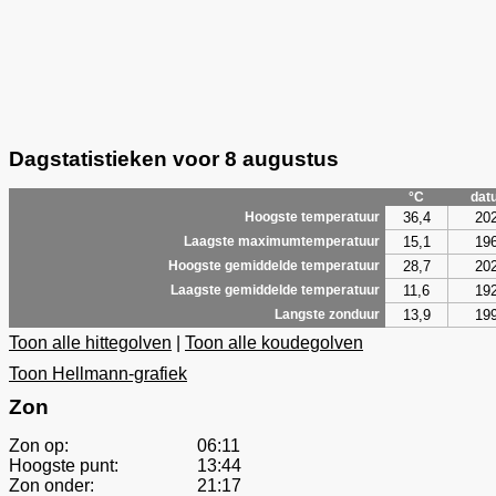
Dagstatistieken voor 8 augustus
°C
dat
36,4
20
Hoogste temperatuur
15,1
19
Laagste maximumtemperatuur
28,7
20
Hoogste gemiddelde temperatuur
11,6
19
Laagste gemiddelde temperatuur
13,9
19
Langste zonduur
Toon alle hittegolven
|
Toon alle koudegolven
Toon Hellmann-grafiek
Zon
Zon op:
06:11
Hoogste punt:
13:44
Zon onder:
21:17