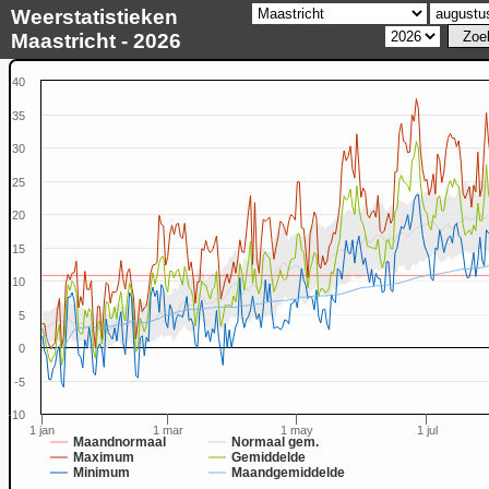
Weerstatistieken
Maastricht - 2026
40
35
30
25
20
15
10
5
0
-5
-10
1 jan
1 mar
1 may
1 jul
Maandnormaal
Normaal gem.
Maximum
Gemiddelde
Minimum
Maandgemiddelde