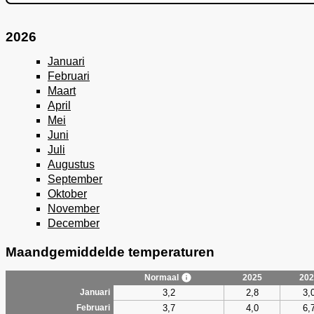
2026
Januari
Februari
Maart
April
Mei
Juni
Juli
Augustus
September
Oktober
November
December
Maandgemiddelde temperaturen
Normaal
2025
202
3,2
2,8
3,
Januari
3,7
4,0
6,
Februari