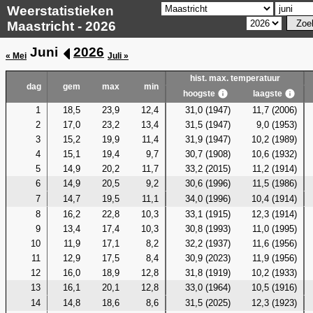
Weerstatistieken
Maastricht - 2026
Juni
2026
« Mei
Juli »
hist. max. temperatuur
dag
gem
max
min
hoogste
laagste
1
18,5
23,9
12,4
31,0 (1947)
11,7 (2006)
2
17,0
23,2
13,4
31,5 (1947)
9,0 (1953)
3
15,2
19,9
11,4
31,9 (1947)
10,2 (1989)
4
15,1
19,4
9,7
30,7 (1908)
10,6 (1932)
5
14,9
20,2
11,7
33,2 (2015)
11,2 (1914)
6
14,9
20,5
9,2
30,6 (1996)
11,5 (1986)
7
14,7
19,5
11,1
34,0 (1996)
10,4 (1914)
8
16,2
22,8
10,3
33,1 (1915)
12,3 (1914)
9
13,4
17,4
10,3
30,8 (1993)
11,0 (1995)
10
11,9
17,1
8,2
32,2 (1937)
11,6 (1956)
11
12,9
17,5
8,4
30,9 (2023)
11,9 (1956)
12
16,0
18,9
12,8
31,8 (1919)
10,2 (1933)
13
16,1
20,1
12,8
33,0 (1964)
10,5 (1916)
14
14,8
18,6
8,6
31,5 (2025)
12,3 (1923)