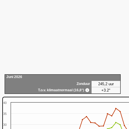
Juni 2026
245,2 uur
Zonduur
+3.2°
T.o.v. klimaatnormaal (16,8°)
40
35
30