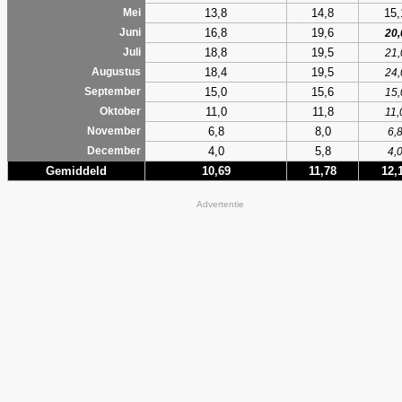
13,8
14,8
15,
Mei
16,8
19,6
Juni
20,
18,8
19,5
Juli
21,
18,4
19,5
Augustus
24,
15,0
15,6
September
15,
11,0
11,8
Oktober
11,
6,8
8,0
November
6,
4,0
5,8
December
4,
Gemiddeld
10,69
11,78
12,
Advertentie