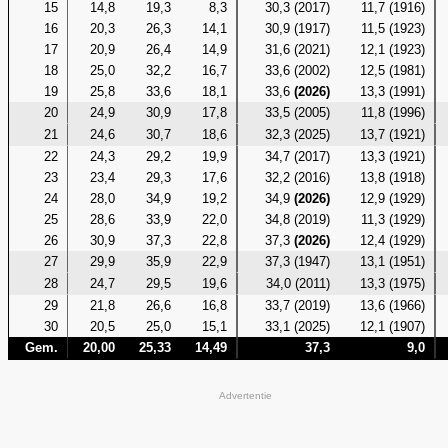
15
14,8
19,3
8,3
30,3 (2017)
11,7 (1916)
16
20,3
26,3
14,1
30,9 (1917)
11,5 (1923)
17
20,9
26,4
14,9
31,6 (2021)
12,1 (1923)
18
25,0
32,2
16,7
33,6 (2002)
12,5 (1981)
19
25,8
33,6
18,1
33,6
(2026)
13,3 (1991)
20
24,9
30,9
17,8
33,5 (2005)
11,8 (1996)
21
24,6
30,7
18,6
32,3 (2025)
13,7 (1921)
22
24,3
29,2
19,9
34,7 (2017)
13,3 (1921)
23
23,4
29,3
17,6
32,2 (2016)
13,8 (1918)
24
28,0
34,9
19,2
34,9
(2026)
12,9 (1929)
25
28,6
33,9
22,0
34,8 (2019)
11,3 (1929)
26
30,9
37,3
22,8
37,3
(2026)
12,4 (1929)
27
29,9
35,9
22,9
37,3 (1947)
13,1 (1951)
28
24,7
29,5
19,6
34,0 (2011)
13,3 (1975)
29
21,8
26,6
16,8
33,7 (2019)
13,6 (1966)
30
20,5
25,0
15,1
33,1 (2025)
12,1 (1907)
Gem.
20,00
25,33
14,49
37,3
9,0
Advertentie