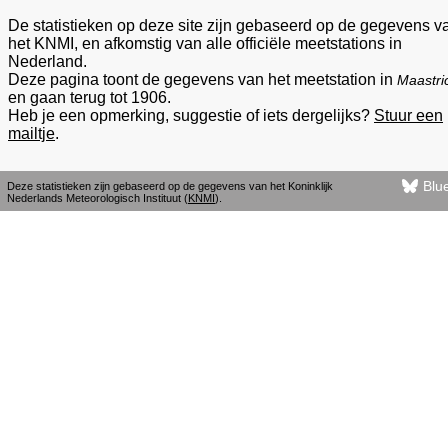
De statistieken op deze site zijn gebaseerd op de gegevens v
het KNMI, en afkomstig van alle officiële meetstations in
Nederland.
Deze pagina toont de gegevens van het meetstation in
Maastri
en gaan terug tot 1906.
Heb je een opmerking, suggestie of iets dergelijks?
Stuur een
mailtje
.
Blu
Deze statistieken zijn gebaseerd op de gegevens van het Koninklijk
Nederlands Meteorologisch Instituut (
KNMI
).