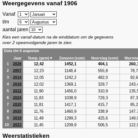
Weergegevens vanaf 1906
Vanaf
t/m
aantal jaren
Kies een vanaf-datum na de einddatum om de gegevens
over 2 opeenvolgende jaren te zien.
Data t/m 6 augustus
Jaar
Temp. (gem)▼
Zonuren (som)
Neerslag (som)
Warmte
12,42
1452,1
404,1
260,
1
2026
12,23
1148,4
555,8
78,7
2
2007
12,05
1242,2
482,0
92,6
3
2014
12,02
1369,1
329,7
243,
4
2018
11,90
1456,0
310,9
135,
5
2022
11,83
1038,9
729,3
87,3
6
2024
11,81
1417,1
415,7
85,2
7
2020
11,76
1460,9
338,9
147,
8
2025
11,49
1299,3
425,6
149,
9
2019
11,45
1209,9
506,5
122,
10
2023
Weerstatistieken