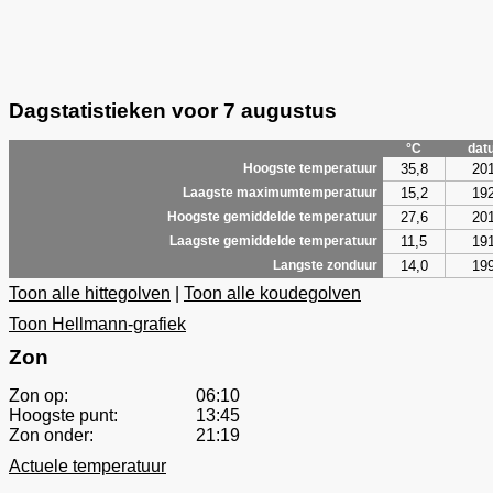
Dagstatistieken voor 7 augustus
°C
dat
35,8
20
Hoogste temperatuur
15,2
19
Laagste maximumtemperatuur
27,6
20
Hoogste gemiddelde temperatuur
11,5
19
Laagste gemiddelde temperatuur
14,0
19
Langste zonduur
Toon alle hittegolven
|
Toon alle koudegolven
Toon Hellmann-grafiek
Zon
Zon op:
06:10
Hoogste punt:
13:45
Zon onder:
21:19
Actuele temperatuur