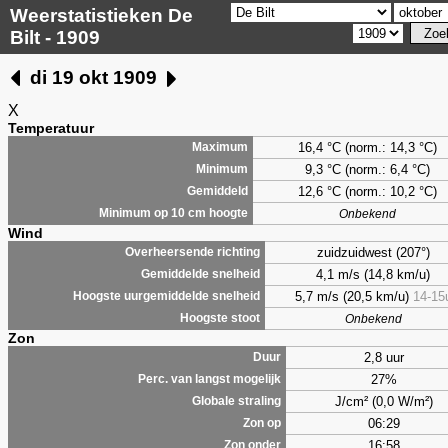
Weerstatistieken De
Bilt - 1909
di 19 okt 1909
X
Temperatuur
16,4 °C (norm.: 14,3 °C)
Maximum
9,3
°C (norm.: 6,4 °C)
Minimum
12,6 °C (norm.: 10,2 °C)
Gemiddeld
Minimum op 10 cm hoogte
Onbekend
Wind
zuidzuidwest (207°)
Overheersende richting
4,1 m/s (14,8 km/u)
Gemiddelde snelheid
5,7 m/s (20,5 km/u)
14-15
Hoogste uurgemiddelde snelheid
Hoogste stoot
Onbekend
Zon
2,8 uur
Duur
27%
Perc. van langst mogelijk
J/cm² (0,0 W/m²)
Globale straling
06:29
Zon op
16:58
Zon onder