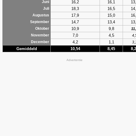
16,2
16,1
13
Juni
18,3
16,5
14
Juli
17,9
15,0
16
Augustus
14,7
13,4
13
September
10,9
9,8
Oktober
11
7,0
4,5
November
4,
4,2
1,1
December
3,
Gemiddeld
10,54
8,45
8,
Advertentie