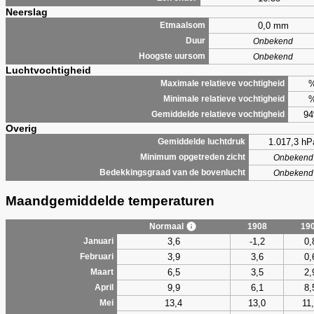
Neerslag
0,0 mm
Etmaalsom
Duur
Onbekend
Hoogste uursom
Onbekend
Luchtvochtigheid
Maximale relatieve vochtigheid
Minimale relatieve vochtigheid
9
Gemiddelde relatieve vochtigheid
Overig
1.017,3 hP
Gemiddelde luchtdruk
Minimum opgetreden zicht
Onbekend
Bedekkingsgraad van de bovenlucht
Onbekend
Maandgemiddelde temperaturen
Normaal
1908
19
3,6
-1,2
0,
Januari
3,9
3,6
0,
Februari
6,5
3,5
2,
Maart
9,9
6,1
8,
April
13,4
13,0
11
Mei