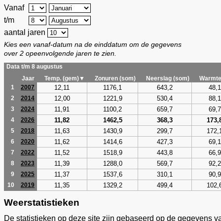
Vanaf
t/m
aantal jaren
Kies een vanaf-datum na de einddatum om de gegevens
over 2 opeenvolgende jaren te zien.
Data t/m 8 augustus
Jaar
Temp. (gem)▼
Zonuren (som)
Neerslag (som)
Warmte
12,11
1176,1
643,2
48,1
1
2007
12,00
1221,9
530,4
88,1
2
2014
11,91
1100,2
659,7
69,7
3
2024
11,82
1462,5
368,3
173,
4
2026
11,63
1430,9
299,7
172,
5
2018
11,62
1414,6
427,3
69,1
6
2020
11,52
1518,9
443,8
66,9
7
2022
11,39
1288,0
569,7
92,2
8
2023
11,37
1537,6
310,1
90,9
9
2025
11,35
1329,2
499,4
102,
10
2019
Weerstatistieken
De statistieken op deze site zijn gebaseerd op de gegevens v