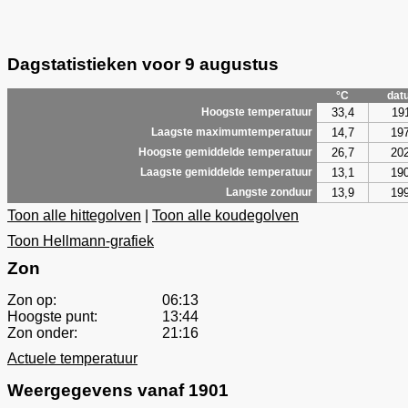
Dagstatistieken voor 9 augustus
°C
dat
33,4
19
Hoogste temperatuur
14,7
19
Laagste maximumtemperatuur
26,7
20
Hoogste gemiddelde temperatuur
13,1
19
Laagste gemiddelde temperatuur
13,9
19
Langste zonduur
Toon alle hittegolven
|
Toon alle koudegolven
Toon Hellmann-grafiek
Zon
Zon op:
06:13
Hoogste punt:
13:44
Zon onder:
21:16
Actuele temperatuur
Weergegevens vanaf 1901