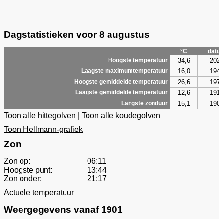
Dagstatistieken voor 8 augustus
°C
dat
34,6
20
Hoogste temperatuur
16,0
19
Laagste maximumtemperatuur
26,6
19
Hoogste gemiddelde temperatuur
12,6
19
Laagste gemiddelde temperatuur
15,1
19
Langste zonduur
Toon alle hittegolven
|
Toon alle koudegolven
Toon Hellmann-grafiek
Zon
Zon op:
06:11
Hoogste punt:
13:44
Zon onder:
21:17
Actuele temperatuur
Weergegevens vanaf 1901