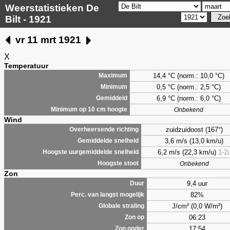
Weerstatistieken De
Bilt - 1921
vr 11 mrt 1921
X
Temperatuur
14,4 °C (norm.: 10,0 °C)
Maximum
0,5
°C (norm.: 2,5 °C)
Minimum
6,9
°C (norm.: 6,0 °C)
Gemiddeld
Minimum op 10 cm hoogte
Onbekend
Wind
zuidzuidoost (167°)
Overheersende richting
3,6 m/s (13,0 km/u)
Gemiddelde snelheid
6,2 m/s (22,3 km/u)
1-2
Hoogste uurgemiddelde snelheid
Hoogste stoot
Onbekend
Zon
9,4 uur
Duur
82%
Perc. van langst mogelijk
J/cm² (0,0 W/m²)
Globale straling
06:23
Zon op
17:54
Zon onder