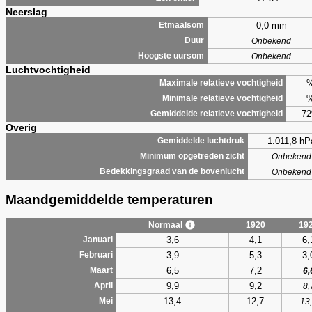
Neerslag
0,0 mm
Etmaalsom
Duur
Onbekend
Hoogste uursom
Onbekend
Luchtvochtigheid
Maximale relatieve vochtigheid
Minimale relatieve vochtigheid
7
Gemiddelde relatieve vochtigheid
Overig
1.011,8 hP
Gemiddelde luchtdruk
Minimum opgetreden zicht
Onbekend
Bedekkingsgraad van de bovenlucht
Onbekend
Maandgemiddelde temperaturen
Normaal
1920
19
3,6
4,1
6,
Januari
3,9
5,3
3,
Februari
6,5
7,2
Maart
6,
9,9
9,2
April
8,
13,4
12,7
Mei
13