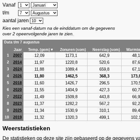
Vanaf
t/m
aantal jaren
Kies een vanaf-datum na de einddatum om de gegevens
over 2 opeenvolgende jaren te zien.
Data t/m 7 augustus
Jaar
Temp. (gem)▼
Zonuren (som)
Neerslag (som)
Warmte
12,09
1173,1
642,9
48,1
1
2007
11,97
1220,8
520,6
87,6
2
2014
11,88
1089,4
659,8
67,1
3
2024
11,80
1462,5
368,3
173,
4
2026
11,60
1426,7
296,5
170,
5
2018
11,55
1404,9
427,3
60,7
6
2020
11,49
1509,8
443,8
66,9
7
2022
11,37
1282,2
567,2
92,2
8
2023
11,34
1530,9
310,1
89,4
9
2025
11,32
1320,3
499,1
102,
10
2019
Weerstatistieken
De statistieken op deze site zijn gebaseerd op de gegevens v