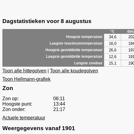
Dagstatistieken voor 8 augustus
°C
dat
34,6
20
Hoogste temperatuur
16,0
19
Laagste maximumtemperatuur
26,6
19
Hoogste gemiddelde temperatuur
12,6
19
Laagste gemiddelde temperatuur
15,1
19
Langste zonduur
Toon alle hittegolven
|
Toon alle koudegolven
Toon Hellmann-grafiek
Zon
Zon op:
06:11
Hoogste punt:
13:44
Zon onder:
21:17
Actuele temperatuur
Weergegevens vanaf 1901