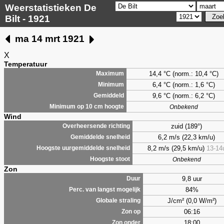
Weerstatistieken De
Bilt - 1921
ma 14 mrt 1921
X
Temperatuur
14,4 °C (norm.: 10,4 °C)
Maximum
6,4
°C (norm.: 1,6 °C)
Minimum
9,6
°C (norm.: 6,2 °C)
Gemiddeld
Minimum op 10 cm hoogte
Onbekend
Wind
zuid (189°)
Overheersende richting
6,2 m/s (22,3 km/u)
Gemiddelde snelheid
8,2 m/s (29,5 km/u)
13-14
Hoogste uurgemiddelde snelheid
Hoogste stoot
Onbekend
Zon
9,8 uur
Duur
84%
Perc. van langst mogelijk
J/cm² (0,0 W/m²)
Globale straling
06:16
Zon op
18:00
Zon onder