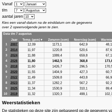
Vanaf
t/m
aantal jaren
Kies een vanaf-datum na de einddatum om de gegevens
over 2 opeenvolgende jaren te zien.
Data t/m 7 augustus
Jaar
Temp. (gem)▼
Zonuren (som)
Neerslag (som)
Warmte
12,09
1173,1
642,9
48,1
1
2007
11,97
1220,8
520,6
87,6
2
2014
11,88
1089,4
659,8
67,1
3
2024
11,80
1462,5
368,8
173,
4
2026
11,60
1426,7
296,5
170,
5
2018
11,55
1404,9
427,3
60,7
6
2020
11,49
1509,8
443,8
66,9
7
2022
11,37
1282,2
567,2
92,2
8
2023
11,34
1530,9
310,1
89,4
9
2025
11,32
1320,3
499,1
102,
10
2019
Weerstatistieken
De statistieken op deze site zijn gebaseerd op de gegevens v