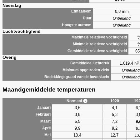
Neerslag
0,8 mm
Etmaalsom
Duur
Onbekend
Hoogste uursom
Onbekend
Luchtvochtigheid
Maximale relatieve vochtigheid
Minimale relatieve vochtigheid
6
Gemiddelde relatieve vochtigheid
Overig
1.019,4 hP
Gemiddelde luchtdruk
Minimum opgetreden zicht
Onbekend
Bedekkingsgraad van de bovenlucht
Onbekend
Maandgemiddelde temperaturen
Normaal
1920
19
3,6
4,1
6,
Januari
3,9
5,3
3,
Februari
6,5
7,2
Maart
6,
9,9
9,2
April
8,
13,4
12,7
Mei
13