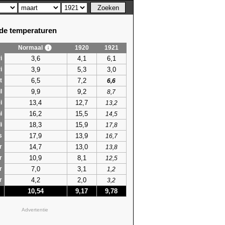
e temperaturen
Normaal
1920
1921
3,6
4,1
6,1
i
3,9
5,3
3,0
i
6,5
7,2
t
6,6
9,9
9,2
l
8,7
13,4
12,7
i
13,2
16,2
15,5
i
14,5
18,3
15,9
i
17,8
17,9
13,9
s
16,7
14,7
13,0
r
13,8
10,9
8,1
r
12,5
7,0
3,1
r
1,2
4,2
2,0
r
3,2
10,54
9,17
9,78
Advertentie