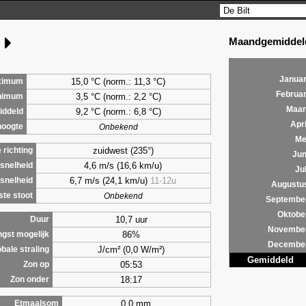
Maandgemiddeld
g
Januar
15,0 °C (norm.: 11,3 °C)
ximum
Februar
3,5
°C (norm.: 2,2 °C)
nimum
Maar
9,2
°C (norm.: 6,8 °C)
ddeld
Apri
hoogte
Onbekend
Me
zuidwest (235°)
richting
Jun
4,6 m/s (16,6 km/u)
snelheid
Jul
6,7 m/s (24,1 km/u)
11-12u
snelheid
Augustu
te stoot
Onbekend
Septembe
Oktobe
10,7 uur
Duur
Novembe
86%
ngst mogelijk
Decembe
J/cm² (0,0 W/m²)
bale straling
Gemiddeld
05:53
Zon op
18:17
Zon onder
0,0 mm
Etmaalsom