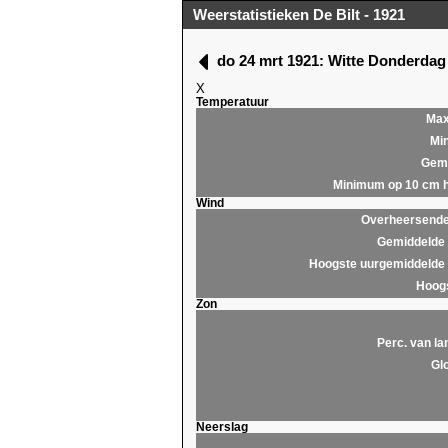
Weerstatistieken De Bilt - 1921
do 24 mrt 1921: Witte Donderda
X
Temperatuur
Ma
Mi
Gemi
Minimum op 10 cm 
Wind
Overheersende 
Gemiddelde 
Hoogste uurgemiddelde 
Hoogs
Zon
Perc. van la
Glo
Neerslag