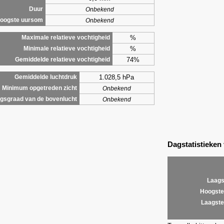
Duur
Onbekend
oogste uursom
Onbekend
%
Maximale relatieve vochtigheid
%
Minimale relatieve vochtigheid
74%
Gemiddelde relatieve vochtigheid
1.028,5 hPa
Gemiddelde luchtdruk
Minimum opgetreden zicht
Onbekend
gsgraad van de bovenlucht
Onbekend
Dagstatistieken
Laags
Hoogste
Laagste