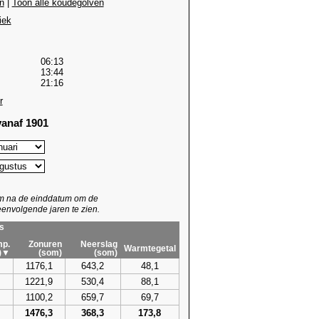
n
|
Toon alle koudegolven
iek
06:13
13:44
21:16
r
anaf 1901
um na de einddatum om de
envolgende jaren te zien.
s
p.
Zonuren
Neerslag
Warmtegetal
)▼
(som)
(som)
1176,1
643,2
48,1
1221,9
530,4
88,1
1100,2
659,7
69,7
1476,3
368,3
173,8