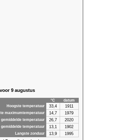
 voor 9 augustus
°C
datum
33,4
1911
Hoogste temperatuur
14,7
1979
te maximumtemperatuur
26,7
2020
 gemiddelde temperatuur
13,1
1902
 gemiddelde temperatuur
13,9
1995
Langste zonduur