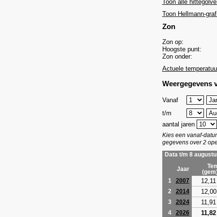
Toon alle hittegolve
Toon Hellmann-graf
Zon
Zon op:
Hoogste punt:
Zon onder:
Actuele temperatuu
Weergegevens v
Vanaf
t/m
aantal jaren
Kies een vanaf-dat
gegevens over 2 ope
Data t/m 8 augustu
Tem
Jaar
(gem
12,11
1
2007
12,00
2
2014
11,91
3
2024
11,82
4
2026