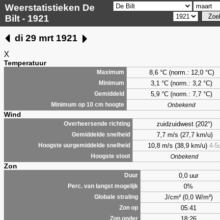
Weerstatistieken De
Bilt - 1921
di 29 mrt 1921
X
Temperatuur
8,6 °C (norm.: 12,0 °C)
Maximum
3,1 °C (norm.: 3,2 °C)
Minimum
5,9 °C (norm.: 7,7 °C)
Gemiddeld
Minimum op 10 cm hoogte
Onbekend
Wind
zuidzuidwest (202°)
Overheersende richting
7,7 m/s (27,7 km/u)
Gemiddelde snelheid
10,8 m/s (38,9 km/u)
4-5
Hoogste uurgemiddelde snelheid
Hoogste stoot
Onbekend
Zon
0,0 uur
Duur
0%
Perc. van langst mogelijk
J/cm² (0,0 W/m²)
Globale straling
05:41
Zon op
18:26
Zon onder