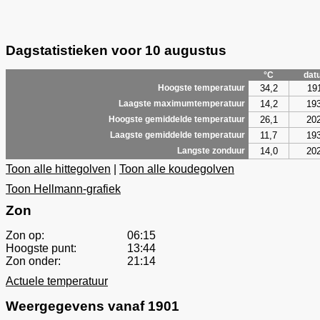
Dagstatistieken voor 10 augustus
°C
dat
34,2
19
Hoogste temperatuur
14,2
19
Laagste maximumtemperatuur
26,1
20
Hoogste gemiddelde temperatuur
11,7
19
Laagste gemiddelde temperatuur
14,0
20
Langste zonduur
Toon alle hittegolven
|
Toon alle koudegolven
Toon Hellmann-grafiek
Zon
Zon op:
06:15
Hoogste punt:
13:44
Zon onder:
21:14
Actuele temperatuur
Weergegevens vanaf 1901