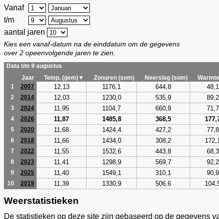
Vanaf
t/m
aantal jaren
Kies een vanaf-datum na de einddatum om de gegevens
over 2 opeenvolgende jaren te zien.
Data t/m 9 augustus
Jaar
Temp. (gem)▼
Zonuren (som)
Neerslag (som)
Warmte
12,13
1176,1
644,8
48,1
1
2007
12,03
1230,0
535,9
89,2
2
2014
11,95
1104,7
660,9
71,7
3
2024
11,87
1485,8
368,5
177,
4
2026
11,68
1424,4
427,2
77,8
5
2020
11,66
1434,0
308,2
172,
6
2018
11,55
1532,6
443,8
68,3
7
2022
11,41
1298,9
569,7
92,2
8
2023
11,40
1549,1
310,1
90,9
9
2025
11,39
1330,9
506,6
104,
10
2019
Weerstatistieken
De statistieken op deze site zijn gebaseerd op de gegevens v