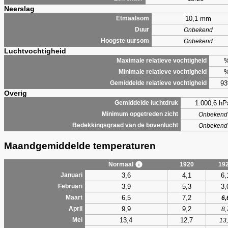
Neerslag
10,1 mm
Etmaalsom
Duur
Onbekend
Hoogste uursom
Onbekend
Luchtvochtigheid
Maximale relatieve vochtigheid
Minimale relatieve vochtigheid
9
Gemiddelde relatieve vochtigheid
Overig
1.000,6 hP
Gemiddelde luchtdruk
Minimum opgetreden zicht
Onbekend
Bedekkingsgraad van de bovenlucht
Onbekend
Maandgemiddelde temperaturen
Normaal
1920
19
3,6
4,1
6,
Januari
3,9
5,3
3,
Februari
6,5
7,2
Maart
6,
9,9
9,2
April
8,
13,4
12,7
Mei
13