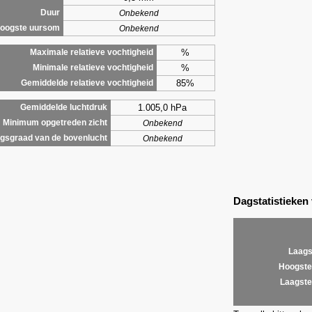
Duur
Onbekend
oogste uursom
Onbekend
%
Maximale relatieve vochtigheid
%
Minimale relatieve vochtigheid
85%
Gemiddelde relatieve vochtigheid
1.005,0 hPa
Gemiddelde luchtdruk
Minimum opgetreden zicht
Onbekend
gsgraad van de bovenlucht
Onbekend
Dagstatistieken
Laags
Hoogste
Laagste