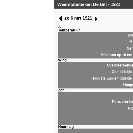
Weerstatistieken De Bilt - 1921
zo 6 mrt 1921
X
Temperatuur
Ma
M
Gem
Minimum op 10 cm
Wind
Overheersende 
Gemiddelde 
Hoogste uurgemiddelde 
Hoogs
Zon
Perc. van la
Glo
Neerslag