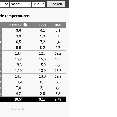
e temperaturen
Normaal
1920
1921
3,6
4,1
6,1
i
3,9
5,3
3,0
i
6,5
7,2
t
6,6
9,9
9,2
l
8,7
13,4
12,7
i
13,2
16,2
15,5
i
14,5
18,3
15,9
i
17,8
17,9
13,9
s
16,7
14,7
13,0
r
13,8
10,9
8,1
r
12,5
7,0
3,1
r
1,2
4,2
2,0
r
3,2
10,54
9,17
9,78
Advertentie