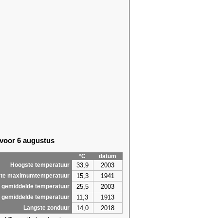
 voor 6 augustus
°C
datum
33,9
2003
Hoogste temperatuur
15,3
1941
te maximumtemperatuur
25,5
2003
 gemiddelde temperatuur
11,3
1913
 gemiddelde temperatuur
14,0
2018
Langste zonduur