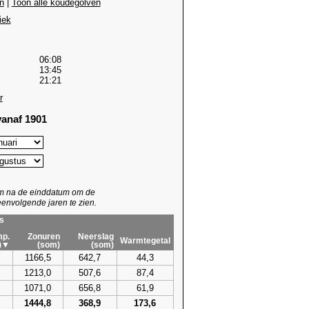
n
|
Toon alle koudegolven
iek
06:08
13:45
21:21
r
anaf 1901
um na de einddatum om de
envolgende jaren te zien.
s
p.
Zonuren
Neerslag
Warmtegetal
)▼
(som)
(som)
1166,5
642,7
44,3
1213,0
507,6
87,4
1071,0
656,8
61,9
1444,8
368,9
173,6