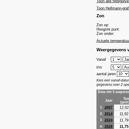
Toon alle hittegolve
Toon Hellmann-graf
Zon
Zon op:
Hoogste punt:
Zon onder:
Actuele temperatuu
Weergegevens v
Vanaf
t/m
aantal jaren
Kies een vanaf-dat
gegevens over 2 ope
Data t/m 5 augustu
Tem
Jaar
(gem
12,02
1
2007
11,92
2
2014
11,79
3
2024
11,75
4
2026