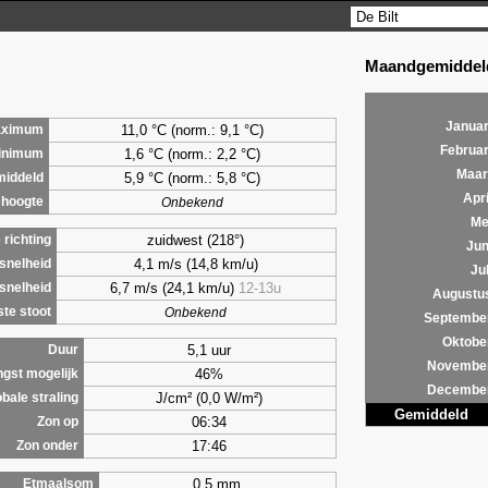
Maandgemiddeld
Januar
11,0 °C (norm.: 9,1 °C)
ximum
Februar
1,6
°C (norm.: 2,2 °C)
inimum
Maar
5,9
°C (norm.: 5,8 °C)
iddeld
Apri
 hoogte
Onbekend
Me
zuidwest (218°)
richting
Jun
4,1 m/s (14,8 km/u)
snelheid
Jul
6,7 m/s (24,1 km/u)
12-13u
snelheid
Augustu
te stoot
Onbekend
Septembe
Oktobe
5,1 uur
Duur
Novembe
46%
ngst mogelijk
Decembe
J/cm² (0,0 W/m²)
bale straling
Gemiddeld
06:34
Zon op
17:46
Zon onder
0,5 mm
Etmaalsom