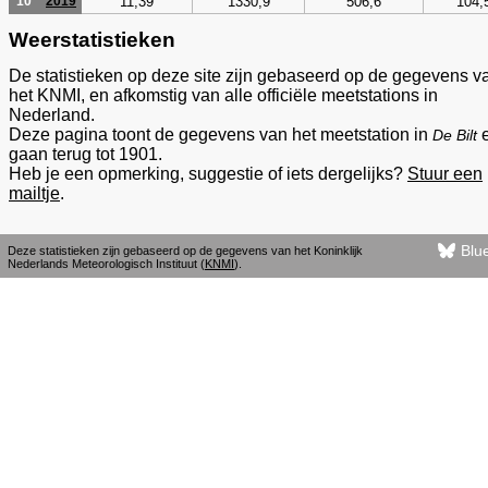
11,39
1330,9
506,6
104,
10
2019
Weerstatistieken
De statistieken op deze site zijn gebaseerd op de gegevens v
het KNMI, en afkomstig van alle officiële meetstations in
Nederland.
Deze pagina toont de gegevens van het meetstation in
De Bilt
gaan terug tot 1901.
Heb je een opmerking, suggestie of iets dergelijks?
Stuur een
mailtje
.
Blu
Deze statistieken zijn gebaseerd op de gegevens van het Koninklijk
Nederlands Meteorologisch Instituut (
KNMI
).