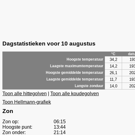
Dagstatistieken voor 10 augustus
°C
dat
34,2
19
Hoogste temperatuur
14,2
19
Laagste maximumtemperatuur
26,1
20
Hoogste gemiddelde temperatuur
11,7
19
Laagste gemiddelde temperatuur
14,0
20
Langste zonduur
Toon alle hittegolven
|
Toon alle koudegolven
Toon Hellmann-grafiek
Zon
Zon op:
06:15
Hoogste punt:
13:44
Zon onder:
21:14