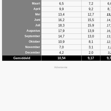
6,5
7,2
6,
Maart
9,9
9,2
8,
April
13,4
12,7
Mei
13
16,2
15,5
Juni
14
18,3
15,9
Juli
17
17,9
13,9
Augustus
16
14,7
13,0
September
13
10,9
8,1
Oktober
12
7,0
3,1
November
1,
4,2
2,0
December
3,
Gemiddeld
10,54
9,17
9,
Advertentie