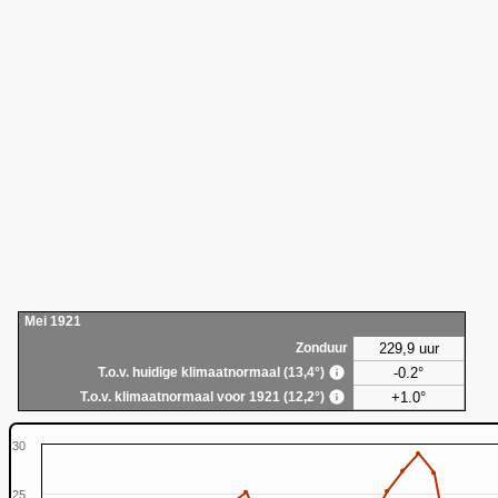
Mei 1921
229,9 uur
Zonduur
-0.2°
T.o.v. huidige klimaatnormaal (13,4°)
+1.0°
T.o.v. klimaatnormaal voor 1921 (12,2°)
30
25