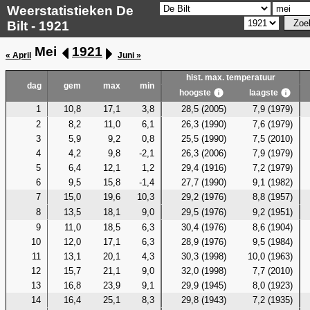
Weerstatistieken De
Bilt - 1921
Mei
1921
« April
Juni »
hist. max. temperatuur
dag
gem
max
min
hoogste
laagste
1
10,8
17,1
3,8
28,5 (2005)
7,9 (1979)
2
8,2
11,0
6,1
26,3 (1990)
7,6 (1979)
3
5,9
9,2
0,8
25,5 (1990)
7,5 (2010)
4
4,2
9,8
-2,1
26,3 (2006)
7,9 (1979)
5
6,4
12,1
1,2
29,4 (1916)
7,2 (1979)
6
9,5
15,8
-1,4
27,7 (1990)
9,1 (1982)
7
15,0
19,6
10,3
29,2 (1976)
8,8 (1957)
8
13,5
18,1
9,0
29,5 (1976)
9,2 (1951)
9
11,0
18,5
6,3
30,4 (1976)
8,6 (1904)
10
12,0
17,1
6,3
28,9 (1976)
9,5 (1984)
11
13,1
20,1
4,3
30,3 (1998)
10,0 (1963)
12
15,7
21,1
9,0
32,0 (1998)
7,7 (2010)
13
16,8
23,9
9,1
29,9 (1945)
8,0 (1923)
14
16,4
25,1
8,3
29,8 (1943)
7,2 (1935)