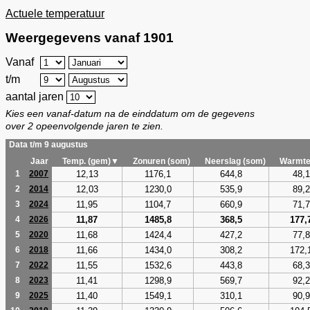
Actuele temperatuur
Weergegevens vanaf 1901
Vanaf
t/m
aantal jaren
Kies een vanaf-datum na de einddatum om de gegevens
over 2 opeenvolgende jaren te zien.
Data t/m 9 augustus
Jaar
Temp. (gem)▼
Zonuren (som)
Neerslag (som)
Warmte
12,13
1176,1
644,8
48,1
1
2007
12,03
1230,0
535,9
89,2
2
2014
11,95
1104,7
660,9
71,7
3
2024
11,87
1485,8
368,5
177,
4
2026
11,68
1424,4
427,2
77,8
5
2020
11,66
1434,0
308,2
172,
6
2018
11,55
1532,6
443,8
68,3
7
2022
11,41
1298,9
569,7
92,2
8
2023
11,40
1549,1
310,1
90,9
9
2025