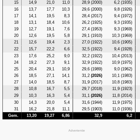
15
14,9
21,0
11,0
28,9 (2000)
6,2 (1935)
16
13,7
17,7
10,3
29,6 (2000)
9,8 (1926)
17
14,1
19,5
8,3
28,4 (2017)
9,4 (1972)
18
13,1
18,4
10,6
26,2 (1925)
9,3 (1935)
19
12,7
19,1
7,6
27,4 (1953)
9,3 (1969)
20
12,6
19,5
5,8
29,1 (1910)
10,3 (1969)
21
12,6
19,4
2,3
27,0 (1922)
10,6 (1905)
22
15,7
22,2
6,6
32,5 (1922)
9,4 (1928)
23
17,6
25,2
9,0
32,2 (1922)
10,4 (2013)
24
19,2
27,3
9,1
32,9 (1922)
10,9 (1975)
25
20,4
29,1
10,9
29,6 (1989)
9,0 (1962)
26
18,5
27,1
14,1
31,2
(2026)
10,1 (1983)
27
14,0
18,5
8,7
31,9 (2017)
10,8 (1983)
28
10,8
16,7
5,5
29,7 (2018)
11,9 (1923)
29
10,3
16,3
5,4
31,1
(2026)
11,8 (2014)
30
14,3
20,0
5,4
31,6 (1944)
11,9 (1975)
31
16,2
21,8
11,1
29,5 (1903)
11,0 (1936)
Gem.
13,20
19,27
6,86
32,9
6,2
Advertentie