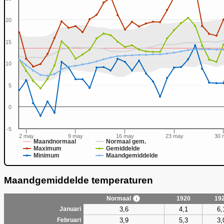
20
15
0
10
5
0
-5
2 may
9 may
16 may
23 may
30 
Maandnormaal
Normaal gem.
Maximum
Gemiddelde
Minimum
Maandgemiddelde
Maandgemiddelde temperaturen
Normaal
1920
19
3,6
4,1
6,
Januari
3,9
5,3
3,
Februari