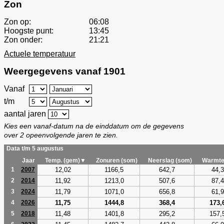
Zon
Zon op:
06:08
Hoogste punt:
13:45
Zon onder:
21:21
Actuele temperatuur
Weergegevens vanaf 1901
Vanaf
t/m
aantal jaren
Kies een vanaf-datum na de einddatum om de gegevens
over 2 opeenvolgende jaren te zien.
Data t/m 5 augustus
Jaar
Temp. (gem)▼
Zonuren (som)
Neerslag (som)
Warmte
12,02
1166,5
642,7
44,3
1
2007
11,92
1213,0
507,6
87,4
2
2014
11,79
1071,0
656,8
61,9
3
2024
11,75
1444,8
368,4
173,
4
2026
11,48
1401,8
295,2
157,
5
2018