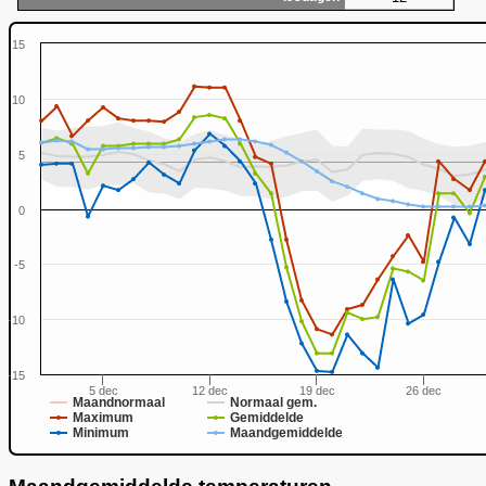
15
10
5
0
-5
-10
-15
5 dec
12 dec
19 dec
26 dec
Maandnormaal
Normaal gem.
Maximum
Gemiddelde
Minimum
Maandgemiddelde