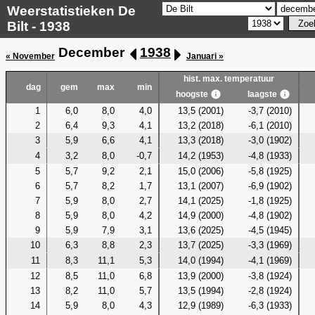
Weerstatistieken De
Bilt - 1938
December
1938
« November
Januari »
hist. max. temperatuur
dag
gem
max
min
hoogste
laagste
1
6,0
8,0
4,0
13,5 (2001)
-3,7 (2010)
2
6,4
9,3
4,1
13,2 (2018)
-6,1 (2010)
3
5,9
6,6
4,1
13,3 (2018)
-3,0 (1902)
4
3,2
8,0
-0,7
14,2 (1953)
-4,8 (1933)
5
5,7
9,2
2,1
15,0 (2006)
-5,8 (1925)
6
5,7
8,2
1,7
13,1 (2007)
-6,9 (1902)
7
5,9
8,0
2,7
14,1 (2025)
-1,8 (1925)
8
5,9
8,0
4,2
14,9 (2000)
-4,8 (1902)
9
5,9
7,9
3,1
13,6 (2025)
-4,5 (1945)
10
6,3
8,8
2,3
13,7 (2025)
-3,3 (1969)
11
8,3
11,1
5,3
14,0 (1994)
-4,1 (1969)
12
8,5
11,0
6,8
13,9 (2000)
-3,8 (1924)
13
8,2
11,0
5,7
13,5 (1994)
-2,8 (1924)
14
5,9
8,0
4,3
12,9 (1989)
-6,3 (1933)