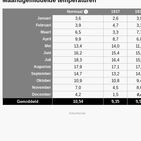
Maandgemiddelde temperaturen
Normaal
1937
19
3,6
2,6
3,
Januari
3,9
4,7
3,
Februari
6,5
3,3
7,
Maart
9,9
8,7
6,
April
13,4
14,0
11
Mei
16,2
15,4
15
Juni
18,3
16,4
15
Juli
17,9
17,1
17
Augustus
14,7
13,2
14
September
10,9
10,8
9,
Oktober
7,0
4,5
8,
November
4,2
1,5
December
0,
Gemiddeld
10,54
9,35
9,
Advertentie