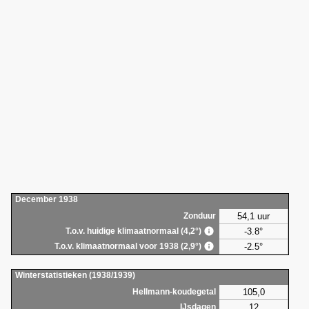
December 1938
54,1 uur
Zonduur
-3.8°
T.o.v. huidige klimaatnormaal (4,2°)
-2.5°
T.o.v. klimaatnormaal voor 1938 (2,9°)
Winterstatistieken (1938/1939)
105,0
Hellmann-koudegetal
12
IJsdagen