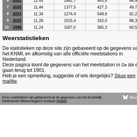
11,45
1482,7
443,8
66,9
6
2022
11,44
1377,5
427,3
49,7
7
2020
11,34
1274,4
549,9
92,2
8
2023
11,28
1515,4
310,0
88,3
9
2025
11,24
1187,0
365,3
60,5
10
1990
Weerstatistieken
De statistieken op deze site zijn gebaseerd op de gegevens v
het KNMI, en afkomstig van alle officiële meetstations in
Nederland.
Deze pagina toont de gegevens van het meetstation in
De Bilt
gaan terug tot 1901.
Heb je een opmerking, suggestie of iets dergelijks?
Stuur een
mailtje
.
Blu
Deze statistieken zijn gebaseerd op de gegevens van het Koninklijk
Nederlands Meteorologisch Instituut (
KNMI
).