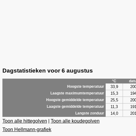
Dagstatistieken voor 6 augustus
°C
dat
33,9
20
Hoogste temperatuur
15,3
19
Laagste maximumtemperatuur
25,5
20
Hoogste gemiddelde temperatuur
11,3
19
Laagste gemiddelde temperatuur
14,0
20
Langste zonduur
Toon alle hittegolven
|
Toon alle koudegolven
Toon Hellmann-grafiek