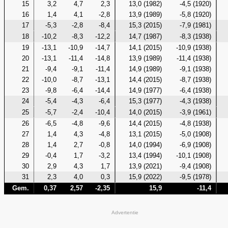
15
3,2
4,7
2,3
13,0 (1982)
-4,5 (1920)
16
1,4
4,1
-2,8
13,9 (1989)
-5,8 (1920)
17
-5,3
-2,8
-8,4
15,3 (2015)
-7,9 (1981)
18
-10,2
-8,3
-12,2
14,7 (1987)
-8,3 (1938)
19
-13,1
-10,9
-14,7
14,1 (2015)
-10,9 (1938)
20
-13,1
-11,4
-14,8
13,9 (1989)
-11,4 (1938)
21
-9,4
-9,1
-11,4
14,9 (1989)
-9,1 (1938)
22
-10,0
-8,7
-13,1
14,4 (2015)
-8,7 (1938)
23
-9,8
-6,4
-14,4
14,9 (1977)
-6,4 (1938)
24
-5,4
-4,3
-6,4
15,3 (1977)
-4,3 (1938)
25
-5,7
-2,4
-10,4
14,0 (2015)
-3,9 (1961)
26
-6,5
-4,8
-9,6
14,4 (2015)
-4,8 (1938)
27
1,4
4,3
-4,8
13,1 (2015)
-5,0 (1908)
28
1,4
2,7
-0,8
14,0 (1994)
-6,9 (1908)
29
-0,4
1,7
-3,2
13,4 (1994)
-10,1 (1908)
30
2,9
4,3
1,7
13,9 (2021)
-9,4 (1908)
31
2,3
4,0
0,3
15,9 (2022)
-9,5 (1978)
Gem.
0,37
2,57
-2,35
15,9
-11,4
Advertentie