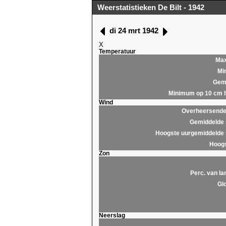
Weerstatistieken De Bilt - 1942
di 24 mrt 1942
X
Temperatuur
Ma
Mi
Gem
Minimum op 10 cm 
Wind
Overheersende 
Gemiddelde 
Hoogste uurgemiddelde 
Hoogs
Zon
Perc. van la
Glo
Neerslag