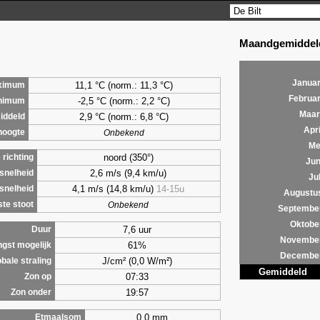
Maandgemiddeld
Januar
11,1 °C (norm.: 11,3 °C)
ximum
Februar
-2,5 °C (norm.: 2,2 °C)
nimum
Maar
2,9
°C (norm.: 6,8 °C)
iddeld
Apri
hoogte
Onbekend
Me
noord (350°)
richting
Jun
2,6 m/s (9,4 km/u)
snelheid
Jul
4,1 m/s (14,8 km/u)
14-15u
snelheid
Augustu
te stoot
Onbekend
Septembe
Oktobe
7,6 uur
Duur
Novembe
61%
ngst mogelijk
Decembe
J/cm² (0,0 W/m²)
bale straling
Gemiddeld
07:33
Zon op
19:57
Zon onder
0,0 mm
Etmaalsom