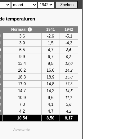
e temperaturen
Normaal
1941
1942
3,6
-2,6
-5,1
i
3,9
1,5
-4,3
i
6,5
4,7
t
2,6
9,9
6,7
l
9,2
13,4
9,5
i
12,0
16,2
16,6
i
14,2
18,3
18,9
i
15,8
17,9
14,8
s
17,6
14,7
14,2
r
14,5
10,9
9,6
r
11,7
7,0
4,1
r
5,6
4,2
4,7
r
4,2
10,54
8,56
8,17
Advertentie