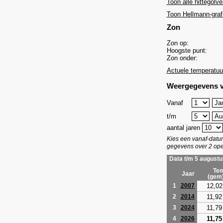
Toon alle hittegolve
Toon Hellmann-graf
Zon
Zon op:
Hoogste punt:
Zon onder:
Actuele temperatuu
Weergegevens v
Vanaf
t/m
aantal jaren
Kies een vanaf-dat
gegevens over 2 ope
Data t/m 5 augustu
Tem
Jaar
(gem
12,02
1
2007
11,92
2
2014
11,79
3
2024
11,75
4
2026