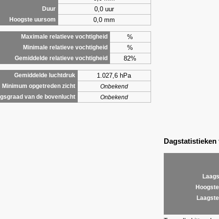
0,0 uur
Duur
0,0 mm
Hoogste uursom
%
Maximale relatieve vochtigheid
%
Minimale relatieve vochtigheid
82%
Gemiddelde relatieve vochtigheid
1.027,6 hPa
Gemiddelde luchtdruk
Minimum opgetreden zicht
Onbekend
gsgraad van de bovenlucht
Onbekend
Dagstatistieken
Laags
Hoogste
Laagste