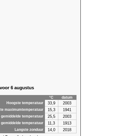
 voor 6 augustus
°C
datum
33,9
2003
Hoogste temperatuur
15,3
1941
te maximumtemperatuur
25,5
2003
 gemiddelde temperatuur
11,3
1913
 gemiddelde temperatuur
14,0
2018
Langste zonduur