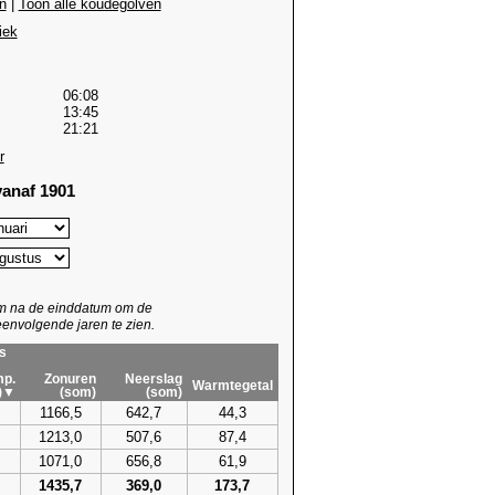
n
|
Toon alle koudegolven
iek
06:08
13:45
21:21
r
anaf 1901
um na de einddatum om de
envolgende jaren te zien.
s
p.
Zonuren
Neerslag
Warmtegetal
)▼
(som)
(som)
1166,5
642,7
44,3
1213,0
507,6
87,4
1071,0
656,8
61,9
1435,7
369,0
173,7