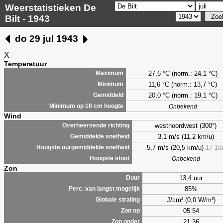
Weerstatistieken De
Bilt - 1943
do 29 jul 1943
X
Temperatuur
27,6 °C (norm.: 24,1 °C)
Maximum
11,6 °C (norm.: 13,7 °C)
Minimum
20,0 °C (norm.: 19,1 °C)
Gemiddeld
Minimum op 10 cm hoogte
Onbekend
Wind
westnoordwest (300°)
Overheersende richting
3,1 m/s (11,2 km/u)
Gemiddelde snelheid
5,7 m/s (20,5 km/u)
17-18
Hoogste uurgemiddelde snelheid
Hoogste stoot
Onbekend
Zon
13,4 uur
Duur
85%
Perc. van langst mogelijk
J/cm² (0,0 W/m²)
Globale straling
05:54
Zon op
21:36
Zon onder