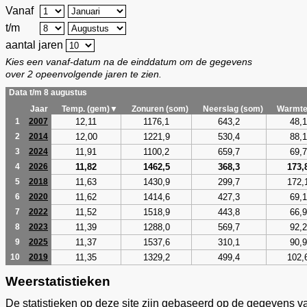
Vanaf
t/m
aantal jaren
Kies een vanaf-datum na de einddatum om de gegevens
over 2 opeenvolgende jaren te zien.
Data t/m 8 augustus
Jaar
Temp. (gem)▼
Zonuren (som)
Neerslag (som)
Warmte
12,11
1176,1
643,2
48,1
1
2007
12,00
1221,9
530,4
88,1
2
2014
11,91
1100,2
659,7
69,7
3
2024
11,82
1462,5
368,3
173,
4
2026
11,63
1430,9
299,7
172,
5
2018
11,62
1414,6
427,3
69,1
6
2020
11,52
1518,9
443,8
66,9
7
2022
11,39
1288,0
569,7
92,2
8
2023
11,37
1537,6
310,1
90,9
9
2025
11,35
1329,2
499,4
102,
10
2019
Weerstatistieken
De statistieken op deze site zijn gebaseerd op de gegevens v