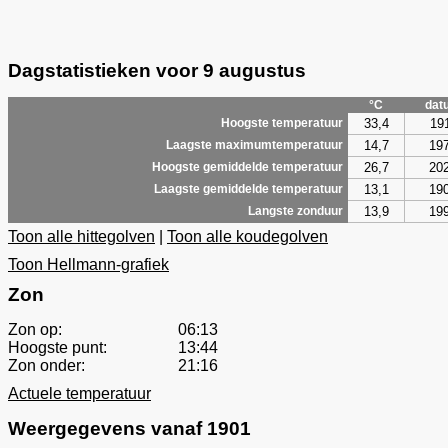
Dagstatistieken voor 9 augustus
°C
dat
33,4
19
Hoogste temperatuur
14,7
19
Laagste maximumtemperatuur
26,7
20
Hoogste gemiddelde temperatuur
13,1
19
Laagste gemiddelde temperatuur
13,9
19
Langste zonduur
Toon alle hittegolven
|
Toon alle koudegolven
Toon Hellmann-grafiek
Zon
Zon op:
06:13
Hoogste punt:
13:44
Zon onder:
21:16
Actuele temperatuur
Weergegevens vanaf 1901