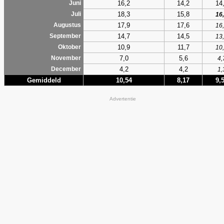
16,2
14,2
14
Juni
18,3
15,8
Juli
16
17,9
17,6
Augustus
16
14,7
14,5
September
13
10,9
11,7
Oktober
10
7,0
5,6
November
4,
4,2
4,2
December
1,
Gemiddeld
10,54
8,17
9,
Advertentie