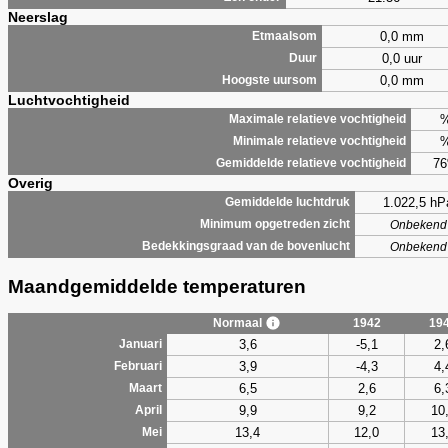
Neerslag
0,0 mm
Etmaalsom
0,0 uur
Duur
0,0 mm
Hoogste uursom
Luchtvochtigheid
Maximale relatieve vochtigheid
Minimale relatieve vochtigheid
7
Gemiddelde relatieve vochtigheid
Overig
1.022,5 hP
Gemiddelde luchtdruk
Minimum opgetreden zicht
Onbekend
Bedekkingsgraad van de bovenlucht
Onbekend
Maandgemiddelde temperaturen
Normaal
1942
19
3,6
-5,1
2,
Januari
3,9
-4,3
4,
Februari
6,5
2,6
6,
Maart
9,9
9,2
10
April
13,4
12,0
13
Mei