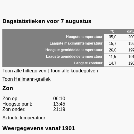
Dagstatistieken voor 7 augustus
°C
dat
35,0
20
Hoogste temperatuur
15,7
19
Laagste maximumtemperatuur
26,0
19
Hoogste gemiddelde temperatuur
11,5
19
Laagste gemiddelde temperatuur
14,7
19
Langste zonduur
Toon alle hittegolven
|
Toon alle koudegolven
Toon Hellmann-grafiek
Zon
Zon op:
06:10
Hoogste punt:
13:45
Zon onder:
21:19
Actuele temperatuur
Weergegevens vanaf 1901