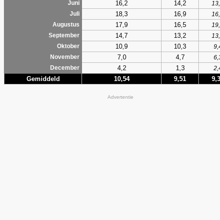
16,2
14,2
Juni
13
18,3
16,9
Juli
16
17,9
16,5
Augustus
19
14,7
13,2
September
13
10,9
10,3
Oktober
9,
7,0
4,7
November
6,
4,2
1,3
December
2,
Gemiddeld
10,54
9,51
9,
Advertentie