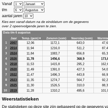
Vanaf
t/m
aantal jaren
Kies een vanaf-datum na de einddatum om de gegevens
over 2 opeenvolgende jaren te zien.
Data t/m 6 augustus
Jaar
Temp. (gem)▼
Zonuren (som)
Neerslag (som)
Warmte
12,06
1172,1
643,0
47,6
1
2007
11,94
1216,0
511,2
87,4
2
2014
11,84
1083,7
656,8
65,3
3
2024
11,78
1456,6
368,9
173,
4
2026
11,53
1415,8
295,2
162,
5
2018
11,49
1391,0
427,3
54,0
6
2020
11,47
1496,3
443,8
66,9
7
2022
11,35
1274,7
564,7
92,2
8
2023
11,30
1526,5
310,0
88,3
9
2025
11,28
1310,2
495,6
101,
10
2019
Weerstatistieken
De statistieken op deze site zijn gebaseerd op de gegevens v