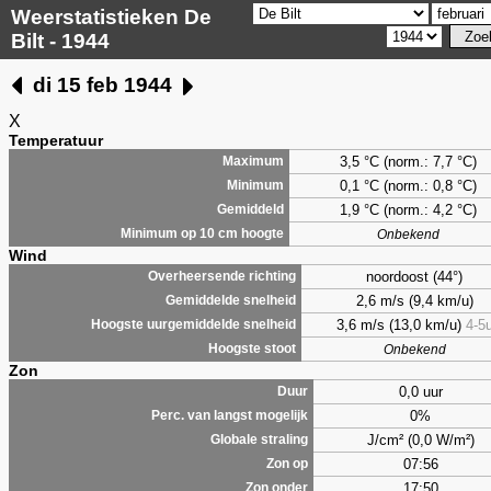
Weerstatistieken De
Bilt - 1944
di 15 feb 1944
X
Temperatuur
3,5 °C (norm.: 7,7 °C)
Maximum
0,1 °C (norm.: 0,8 °C)
Minimum
1,9 °C (norm.: 4,2 °C)
Gemiddeld
Minimum op 10 cm hoogte
Onbekend
Wind
noordoost (44°)
Overheersende richting
2,6 m/s (9,4 km/u)
Gemiddelde snelheid
3,6 m/s (13,0 km/u)
4-5
Hoogste uurgemiddelde snelheid
Hoogste stoot
Onbekend
Zon
0,0 uur
Duur
0%
Perc. van langst mogelijk
J/cm² (0,0 W/m²)
Globale straling
07:56
Zon op
17:50
Zon onder