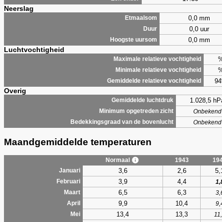
Neerslag
0,0 mm
Etmaalsom
0,0 uur
Duur
0,0 mm
Hoogste uursom
Luchtvochtigheid
Maximale relatieve vochtigheid
Minimale relatieve vochtigheid
9
Gemiddelde relatieve vochtigheid
Overig
1.028,5 hP
Gemiddelde luchtdruk
Minimum opgetreden zicht
Onbekend
Bedekkingsgraad van de bovenlucht
Onbekend
Maandgemiddelde temperaturen
Normaal
1943
19
3,6
2,6
5,
Januari
3,9
4,4
Februari
1,
6,5
6,3
Maart
3,
9,9
10,4
April
9,
13,4
13,3
Mei
11