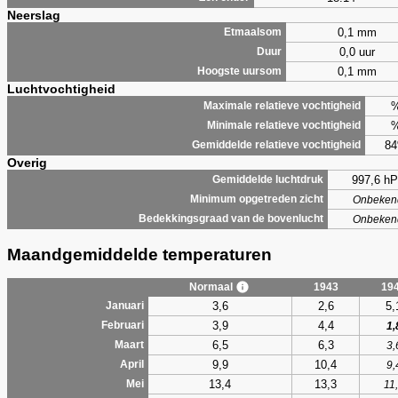
Neerslag
0,1 mm
Etmaalsom
0,0 uur
Duur
0,1 mm
Hoogste uursom
Luchtvochtigheid
Maximale relatieve vochtigheid
Minimale relatieve vochtigheid
8
Gemiddelde relatieve vochtigheid
Overig
997,6 hP
Gemiddelde luchtdruk
Minimum opgetreden zicht
Onbeken
Bedekkingsgraad van de bovenlucht
Onbeken
Maandgemiddelde temperaturen
Normaal
1943
19
3,6
2,6
5,
Januari
3,9
4,4
Februari
1,
6,5
6,3
Maart
3,
9,9
10,4
April
9,
13,4
13,3
Mei
11