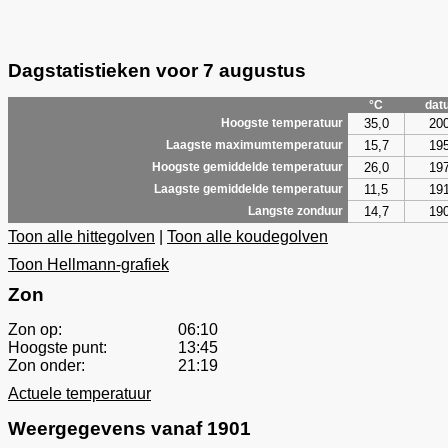
Dagstatistieken voor 7 augustus
°C
dat
35,0
20
Hoogste temperatuur
15,7
19
Laagste maximumtemperatuur
26,0
19
Hoogste gemiddelde temperatuur
11,5
19
Laagste gemiddelde temperatuur
14,7
19
Langste zonduur
Toon alle hittegolven
|
Toon alle koudegolven
Toon Hellmann-grafiek
Zon
Zon op:
06:10
Hoogste punt:
13:45
Zon onder:
21:19
Actuele temperatuur
Weergegevens vanaf 1901