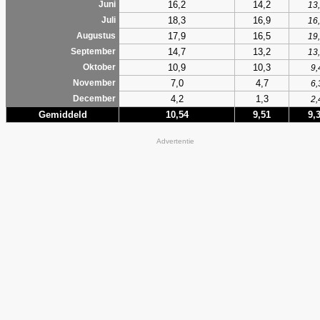
16,2
14,2
Juni
13
18,3
16,9
Juli
16
17,9
16,5
Augustus
19
14,7
13,2
September
13
10,9
10,3
Oktober
9,
7,0
4,7
November
6,
4,2
1,3
December
2,
Gemiddeld
10,54
9,51
9,
Advertentie