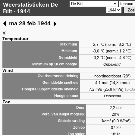
Weerstatistieken De
Bilt - 1944
ma 28 feb 1944
X
Temperatuur
2,7
°C (norm.: 8,2 °C)
Maximum
-3,0 °C (norm.: 1,2 °C)
Minimum
-0,2 °C (norm.: 4,8 °C)
Gemiddeld
Minimum op 10 cm hoogte
Onbekend
Wind
noordnoordoost (28°)
Overheersende richting
4,1 m/s (14,8 km/u)
Gemiddelde snelheid
7,2 m/s (25,9 km/u)
15-16
Hoogste uurgemiddelde snelheid
Hoogste stoot
Onbekend
Zon
2,2 uur
Duur
20%
Perc. van langst mogelijk
J/cm² (0,0 W/m²)
Globale straling
07:29
Zon op
18:14
Zon onder