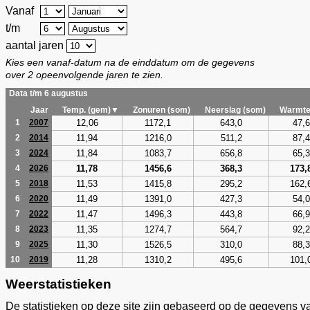
Vanaf
t/m
aantal jaren
Kies een vanaf-datum na de einddatum om de gegevens
over 2 opeenvolgende jaren te zien.
Data t/m 6 augustus
Jaar
Temp. (gem)▼
Zonuren (som)
Neerslag (som)
Warmte
12,06
1172,1
643,0
47,6
1
2007
11,94
1216,0
511,2
87,4
2
2014
11,84
1083,7
656,8
65,3
3
2024
11,78
1456,6
368,3
173,
4
2026
11,53
1415,8
295,2
162,
5
2018
11,49
1391,0
427,3
54,0
6
2020
11,47
1496,3
443,8
66,9
7
2022
11,35
1274,7
564,7
92,2
8
2023
11,30
1526,5
310,0
88,3
9
2025
11,28
1310,2
495,6
101,
10
2019
Weerstatistieken
De statistieken op deze site zijn gebaseerd op de gegevens v