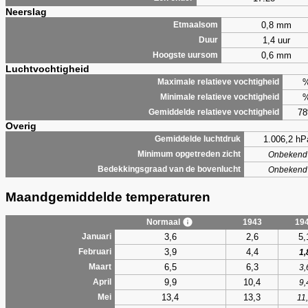
Neerslag
0,8 mm
Etmaalsom
1,4 uur
Duur
0,6 mm
Hoogste uursom
Luchtvochtigheid
Maximale relatieve vochtigheid
Minimale relatieve vochtigheid
7
Gemiddelde relatieve vochtigheid
Overig
1.006,2 hP
Gemiddelde luchtdruk
Minimum opgetreden zicht
Onbekend
Bedekkingsgraad van de bovenlucht
Onbekend
Maandgemiddelde temperaturen
Normaal
1943
19
3,6
2,6
5,
Januari
3,9
4,4
Februari
1,
6,5
6,3
Maart
3,
9,9
10,4
April
9,
13,4
13,3
Mei
11