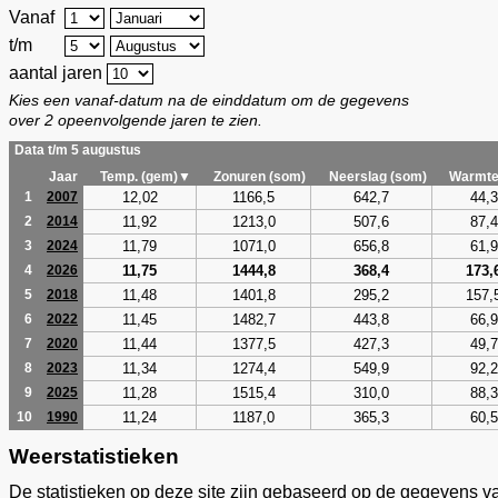
Vanaf
t/m
aantal jaren
Kies een vanaf-datum na de einddatum om de gegevens
over 2 opeenvolgende jaren te zien.
Data t/m 5 augustus
Jaar
Temp. (gem)▼
Zonuren (som)
Neerslag (som)
Warmte
12,02
1166,5
642,7
44,3
1
2007
11,92
1213,0
507,6
87,4
2
2014
11,79
1071,0
656,8
61,9
3
2024
11,75
1444,8
368,4
173,
4
2026
11,48
1401,8
295,2
157,
5
2018
11,45
1482,7
443,8
66,9
6
2022
11,44
1377,5
427,3
49,7
7
2020
11,34
1274,4
549,9
92,2
8
2023
11,28
1515,4
310,0
88,3
9
2025
11,24
1187,0
365,3
60,5
10
1990
Weerstatistieken
De statistieken op deze site zijn gebaseerd op de gegevens v