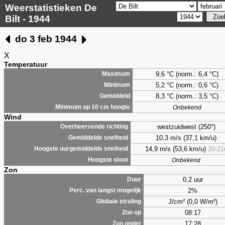
Weerstatistieken De
Bilt - 1944
do 3 feb 1944
X
Temperatuur
9,6 °C (norm.: 6,4 °C)
Maximum
5,2 °C (norm.: 0,6 °C)
Minimum
8,3 °C (norm.: 3,5 °C)
Gemiddeld
Minimum op 10 cm hoogte
Onbekend
Wind
westzuidwest (250°)
Overheersende richting
10,3 m/s (37,1 km/u)
Gemiddelde snelheid
14,9 m/s (53,6 km/u)
20-21
Hoogste uurgemiddelde snelheid
Hoogste stoot
Onbekend
Zon
0,2 uur
Duur
2%
Perc. van langst mogelijk
J/cm² (0,0 W/m²)
Globale straling
08:17
Zon op
17:28
Zon onder