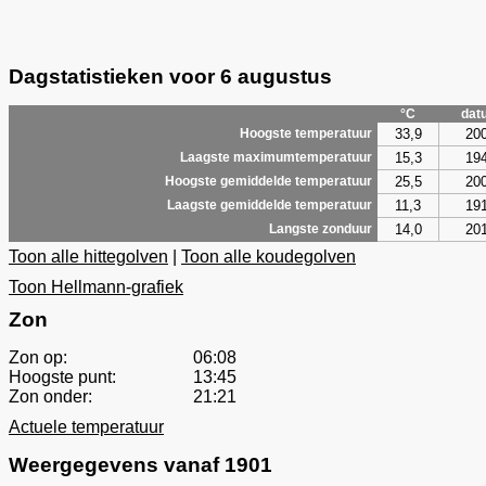
Dagstatistieken voor 6 augustus
°C
dat
33,9
20
Hoogste temperatuur
15,3
19
Laagste maximumtemperatuur
25,5
20
Hoogste gemiddelde temperatuur
11,3
19
Laagste gemiddelde temperatuur
14,0
20
Langste zonduur
Toon alle hittegolven
|
Toon alle koudegolven
Toon Hellmann-grafiek
Zon
Zon op:
06:08
Hoogste punt:
13:45
Zon onder:
21:21
Actuele temperatuur
Weergegevens vanaf 1901