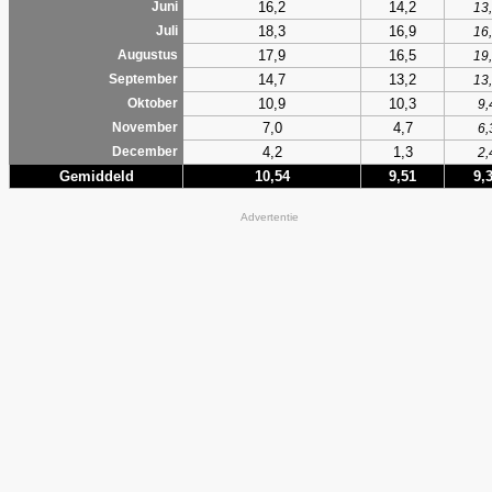
16,2
14,2
Juni
13
18,3
16,9
Juli
16
17,9
16,5
Augustus
19
14,7
13,2
September
13
10,9
10,3
Oktober
9,
7,0
4,7
November
6,
4,2
1,3
December
2,
Gemiddeld
10,54
9,51
9,
Advertentie