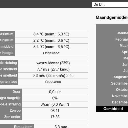
Maandgemiddeld
Januar
8,4 °C (norm.: 6,3 °C)
aximum
Februar
2,2 °C (norm.: 0,6 °C)
Minimum
Maar
5,4 °C (norm.: 3,5 °C)
middeld
Apri
m hoogte
Onbekend
Me
westzuidwest (239°)
e richting
Jun
7,7 m/s (27,7 km/u)
e snelheid
Jul
9,3 m/s (33,5 km/u)
3-4u
e snelheid
Augustu
gste stoot
Onbekend
Septembe
Oktobe
0,0 uur
Duur
Novembe
0%
ngst mogelijk
Decembe
J/cm² (0,0 W/m²)
bale straling
Gemiddeld
08:11
Zon op
17:35
Zon onder
5,3 mm
Etmaalsom