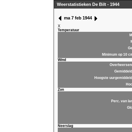
Weerstatistieken De Bilt - 1944
ma 7 feb 1944
X
Temperatuur
M
Ge
Minimum op 10 c
Wind
Overheersend
Gemiddeld
Hoogste uurgemiddeld
Hoo
Zon
Perc. van la
Glo
Neerslag