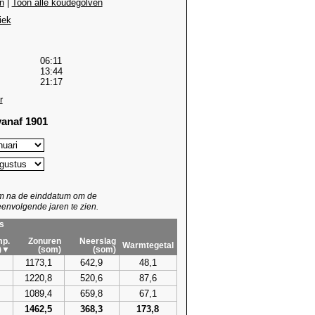
n
|
Toon alle koudegolven
iek
06:11
13:44
21:17
r
anaf 1901
um na de einddatum om de
envolgende jaren te zien.
s
p.
Zonuren
Neerslag
Warmtegetal
)▼
(som)
(som)
1173,1
642,9
48,1
1220,8
520,6
87,6
1089,4
659,8
67,1
1462,5
368,3
173,8