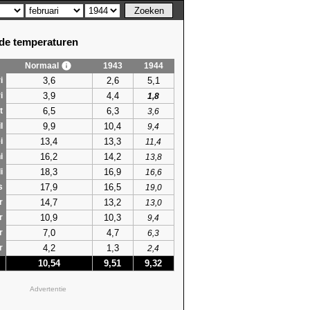
e temperaturen
Normaal
1943
1944
3,6
2,6
5,1
i
3,9
4,4
i
1,8
6,5
6,3
t
3,6
9,9
10,4
l
9,4
13,4
13,3
i
11,4
16,2
14,2
i
13,8
18,3
16,9
i
16,6
17,9
16,5
s
19,0
14,7
13,2
r
13,0
10,9
10,3
r
9,4
7,0
4,7
r
6,3
4,2
1,3
r
2,4
10,54
9,51
9,32
Advertentie