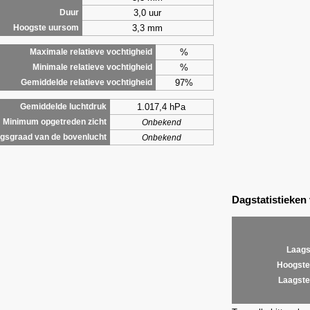
3,0 uur
Duur
3,3 mm
Hoogste uursom
%
Maximale relatieve vochtigheid
%
Minimale relatieve vochtigheid
97%
Gemiddelde relatieve vochtigheid
1.017,4 hPa
Gemiddelde luchtdruk
Minimum opgetreden zicht
Onbekend
gsgraad van de bovenlucht
Onbekend
Dagstatistieken
Laags
Hoogste
Laagste