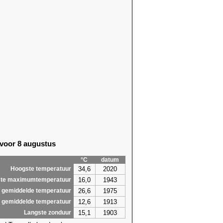
 voor 8 augustus
°C
datum
34,6
2020
Hoogste temperatuur
16,0
1943
te maximumtemperatuur
26,6
1975
 gemiddelde temperatuur
12,6
1913
 gemiddelde temperatuur
15,1
1903
Langste zonduur