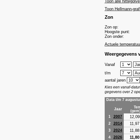
Toon alle hittegolve
Toon Hellmann-graf
Zon
Zon op:
Hoogste punt:
Zon onder:
Actuele temperatuu
Weergegevens v
Vanaf
t/m
aantal jaren
Kies een vanaf-dat
gegevens over 2 ope
Data t/m 7 augustu
Tem
Jaar
(gem
12,09
1
2007
11,97
2
2014
11,88
3
2024
11,80
4
2026