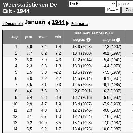
Weerstatistieken De
Bilt - 1944
Januari
1944
« December
Februari »
hist. max. temperatuur
dag
gem
max
min
hoogste
laagste
1
5,9
8,4
1,4
15,6 (2023)
-7,3 (1997)
2
7,7
8,2
7,2
13,4 (1988)
-8,1 (1997)
3
6,8
7,9
4,3
12,2 (2014)
-5,4 (1941)
4
2,3
5,3
-1,3
13,0 (1999)
-4,4 (1979)
5
1,5
5,0
-2,2
13,5 (1999)
-7,5 (1979)
6
5,0
7,2
2,2
14,5 (2014)
-8,1 (1901)
7
5,5
7,1
0,3
12,5 (2005)
-9,1 (1985)
8
4,6
7,3
0,1
12,0 (2011)
-6,3 (1997)
9
6,4
8,8
3,9
13,7 (2015)
-5,6 (1982)
10
2,9
4,7
1,9
13,4 (2007)
-7,9 (1963)
11
2,3
4,0
1,0
12,2 (1946)
-9,0 (1987)
12
3,1
6,7
1,0
12,2 (1994)
-7,6 (1987)
13
9,2
10,9
6,5
15,1 (1993)
-7,0 (1987)
14
5,5
9,2
1,7
13,4 (1975)
-10,6 (1987)