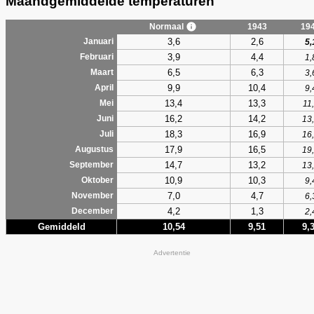
Maandgemiddelde temperaturen
Normaal
1943
19
3,6
2,6
Januari
5,
3,9
4,4
Februari
1,
6,5
6,3
Maart
3,
9,9
10,4
April
9,
13,4
13,3
Mei
11
16,2
14,2
Juni
13
18,3
16,9
Juli
16
17,9
16,5
Augustus
19
14,7
13,2
September
13
10,9
10,3
Oktober
9,
7,0
4,7
November
6,
4,2
1,3
December
2,
Gemiddeld
10,54
9,51
9,
Advertentie