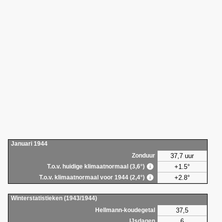
Januari 1944
37,7 uur
Zonduur
+1.5°
T.o.v. huidige klimaatnormaal (3,6°)
+2.8°
T.o.v. klimaatnormaal voor 1944 (2,4°)
Winterstatistieken (1943/1944)
37,5
Hellmann-koudegetal
6
IJsdagen