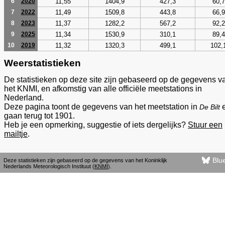
11,55
1404,9
427,3
60,7
6
2020
11,49
1509,8
443,8
66,9
7
2022
11,37
1282,2
567,2
92,2
8
2023
11,34
1530,9
310,1
89,4
9
2025
11,32
1320,3
499,1
102,
10
2019
Weerstatistieken
De statistieken op deze site zijn gebaseerd op de gegevens v
het KNMI, en afkomstig van alle officiële meetstations in
Nederland.
Deze pagina toont de gegevens van het meetstation in
De Bilt
gaan terug tot 1901.
Heb je een opmerking, suggestie of iets dergelijks?
Stuur een
mailtje
.
Blu
Deze statistieken zijn gebaseerd op de gegevens van het Koninklijk
Nederlands Meteorologisch Instituut (
KNMI
).