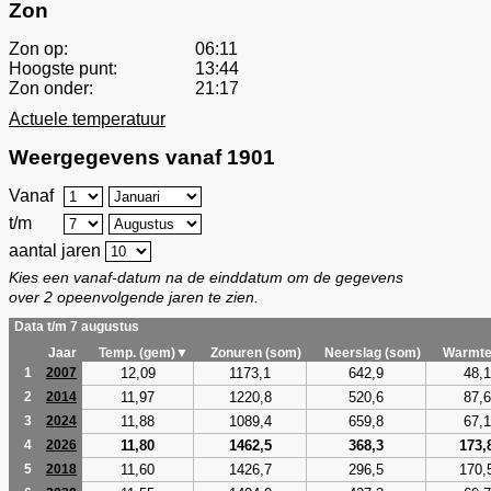
Zon
Zon op:
06:11
Hoogste punt:
13:44
Zon onder:
21:17
Actuele temperatuur
Weergegevens vanaf 1901
Vanaf
t/m
aantal jaren
Kies een vanaf-datum na de einddatum om de gegevens
over 2 opeenvolgende jaren te zien.
Data t/m 7 augustus
Jaar
Temp. (gem)▼
Zonuren (som)
Neerslag (som)
Warmte
12,09
1173,1
642,9
48,1
1
2007
11,97
1220,8
520,6
87,6
2
2014
11,88
1089,4
659,8
67,1
3
2024
11,80
1462,5
368,3
173,
4
2026
11,60
1426,7
296,5
170,
5
2018