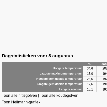
Dagstatistieken voor 8 augustus
°C
dat
34,6
20
Hoogste temperatuur
16,0
19
Laagste maximumtemperatuur
26,6
19
Hoogste gemiddelde temperatuur
12,6
19
Laagste gemiddelde temperatuur
15,1
19
Langste zonduur
Toon alle hittegolven
|
Toon alle koudegolven
Toon Hellmann-grafiek