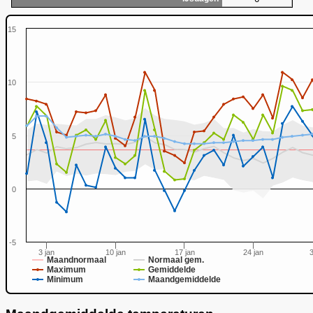
15
10
5
0
0
-5
3 jan
10 jan
17 jan
24 jan
3
Maandnormaal
Normaal gem.
Maximum
Gemiddelde
Minimum
Maandgemiddelde