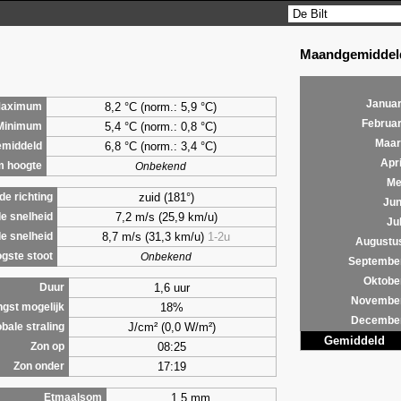
Maandgemiddeld
Januar
8,2 °C (norm.: 5,9 °C)
aximum
Februar
5,4 °C (norm.: 0,8 °C)
Minimum
Maar
6,8 °C (norm.: 3,4 °C)
middeld
Apri
m hoogte
Onbekend
Me
zuid (181°)
e richting
Jun
7,2 m/s (25,9 km/u)
e snelheid
Jul
8,7 m/s (31,3 km/u)
1-2u
e snelheid
Augustu
gste stoot
Onbekend
Septembe
Oktobe
1,6 uur
Duur
Novembe
18%
ngst mogelijk
Decembe
J/cm² (0,0 W/m²)
bale straling
Gemiddeld
08:25
Zon op
17:19
Zon onder
1,5 mm
Etmaalsom