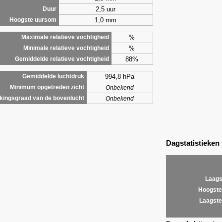
2,5 uur
Duur
1,0 mm
Hoogste uursom
%
Maximale relatieve vochtigheid
%
Minimale relatieve vochtigheid
88%
Gemiddelde relatieve vochtigheid
994,8 hPa
Gemiddelde luchtdruk
Minimum opgetreden zicht
Onbekend
ingsgraad van de bovenlucht
Onbekend
Dagstatistieken
Laags
Hoogste
Laagste