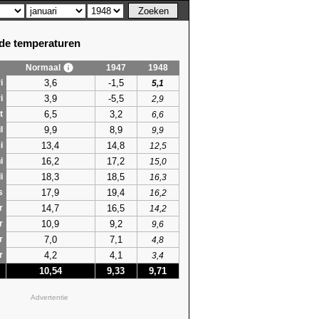
e temperaturen
Normaal
1947
1948
3,6
-1,5
i
5,1
3,9
-5,5
i
2,9
6,5
3,2
t
6,6
9,9
8,9
l
9,9
13,4
14,8
i
12,5
16,2
17,2
i
15,0
18,3
18,5
i
16,3
17,9
19,4
s
16,2
14,7
16,5
r
14,2
10,9
9,2
r
9,6
7,0
7,1
r
4,8
4,2
4,1
r
3,4
10,54
9,33
9,71
Advertentie