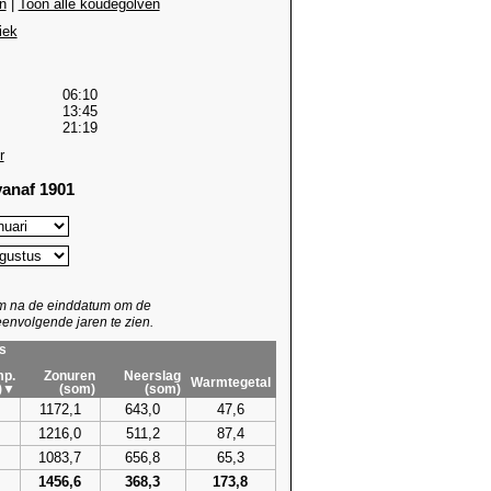
n
|
Toon alle koudegolven
iek
06:10
13:45
21:19
r
anaf 1901
um na de einddatum om de
envolgende jaren te zien.
s
p.
Zonuren
Neerslag
Warmtegetal
)▼
(som)
(som)
1172,1
643,0
47,6
1216,0
511,2
87,4
1083,7
656,8
65,3
1456,6
368,3
173,8