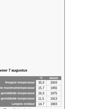
 voor 7 augustus
°C
datum
35,0
2003
Hoogste temperatuur
15,7
1955
te maximumtemperatuur
26,0
1975
 gemiddelde temperatuur
11,5
1913
 gemiddelde temperatuur
14,7
1903
Langste zonduur