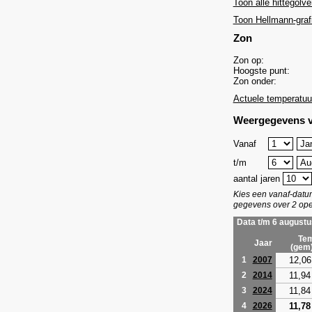
Toon alle hittegolve
Toon Hellmann-graf
Zon
Zon op:
Hoogste punt:
Zon onder:
Actuele temperatuu
Weergegevens v
Vanaf
t/m
aantal jaren
Kies een vanaf-dat
gegevens over 2 ope
Data t/m 6 augustu
Tem
Jaar
(gem
12,06
1
2007
11,94
2
2014
11,84
3
2024
11,78
4
2026