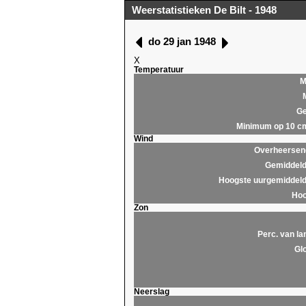
Weerstatistieken De Bilt - 1948
do 29 jan 1948
X
Temperatuur
M
Ge
Minimum op 10 c
Wind
Overheersend
Gemiddeld
Hoogste uurgemiddeld
Hoo
Zon
Perc. van la
Glo
Neerslag