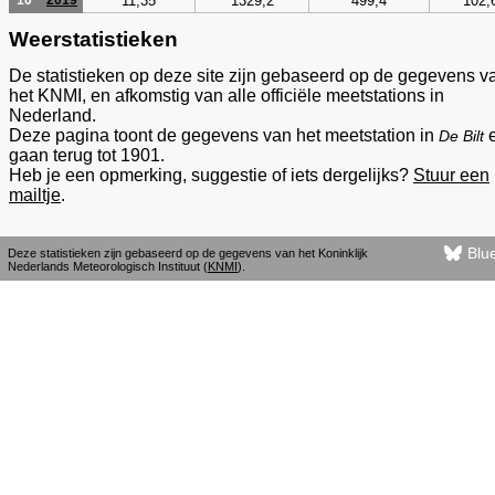
11,35
1329,2
499,4
102,
10
2019
Weerstatistieken
De statistieken op deze site zijn gebaseerd op de gegevens v
het KNMI, en afkomstig van alle officiële meetstations in
Nederland.
Deze pagina toont de gegevens van het meetstation in
De Bilt
gaan terug tot 1901.
Heb je een opmerking, suggestie of iets dergelijks?
Stuur een
mailtje
.
Blu
Deze statistieken zijn gebaseerd op de gegevens van het Koninklijk
Nederlands Meteorologisch Instituut (
KNMI
).