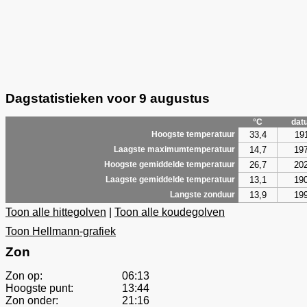
Dagstatistieken voor 9 augustus
°C
dat
33,4
19
Hoogste temperatuur
14,7
19
Laagste maximumtemperatuur
26,7
20
Hoogste gemiddelde temperatuur
13,1
19
Laagste gemiddelde temperatuur
13,9
19
Langste zonduur
Toon alle hittegolven
|
Toon alle koudegolven
Toon Hellmann-grafiek
Zon
Zon op:
06:13
Hoogste punt:
13:44
Zon onder:
21:16