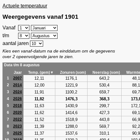
Actuele temperatuur
Weergegevens vanaf 1901
Vanaf
t/m
aantal jaren
Kies een vanaf-datum na de einddatum om de gegevens
over 2 opeenvolgende jaren te zien.
Data t/m 8 augustus
Jaar
Temp. (gem)▼
Zonuren (som)
Neerslag (som)
Warmte
12,11
1176,1
643,2
48,1
1
2007
12,00
1221,9
530,4
88,1
2
2014
11,91
1100,2
659,7
69,7
3
2024
11,82
1476,3
368,3
173,
4
2026
11,63
1430,9
299,7
172,
5
2018
11,62
1414,6
427,3
69,1
6
2020
11,52
1518,9
443,8
66,9
7
2022
11,39
1288,0
569,7
92,2
8
2023
11,37
1537,6
310,1
90,9
9
2025