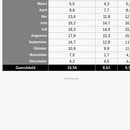
6,5
4,3
5,
Maart
9,9
7,7
8,
April
13,4
11,9
12
Mei
16,2
14,7
16
Juni
18,3
14,9
15
Juli
17,9
15,3
15
Augustus
14,7
12,8
September
13
10,9
9,9
Oktober
11
7,0
2,7
November
4,
4,2
4,5
December
4,
Gemiddeld
10,54
8,63
9,
Advertentie