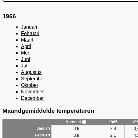
1966
Januari
Februari
Maart
April
Mei
Juni
Juli
Augustus
September
Oktober
November
December
Maandgemiddelde temperaturen
Normaal
1965
19
3,6
2,8
0,
Januari
3,9
2,1
4,
Februari