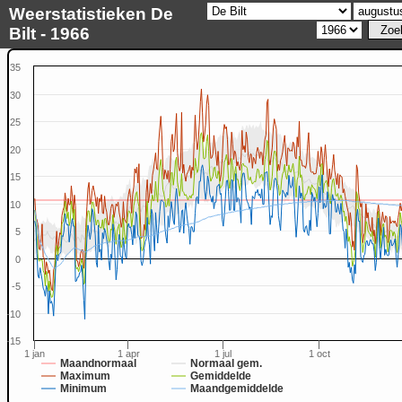
Weerstatistieken De
Bilt - 1966
35
30
25
20
15
10
5
0
-5
-10
-15
1 jan
1 apr
1 jul
1 oct
Maandnormaal
Normaal gem.
Maximum
Gemiddelde
Minimum
Maandgemiddelde