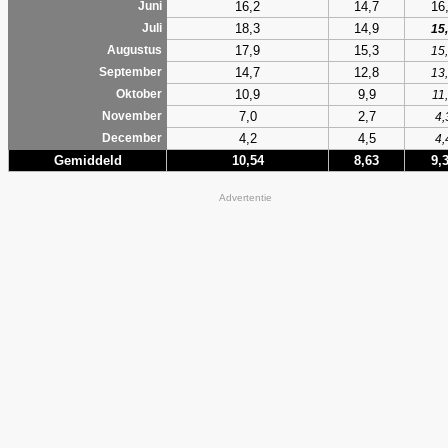
16,2
14,7
16
Juni
18,3
14,9
Juli
15
17,9
15,3
Augustus
15
14,7
12,8
September
13
10,9
9,9
Oktober
11
7,0
2,7
November
4,
4,2
4,5
December
4,
Gemiddeld
10,54
8,63
9,
Advertentie