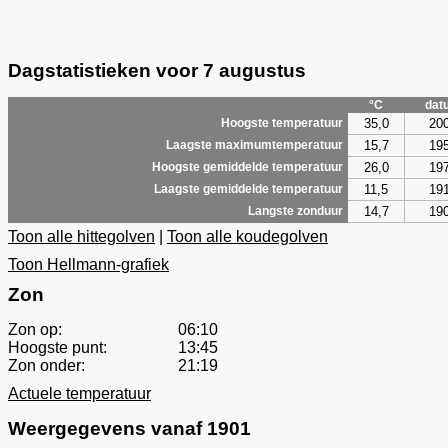
Dagstatistieken voor 7 augustus
°C
dat
35,0
20
Hoogste temperatuur
15,7
19
Laagste maximumtemperatuur
26,0
19
Hoogste gemiddelde temperatuur
11,5
19
Laagste gemiddelde temperatuur
14,7
19
Langste zonduur
Toon alle hittegolven
|
Toon alle koudegolven
Toon Hellmann-grafiek
Zon
Zon op:
06:10
Hoogste punt:
13:45
Zon onder:
21:19
Actuele temperatuur
Weergegevens vanaf 1901