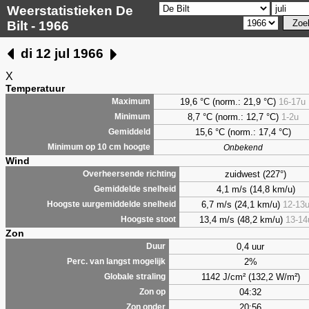
Weerstatistieken De
Bilt - 1966
di 12 jul 1966
X
Temperatuur
19,6 °C (norm.: 21,9 °C)
16-17u
Maximum
8,7
°C (norm.: 12,7 °C)
1-2u
Minimum
15,6 °C (norm.: 17,4 °C)
Gemiddeld
Minimum op 10 cm hoogte
Onbekend
Wind
zuidwest (227°)
Overheersende richting
4,1 m/s (14,8 km/u)
Gemiddelde snelheid
6,7 m/s (24,1 km/u)
12-13
Hoogste uurgemiddelde snelheid
13,4 m/s (48,2 km/u)
13-14
Hoogste stoot
Zon
0,4 uur
Duur
2%
Perc. van langst mogelijk
1142 J/cm² (132,2 W/m²)
Globale straling
04:32
Zon op
20:56
Zon onder