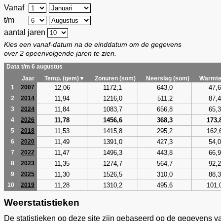
Vanaf
t/m
aantal jaren
Kies een vanaf-datum na de einddatum om de gegevens
over 2 opeenvolgende jaren te zien.
Data t/m 6 augustus
Jaar
Temp. (gem)▼
Zonuren (som)
Neerslag (som)
Warmte
12,06
1172,1
643,0
47,6
1
2007
11,94
1216,0
511,2
87,4
2
2014
11,84
1083,7
656,8
65,3
3
2024
11,78
1456,6
368,3
173,
4
2026
11,53
1415,8
295,2
162,
5
2018
11,49
1391,0
427,3
54,0
6
2020
11,47
1496,3
443,8
66,9
7
2022
11,35
1274,7
564,7
92,2
8
2023
11,30
1526,5
310,0
88,3
9
2025
11,28
1310,2
495,6
101,
10
2019
Weerstatistieken
De statistieken op deze site zijn gebaseerd op de gegevens v