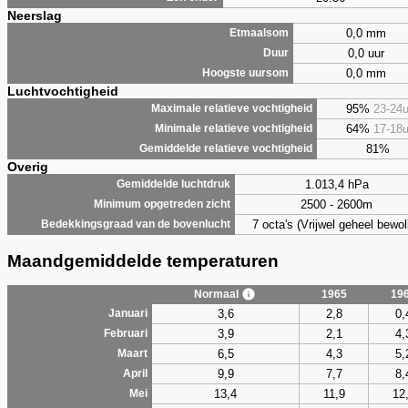
Neerslag
0,0 mm
Etmaalsom
0,0 uur
Duur
0,0 mm
Hoogste uursom
Luchtvochtigheid
95%
23-24
Maximale relatieve vochtigheid
64%
17-18
Minimale relatieve vochtigheid
81%
Gemiddelde relatieve vochtigheid
Overig
1.013,4 hPa
Gemiddelde luchtdruk
2500 - 2600m
Minimum opgetreden zicht
7 octa's (Vrijwel geheel bewol
Bedekkingsgraad van de bovenlucht
Maandgemiddelde temperaturen
Normaal
1965
19
3,6
2,8
0,
Januari
3,9
2,1
4,
Februari
6,5
4,3
5,
Maart
9,9
7,7
8,
April
13,4
11,9
12
Mei