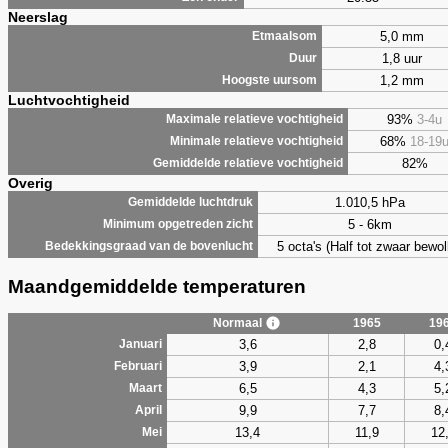
Neerslag
5,0 mm
Etmaalsom
1,8 uur
Duur
1,2 mm
Hoogste uursom
Luchtvochtigheid
93%
3-4u
Maximale relatieve vochtigheid
68%
18-19
Minimale relatieve vochtigheid
82%
Gemiddelde relatieve vochtigheid
Overig
1.010,5 hPa
Gemiddelde luchtdruk
5 - 6km
Minimum opgetreden zicht
5 octa's (Half tot zwaar bewol
Bedekkingsgraad van de bovenlucht
Maandgemiddelde temperaturen
Normaal
1965
19
3,6
2,8
0,
Januari
3,9
2,1
4,
Februari
6,5
4,3
5,
Maart
9,9
7,7
8,
April
13,4
11,9
12
Mei