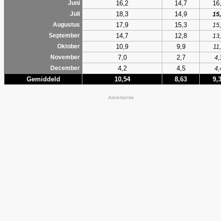
16,2
14,7
16
Juni
18,3
14,9
Juli
15
17,9
15,3
Augustus
15
14,7
12,8
September
13
10,9
9,9
Oktober
11
7,0
2,7
November
4,
4,2
4,5
December
4,
Gemiddeld
10,54
8,63
9,
Advertentie