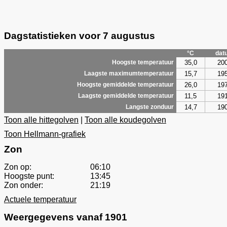
Dagstatistieken voor 7 augustus
°C
dat
35,0
20
Hoogste temperatuur
15,7
19
Laagste maximumtemperatuur
26,0
19
Hoogste gemiddelde temperatuur
11,5
19
Laagste gemiddelde temperatuur
14,7
19
Langste zonduur
Toon alle hittegolven
|
Toon alle koudegolven
Toon Hellmann-grafiek
Zon
Zon op:
06:10
Hoogste punt:
13:45
Zon onder:
21:19
Actuele temperatuur
Weergegevens vanaf 1901