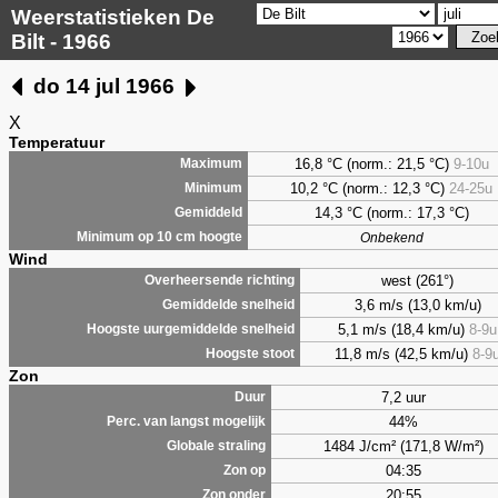
Weerstatistieken De
Bilt - 1966
do 14 jul 1966
X
Temperatuur
16,8 °C (norm.: 21,5 °C)
9-10u
Maximum
10,2 °C (norm.: 12,3 °C)
24-25u
Minimum
14,3 °C (norm.: 17,3 °C)
Gemiddeld
Minimum op 10 cm hoogte
Onbekend
Wind
west (261°)
Overheersende richting
3,6 m/s (13,0 km/u)
Gemiddelde snelheid
5,1 m/s (18,4 km/u)
8-9u
Hoogste uurgemiddelde snelheid
11,8 m/s (42,5 km/u)
8-9
Hoogste stoot
Zon
7,2 uur
Duur
44%
Perc. van langst mogelijk
1484 J/cm² (171,8 W/m²)
Globale straling
04:35
Zon op
20:55
Zon onder