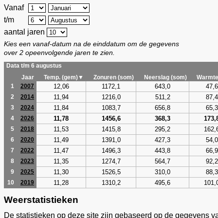
Vanaf
t/m
aantal jaren
Kies een vanaf-datum na de einddatum om de gegevens
over 2 opeenvolgende jaren te zien.
Data t/m 6 augustus
Jaar
Temp. (gem)▼
Zonuren (som)
Neerslag (som)
Warmte
12,06
1172,1
643,0
47,6
1
2007
11,94
1216,0
511,2
87,4
2
2014
11,84
1083,7
656,8
65,3
3
2024
11,78
1456,6
368,3
173,
4
2026
11,53
1415,8
295,2
162,
5
2018
11,49
1391,0
427,3
54,0
6
2020
11,47
1496,3
443,8
66,9
7
2022
11,35
1274,7
564,7
92,2
8
2023
11,30
1526,5
310,0
88,3
9
2025
11,28
1310,2
495,6
101,
10
2019
Weerstatistieken
De statistieken op deze site zijn gebaseerd op de gegevens v