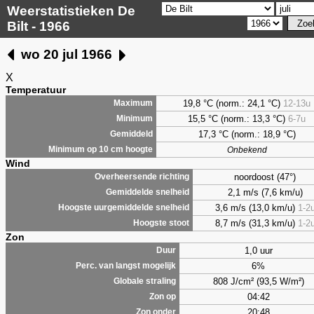
Weerstatistieken De
Bilt - 1966
wo 20 jul 1966
X
Temperatuur
19,8 °C (norm.: 24,1 °C)
12-13u
Maximum
15,5 °C (norm.: 13,3 °C)
6-7u
Minimum
17,3 °C (norm.: 18,9 °C)
Gemiddeld
Minimum op 10 cm hoogte
Onbekend
Wind
noordoost (47°)
Overheersende richting
2,1 m/s (7,6 km/u)
Gemiddelde snelheid
3,6 m/s (13,0 km/u)
1-2
Hoogste uurgemiddelde snelheid
8,7 m/s (31,3 km/u)
1-2
Hoogste stoot
Zon
1,0 uur
Duur
6%
Perc. van langst mogelijk
808 J/cm² (93,5 W/m²)
Globale straling
04:42
Zon op
20:48
Zon onder