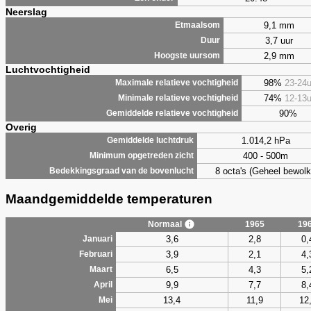
Neerslag
9,1 mm
Etmaalsom
3,7 uur
Duur
2,9 mm
Hoogste uursom
Luchtvochtigheid
98%
23-24
Maximale relatieve vochtigheid
74%
12-13
Minimale relatieve vochtigheid
90%
Gemiddelde relatieve vochtigheid
Overig
1.014,2 hPa
Gemiddelde luchtdruk
400 - 500m
Minimum opgetreden zicht
8 octa's (Geheel bewolk
Bedekkingsgraad van de bovenlucht
Maandgemiddelde temperaturen
Normaal
1965
19
3,6
2,8
0,
Januari
3,9
2,1
4,
Februari
6,5
4,3
5,
Maart
9,9
7,7
8,
April
13,4
11,9
12
Mei