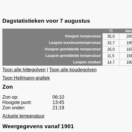
Dagstatistieken voor 7 augustus
°C
dat
35,0
20
Hoogste temperatuur
15,7
19
Laagste maximumtemperatuur
26,0
19
Hoogste gemiddelde temperatuur
11,5
19
Laagste gemiddelde temperatuur
14,7
19
Langste zonduur
Toon alle hittegolven
|
Toon alle koudegolven
Toon Hellmann-grafiek
Zon
Zon op:
06:10
Hoogste punt:
13:45
Zon onder:
21:19
Actuele temperatuur
Weergegevens vanaf 1901