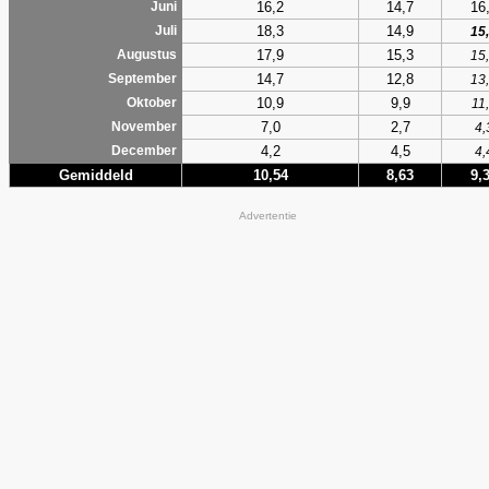
16,2
14,7
16
Juni
18,3
14,9
Juli
15
17,9
15,3
Augustus
15
14,7
12,8
September
13
10,9
9,9
Oktober
11
7,0
2,7
November
4,
4,2
4,5
December
4,
Gemiddeld
10,54
8,63
9,
Advertentie