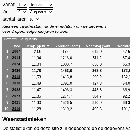
Vanaf
t/m
aantal jaren
Kies een vanaf-datum na de einddatum om de gegevens
over 2 opeenvolgende jaren te zien.
Data t/m 6 augustus
Jaar
Temp. (gem)▼
Zonuren (som)
Neerslag (som)
Warmte
12,06
1172,1
643,0
47,6
1
2007
11,94
1216,0
511,2
87,4
2
2014
11,84
1083,7
656,8
65,3
3
2024
11,78
1456,6
368,3
173,
4
2026
11,53
1415,8
295,2
162,
5
2018
11,49
1391,0
427,3
54,0
6
2020
11,47
1496,3
443,8
66,9
7
2022
11,35
1274,7
564,7
92,2
8
2023
11,30
1526,5
310,0
88,3
9
2025
11,28
1310,2
495,6
101,
10
2019
Weerstatistieken
De statistieken op deze site zijn gebaseerd op de gegevens v